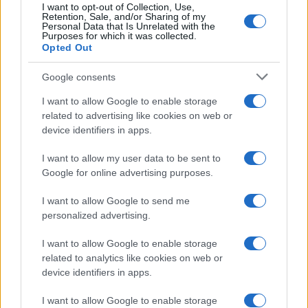
I want to opt-out of Collection, Use,
Retention, Sale, and/or Sharing of my
Personal Data that Is Unrelated with the
Purposes for which it was collected.
Opted Out
Google consents
I want to allow Google to enable storage
related to advertising like cookies on web or
device identifiers in apps.
I want to allow my user data to be sent to
Google for online advertising purposes.
I want to allow Google to send me
personalized advertising.
I want to allow Google to enable storage
related to analytics like cookies on web or
device identifiers in apps.
I want to allow Google to enable storage