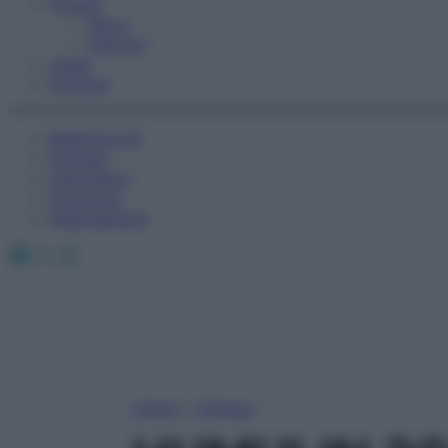
Fitness
Sport
Esercizi
Video
Podcast
Medicina AZ
Farmaci
Calcolatori
Oroscopo
Abbonamenti
Facebook
X
Instagram
Home
»
Farmaci