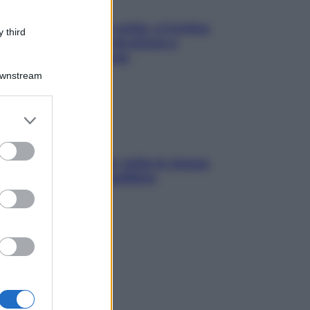
Mindfulness tra le vette: a Cortina
 third
due giorni lontani da stress e
ansia da smartphone
Downstream
er and store
to grant or
ed purposes
SOS pelle irritabile: tutte le mosse
per riportarla in equilibrio