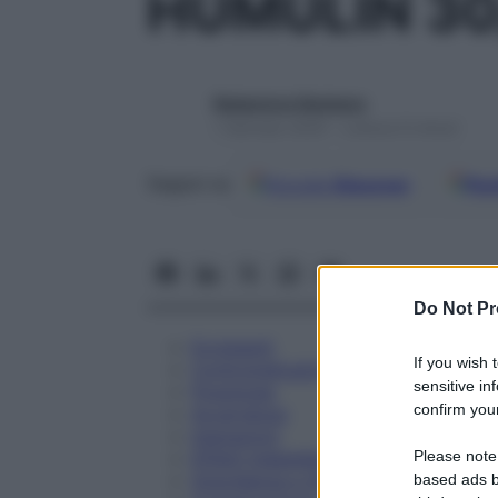
HUMULIN 30
Redazione Starbene
1 Gennaio 2025 – Lettura 9 minuti
Google
Discover
Fon
Seguici su
Do Not Pr
Eccipienti
If you wish 
Controindicazioni
sensitive in
Posologia
confirm your
Avvertenze
Interazioni
Please note
Effetti Indesiderati
Gravidanza e Allattamento
based ads b