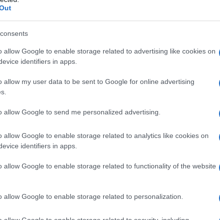
rico e/o sodio idrossido.
Humulin I (Isofano) e
Out
rolo fenolo protamina solfato sodio fosafto bibasico
 iniettabili Per aggiustare il pH possono essere
consents
ido.
o allow Google to enable storage related to advertising like cookies on
evice identifiers in apps.
o allow my user data to be sent to Google for online advertising
tivo o ad uno qualsiasi degli eccipienti elencati al
s.
zione del farmaco non faccia parte di uno schema di
iasi formulazione di Humulin, ad eccezione di
to allow Google to send me personalized advertising.
istrata per via endovenosa.
o allow Google to enable storage related to analytics like cookies on
evice identifiers in apps.
o allow Google to enable storage related to functionality of the website
to dal medico secondo le necessità del paziente.
isponibili.
Modo di somministrazione
Humulin R
cutanea e, sebbene non sia raccomandato, può essere
o allow Google to enable storage related to personalization.
are. Humulin R può essere somministrato anche per
70 devono essere somministrati per via sottocutanea
no essere somministrati anche per via
o allow Google to enable storage related to security, including