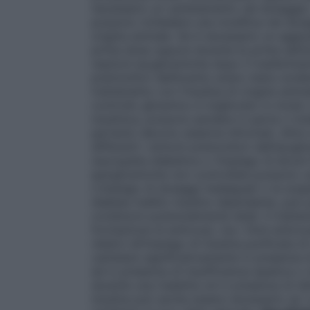
necessario un cambiamento nel dosaggio. 
possono richiedere una modifica nel dosag
origine animale. Se è necessario un aggiu
prima dose oppure durante le prime setti
reazioni ipoglicemiche dopo il trasferimen
premonitori dell’evento erano meno evidenti
trattamento con l’insulina di origine anima
controllo glicemico è migliorato in modo 
insulinica, possono perdere in parte o tot
pertanto devono esserne informati. Altre
differenti i sintomi premonitori dell’ipog
neuropatia diabetica o l’impiego di alcun
iperglicemiche non controllate possono c
L’impiego di dosaggi inadeguati o la sosp
diabete mellito insulino-dipendente, può 
condizioni potenzialmente letali. Il tratt
formazione di anticorpi, ma i titoli anticor
relativi all’impiego di insulina purificata 
cambiare significativamente in presenza di 
ed in presenza di insufficienza epatica o 
durante una malattia od in presenza di d
insulina può anche essere necessario se i pa