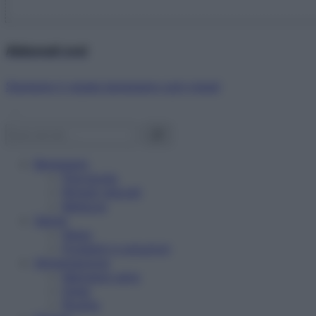
Abbonati ora!
Starbene ti regala benessere ogni mese!
Benessere
Psicologia
Rimedi naturali
Bellezza
Salute
News
Problemi e soluzioni
Alimentazione
Mangiare sano
Diete
Ricette