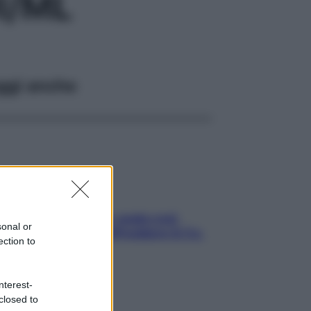
I/ML
ggi anche
Aria condizionata: usala così,
sonal or
senza rischiare raffreddore & Co.
ection to
nterest-
closed to