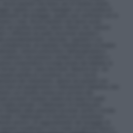
Alcuni pazienti che fanno uso di insulina umana
gio rispetto a quello impiegato con le insuline di
stamento del dosaggio, questo può verificarsi con la
mane o mesi. Alcuni pazienti che hanno avuto
to ad insulina umana, hanno riferito che i sintomi
 o differenti da quelli riscontrati durante il
le precedentemente utilizzata. I pazienti il cui
considerevole, ad esempio intensificando la terapia
almente i sintomi premonitori dell’ipoglicemia e
 condizioni che possono rendere meno evidenti o
licemia comprendono la lunga durata del diabete, la
i farmaci come i beta-bloccanti. Reazioni ipo- ed
ausare perdita di coscienza, coma o morte.
ensione del trattamento, specie nei pazienti con
portare ad iperglicemia e chetoacidosi diabetica, due
amento con insulina umana può portare alla
pali prodotti risultano essere più bassi di quelli
di origine animale. Il fabbisogno di insulina può
malattie delle ghiandole surrenali, ipofisi o tiroide
renale. Il fabbisogno di insulina può aumentare
isturbi emotivi. Un aggiustamento del dosaggio di
zienti modificano il loro livello di attività fisica o