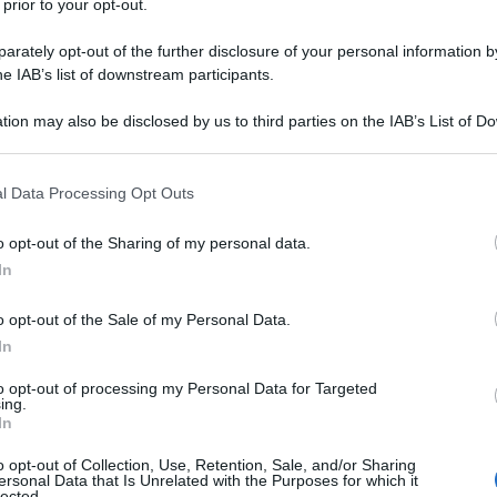
 prior to your opt-out.
rately opt-out of the further disclosure of your personal information by
he IAB’s list of downstream participants.
NA RICOMBINANTE/INSULINA UMANA ISOFANO DA
tion may also be disclosed by us to third parties on the IAB’s List of 
 that may further disclose it to other third parties.
Descrizione tipo ricetta:
RR – RIPETIBILE
10V IN 6MESI
 that this website/app uses one or more Google services and may gath
l Data Processing Opt Outs
including but not limited to your visit or usage behaviour. You may click 
Forma farmaceutica:
SOSPENSIONE
 to Google and its third-party tags to use your data for below specifi
o opt-out of the Sharing of my personal data.
INIETTABILE
ogle consent section.
In
o opt-out of the Sale of my Personal Data.
ito che richiedono insulina per il mantenimento
In
to opt-out of processing my Personal Data for Targeted
ing.
In
o opt-out of Collection, Use, Retention, Sale, and/or Sharing
ersonal Data that Is Unrelated with the Purposes for which it
 acqua per preparazioni iniettabili Per aggiustare il
lected.