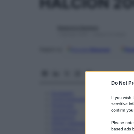
HALCION 2
Redazione Starbene
1 Gennaio 2025 – Lettura 15 minuti
Google
Discover
Fon
Seguici su
Do Not Pr
Eccipienti
If you wish 
Controindicazioni
sensitive in
Posologia
confirm your
Avvertenze
Interazioni
Please note
Effetti Indesiderati
Gravidanza e Allattamento
based ads b