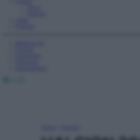
Fitness
Sport
Esercizi
Video
Podcast
Medicina AZ
Farmaci
Calcolatori
Oroscopo
Abbonamenti
Facebook
X
Instagram
Home
»
Farmaci