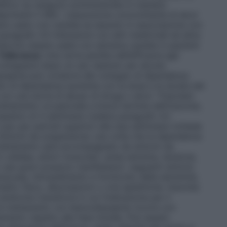
itivo se vengono somministrate in maniera
primenti il SNC. L’assunzione concomitante di alcol
re usato con cautela se assunto in associazione con
aragrafo 4.5 Interazioni con altri medicinali ed altre
devono essere usate con estrema cautela in pazienti
Tolleranza:
Una certa perdita dell’efficacia agli
 svilupparsi dopo un uso ripetuto per alcune
azepine può condurre allo sviluppo di dipendenza
schio di dipendenza aumenta con la dose e la durata del
con una storia di abuso di droga o alcol. Triazolam
rattamento occasionale a breve termine dell’insonnia,
 massimo di 4 settimane (vedere paragrafo 4.2
uso per periodi superiori alle due settimane richiede
 Sintomi da sospensione: una volta che la dipendenza
l trattamento sarà accompagnato da sintomi da
 cefalea, dolori muscolari, ansia estrema, tensione,
In casi gravi possono manifestarsi i seguenti sintomi:
acusia, intorpidimento e formicolio delle estremità,
tatto fisico, allucinazioni o crisi epilettiche. Insonnia
indrome transitoria in cui l’indicazione per il
al trattamento con benzodiazepine ricorre con
amento rispetto alla fase iniziale. Può essere