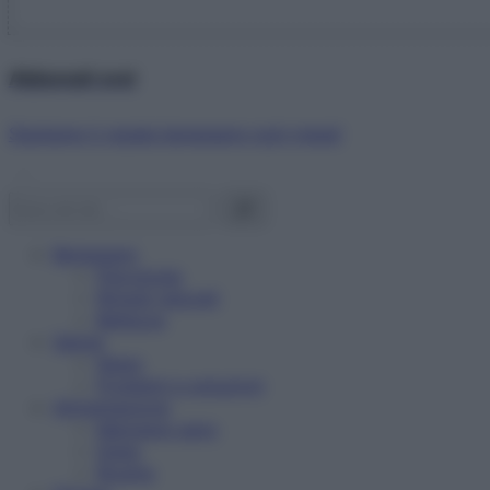
Abbonati ora!
Starbene ti regala benessere ogni mese!
Benessere
Psicologia
Rimedi naturali
Bellezza
Salute
News
Problemi e soluzioni
Alimentazione
Mangiare sano
Diete
Ricette