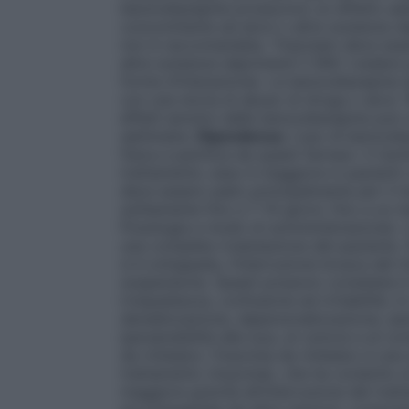
benzodiazepine producono un effetto add
concomitante ad alcol o altre sostanze de
non è raccomandata. Triazolam deve esse
altre sostanze deprimenti il SNC (vedere p
forme d’interazione). Le benzodiazepine 
con una storia di abuso di droga o alcol.
effetti ipnotici delle benzodiazepine può
settimane.
Dipendenza:
L’uso di benzodi
fisica e psichica da questi farmaci. Il ri
trattamento; esso è maggiore in pazienti 
deve essere usato principalmente per il t
solitamente fino a 7-10 giorni, fino a un
Posologia e modo di somministrazione). L’
una completa rivalutazione del paziente.
si è sviluppata, l’interruzione brusca de
sospensione. Questi possono consistere in
irrequietezza, confusione ed irritabilità. 
derealizzazione, depersonalizzazione, iper
ipersensibilità alla luce, al rumore e al con
da rimbalzo: l’insonnia da rimbalzo è una s
trattamento (insonnia), che ha condotto 
maggiore gravità all’interruzione del tratt