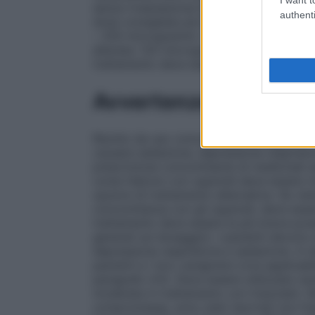
senza rivalutazione della condizione del p
authenti
dose consigliata più bassa. La dose mas
– 250 microgrammi. Anziani: 125 microgra
alterata: 125 microgrammi. Halcion deve e
trattamento deve essere iniziato alla mi
Avvertenze
Rischio da uso concomitante di oppioidi:
causare sedazione, depressione respirator
prescrizione concomitante di medicinali 
come Halcion con oppioidi deve essere rise
opzioni di trattamento alternative. Se vie
concomitanza con gli oppioidi, deve esser
trattamento deve essere la più breve pos
generali sul dosaggio). I pazienti devono 
depressione respiratoria e sedazione. A t
pazienti e i loro
caregivers
(ove applicabil
paragrafo 4.5). Deve essere utilizzata cau
moderata in trattamento con triazolam. Ne
compromessa, sono stati riportati non fr