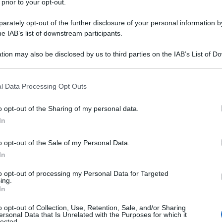
 prior to your opt-out.
rately opt-out of the further disclosure of your personal information by
he IAB’s list of downstream participants.
tion may also be disclosed by us to third parties on the IAB’s List of 
Descrizione tipo ricetta:
RR – RIPETIBILE
 that may further disclose it to other third parties.
3V IN 30GIORNI
 that this website/app uses one or more Google services and may gath
l Data Processing Opt Outs
Forma farmaceutica:
COMPRESSE
including but not limited to your visit or usage behaviour. You may click 
 to Google and its third-party tags to use your data for below specifi
o opt-out of the Sharing of my personal data.
ogle consent section.
In
a. Le benzodiazepine sono indicate soltanto quando
o opt-out of the Sale of my Personal Data.
ne il soggetto a grave disagio.
In
to opt-out of processing my Personal Data for Targeted
ing.
In
iene:
Eccipienti
: Lattosio; Cellulosa microcristallina;
cinato; Sodio benzoato; Amido di mais; Magnesio
o opt-out of Collection, Use, Retention, Sale, and/or Sharing
ersonal Data that Is Unrelated with the Purposes for which it
inio; eritrosina (E 127) lacca di alluminio. Una
lected.