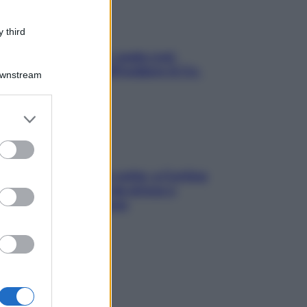
 third
Aria condizionata: usala così,
senza rischiare raffreddore & Co.
Downstream
er and store
to grant or
ed purposes
Mindfulness tra le vette: a Cortina
due giorni lontani da stress e
ansia da smartphone