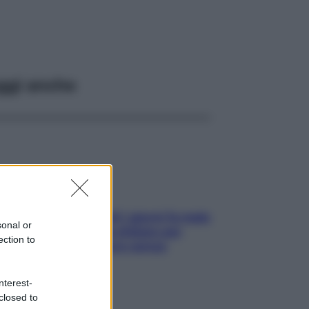
ggi anche
Doccia, lavarsi tutti i giorni fa male
sonal or
alla pelle? I miti da sfatare per
ection to
proteggerla davvero senza
stressarla
nterest-
closed to