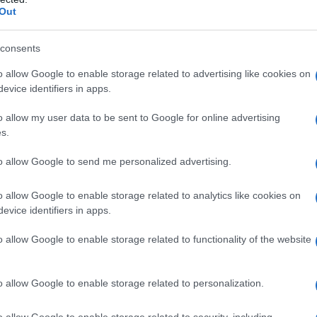
e:
Eccipienti:
Lattosio; Cellulosa microcristallina; Silice
Out
 Sodio benzoato; Amido di mais; Magnesio stearato;
consents
o allow Google to enable storage related to advertising like cookies on
evice identifiers in apps.
a ipersensibilità al principio attivo, alle
o allow my user data to be sent to Google for online advertising
ccipienti elencati al paragrafo 6.1. Halcion è
s.
enia grave, insufficienza respiratoria grave,
nza epatica grave. La somministrazione
to allow Google to send me personalized advertising.
o, itraconazolo, nefazodone, efavirenz ed inibitori
edere paragrafo 4.5 Interazioni con altri medicinali
o allow Google to enable storage related to analytics like cookies on
evice identifiers in apps.
o allow Google to enable storage related to functionality of the website
iù breve possibile. La durata del trattamento,
 settimane fino ad un massimo di quattro settimane,
o allow Google to enable storage related to personalization.
ale. In determinati casi, può essere necessaria
trattamento; in caso affermativo non deve avvenire
o allow Google to enable storage related to security, including