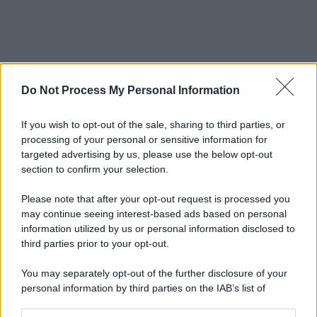
Do Not Process My Personal Information
If you wish to opt-out of the sale, sharing to third parties, or
processing of your personal or sensitive information for
targeted advertising by us, please use the below opt-out
section to confirm your selection.
Please note that after your opt-out request is processed you
may continue seeing interest-based ads based on personal
information utilized by us or personal information disclosed to
third parties prior to your opt-out.
You may separately opt-out of the further disclosure of your
personal information by third parties on the IAB’s list of
downstream participants.