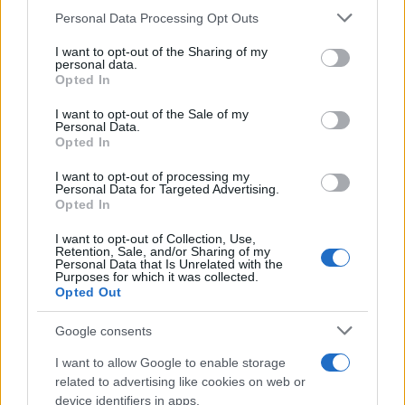
Personal Data Processing Opt Outs
This information may also be disclosed by us to third parties
on the IAB’s List of Downstream Participants that may further
I want to opt-out of the Sharing of my
disclose it to other third parties.
personal data.
Opted In
Please note that this website/app uses one or more Google
services and may gather and store information including but
I want to opt-out of the Sale of my
Personal Data.
not limited to your visit or usage behaviour. You may click to
Opted In
grant or deny consent to Google and its third-party tags to
use your data for below specified purposes in below Google
I want to opt-out of processing my
consent section.
Personal Data for Targeted Advertising.
Opted In
I want to opt-out of Collection, Use,
Retention, Sale, and/or Sharing of my
Personal Data that Is Unrelated with the
Purposes for which it was collected.
Opted Out
Google consents
I want to allow Google to enable storage
related to advertising like cookies on web or
device identifiers in apps.