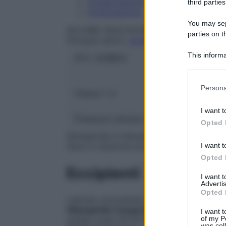
Conservazione
third parties
Composizione
You may sepa
ACCORD HEALTHCARE ITALIA Srl
parties on t
Principio attivo:
GLIMEPIRIDE
This informa
ATC:
A10BB12
Participants
Please note
Persona
Classe 1:
A
information 
deny consent
I want t
in below Go
Presenza Lattosio:
Si
Opted 
Glimepiride è indicata per il trattamento d
I want t
fisico e riduzione di peso da soli non son
Opted 
Eccipienti
I want 
Advertis
Opted 
Lattosio monoidrato Sodio amido glicola
Glimepiride Compresse 1 mg
: Ferro oss
I want t
of my P
ossido rosso (E172)
Glimepiride Compre
was col