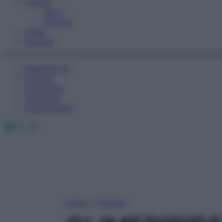
Fitness
Sport
Esercizi
Video
Podcast
Medicina AZ
Farmaci
Calcolatori
Oroscopo
Abbonamenti
Facebook
X
Instagram
Home
»
Farmaci