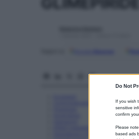
GLIMEPIRID
Redazione Starbene
1 Gennaio 2025 – Lettura 13 minuti
Google
Discover
Fon
Seguici su
Do Not Pr
Eccipienti
If you wish 
Controindicazioni
sensitive in
Posologia
confirm your
Avvertenze
Interazioni
Please note
Effetti Indesiderati
Gravidanza e Allattamento
based ads b