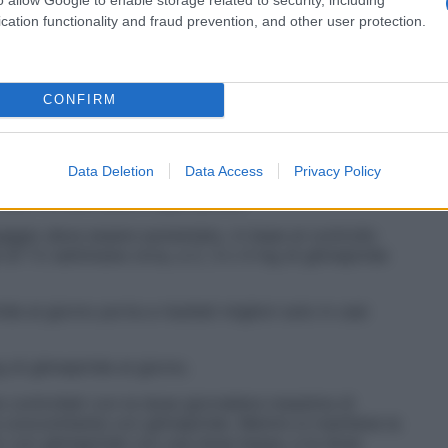
cation functionality and fraud prevention, and other user protection.
abete è una buona dieta, un’attività fisica regolare,
e dell’urina. La mancata aderenza del paziente alla
ata dalle compresse o dall’insulina.
Posologia
Il
elle determinazioni dei valori di glucosio ematico e
CONFIRM
giorno. Se si raggiunge un buon controllo, questo
apia di mantenimento.
Data Deletion
Data Access
Privacy Policy
nibili concentrazioni appropriate.
osaggio deve essere aumentato, in base al controllo
 di 1-2 settimane circa, a 2, 3 o 4 mg di glimepiride
e al giorno porta a risultati migliori solo in casi
di glimepiride al giorno.
controllati con la dose giornaliera massima di
a concomitante con glimepiride. Mentre si mantiene la
to con glimepiride con una dose bassa, e la dose