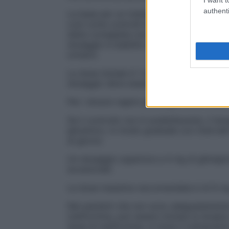
authenti
La base per un trattamento efficace del di
così come controlli di routine del sangue 
dieta consigliata non può essere compens
dosaggio è stabilito in base ai risultati d
urinario.
La dose iniziale è 1 mg di glimepiride al 
dosaggio deve essere adottato come ter
Per i diversi regimi posologici sono dispo
Se il controllo non è soddisfacente, il d
glicemico, in modo graduale con intervalli
al giorno.
Un dosaggio superiore a 4 mg di glimepirid
eccezionali.
La dose massima raccomandata è di 6 mg 
Nei pazienti che non sono adeguatamente 
metformina, può essere iniziata la terapi
dose di metformina, si inizia il trattamen