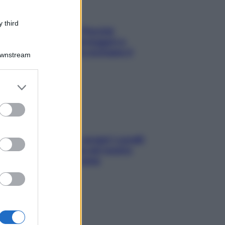
 third
Fame dopo cena? Perché
succede e 6 snack leggeri e
appetitosi che non rovinano il
Downstream
sonno
er and store
to grant or
ed purposes
Non solo Maldive: scopri i coralli
che si nascondono nel nostro
Mediterraneo (e come
proteggerli)