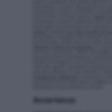
rilascio modificato può essere assunto in 
glucosidasi o insulina. Nei pazienti non a
compresse a rilascio modificato, è possibi
sotto stretto controllo medico.
Pazienti a
compresse a rilascio modificato deve esse
posologico raccomandato per i pazienti al
renale
In pazienti
con danno renale da li
posologico consigliato per i pazienti con 
monitoraggio. Questi dati sono stati confe
Pazienti a rischio di ipoglicemia
Un rischi
denutriti o malnutriti; • affetti da mala
(ipopituitarismo, ipotiroidismo, insuffici
terapia prolungata e/o ad alte dosi con co
vascolare (grave cardiopatia coronarica,
vascolare diffusa). Si raccomanda di utili
Popolazione pediatrica
La sicurezza e l’ef
adolescenti non è stata ancora stabilita. 
adolescenti di età inferiore ai 18 anni.
Avvertenze