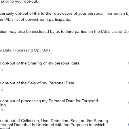
 prior to your opt-out.
rately opt-out of the further disclosure of your personal information by
he IAB’s list of downstream participants.
tion may also be disclosed by us to third parties on the IAB’s List of 
Descrizione tipo ricetta:
RR – RIPETIBILE
 that may further disclose it to other third parties.
10V IN 6MESI
 that this website/app uses one or more Google services and may gath
l Data Processing Opt Outs
Forma farmaceutica:
COMPRESSE RM
including but not limited to your visit or usage behaviour. You may click 
 to Google and its third-party tags to use your data for below specifi
o opt-out of the Sharing of my personal data.
ogle consent section.
In
ell’adulto, quando gli accorgimenti dietetici,
o opt-out of the Sale of my Personal Data.
oli non sono sufficienti a tenere sotto controllo il
In
to opt-out of processing my Personal Data for Targeted
ing.
In
o di calcio Silice colloidale anidra Magnesio
o opt-out of Collection, Use, Retention, Sale, and/or Sharing
ersonal Data that Is Unrelated with the Purposes for which it
lected.