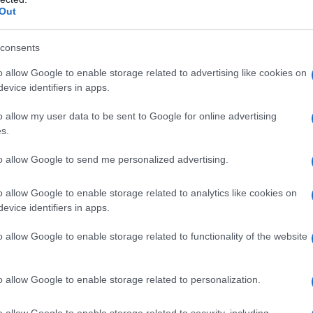
Out
consents
e sulfaniluree, alle sulfonamidi o ad uno qualsiasi degli
o allow Google to enable storage related to advertising like cookies on
abete di tipo 1. Pre–coma e coma diabetico,
evice identifiers in apps.
 renale o epatica (in questi casi, si consiglia
iconazolo (vedere paragrafo 4.5). Allattamento
o allow my user data to be sent to Google for online advertising
s.
to allow Google to send me personalized advertising.
o allow Google to enable storage related to analytics like cookies on
 compresse, cioè da 30 a 120 mg, da assumersi in
evice identifiers in apps.
 al momento della colazione. Le compresse vanno
sunzione di una dose, non si deve incrementare la dose
i agente ipoglicemizzante, la posologia deve essere
o allow Google to enable storage related to functionality of the website
 del singolo paziente (glucosio nel sangue, HbA
).
1C
 è di 30 mg al giorno. Se il livello di glucosio nel
o allow Google to enable storage related to personalization.
llo, questa dose può essere utilizzata anche per la
 glucosio nel sangue non risulta adeguatamente sotto
mente aumentato fino a 60, 90 o 120 mg al giorno, in
o allow Google to enable storage related to security, including