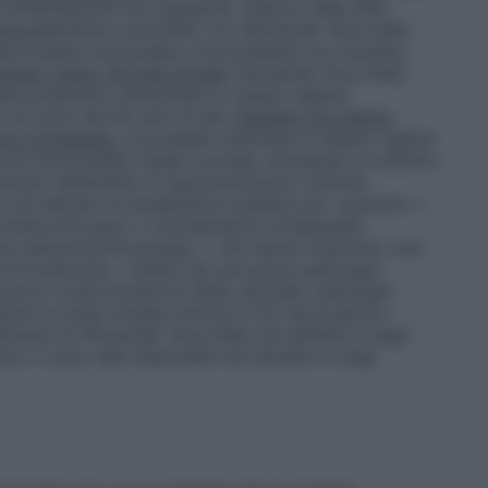
combinazione con biguanidi, inibitori della alfa–
deguatamente controllati con Gliclazide Teva Italia
le iniziare una terapia concomitante con insulina,
nziani (oltre i 65 anni di età)
Gliclazide Teva Italia
re prescritto utilizzando lo stesso regime
 di sotto dei 65 anni di età.
Pazienti con danno
eve a moderato
, è possibile utilizzare lo stesso regime
una funzionalità renale normale, istituendo un attento
rmati nell’ambito di sperimentazioni cliniche.
o più elevato di ipoglicemia sussiste per i pazienti: •
ttie endocrine gravi o scarsamente compensate
enza adrenocorticotropa); • che hanno interrotto una
rticosteroidi; • affetti da una grave patologia
 grave compromissione della carotide, patologia
zzare la dose iniziale minima di 30 mg al giorno.
ficacia di Gliclazide Teva Italia nei bambini e negli
Non ci sono dati disponibili nei bambini e negli