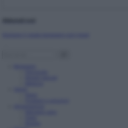
Abbonati ora!
Starbene ti regala benessere ogni mese!
Benessere
Psicologia
Rimedi naturali
Bellezza
Salute
News
Problemi e soluzioni
Alimentazione
Mangiare sano
Diete
Ricette