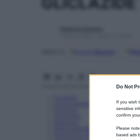
GLICLAZIDE
Redazione Starbene
1 Gennaio 2025 – Lettura 14 minuti
Google
Discover
Fon
Seguici su
Do Not Pr
Eccipienti
If you wish 
Controindicazioni
sensitive in
Posologia
confirm your
Avvertenze
Interazioni
Please note
Effetti Indesiderati
Gravidanza e Allattamento
based ads b