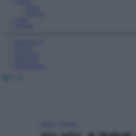
Fitness
Sport
Esercizi
Video
Podcast
Medicina AZ
Farmaci
Calcolatori
Oroscopo
Abbonamenti
Facebook
X
Instagram
Home
»
Farmaci