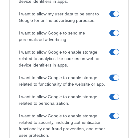
device identifiers in apps.
I want to allow my user data to be sent to
Google for online advertising purposes.
I want to allow Google to send me
personalized advertising.
I want to allow Google to enable storage
related to analytics like cookies on web or
device identifiers in apps.
I want to allow Google to enable storage
related to functionality of the website or app.
I want to allow Google to enable storage
related to personalization.
I want to allow Google to enable storage
related to security, including authentication
functionality and fraud prevention, and other
user protection.