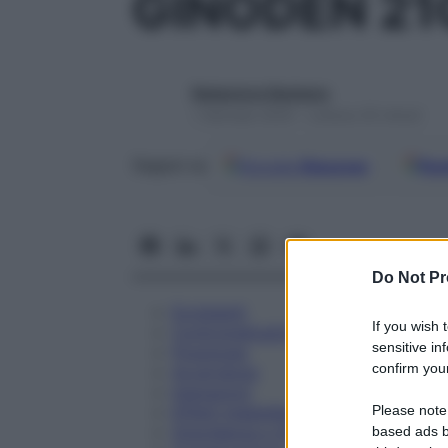
GINODEN 21
Redazione Starbene
1 Gennaio 2025 – Lettura 35 minuti
Google
Discover
Fon
Seguici su
Do Not Pr
Eccipienti
If you wish 
Controindicazioni
sensitive in
Posologia
confirm your
Avvertenze
Interazioni
Please note
Effetti Indesiderati
Gravidanza e Allattamento
based ads b