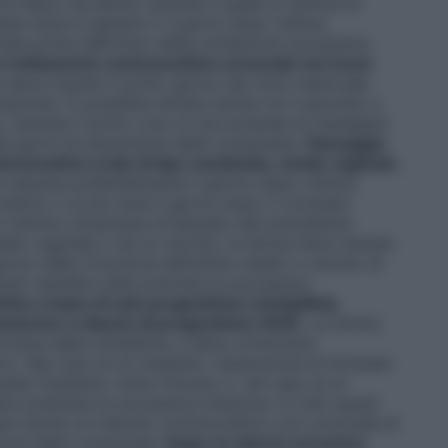
i libero da pillola, durante il quale si verifica di
ta inizia in genere 2-3 giorni dopo l’ultima
ta prima dell’inizio della confezione successiva.
 trattamento contraccettivo ormonale nel mese
deve iniziare il primo giorno del ciclo mestruale
azione). È possibile iniziare anche tra il secondo e
o, durante il primo ciclo si raccomanda di impiegare
te giorni di assunzione delle compresse.
Passaggio
raccettivo orale di tipo combinato, anello vaginale,
ssunta preferibilmente il giorno dopo l’ultima
ttivo o al più tardi il giorno dopo il consueto
opo l’ultima compressa di placebo del precedente
ello vaginale o da un cerotto, la donna deve iniziare
rno della rimozione dell’ultimo anello o cerotto di
quando sarebbe stata prevista la successiva
ivo a base di solo progestinico (minipillola,
uterino a rilascio di progestinico (IUS).
La donna
iene dalla minipillola, e deve cominciare
ivo. Nel caso di un impianto, l’assunzione di Ginoden
uale l’impianto viene rimosso o, nel caso di un
re praticata la successiva iniezione. In tutti questi
sare anche un metodo contraccettivo non ormonale di
zione delle compresse.
Dopo un aborto nel primo