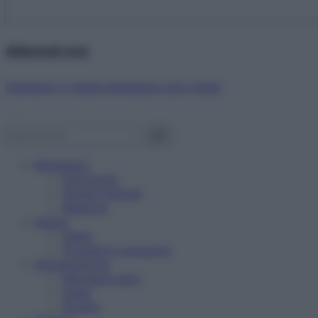
Abbonati ora!
Starbene ti regala benessere ogni mese!
Benessere
Psicologia
Rimedi naturali
Bellezza
Salute
News
Problemi e soluzioni
Alimentazione
Mangiare sano
Diete
Ricette