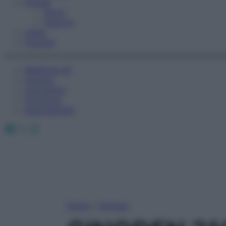
Fitness
Sport
Esercizi
Video
Podcast
Medicina AZ
Farmaci
Calcolatori
Oroscopo
Abbonamenti
Facebook
X
Instagram
Home
»
Farmaci