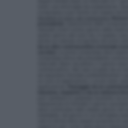
essere iniziata dopo un intervallo di 7 giorn
solito una emorragia da sospensione. Ques
compressa e può anche non essere termina
Modalità di inizio del trattamento
Nessun
precedente
L’assunzione delle compresse 
naturale (cioè il primo giorno della mestru
quinto giorno del ciclo ma, in questo cas
anche un metodo di barriera nei primi set
da un altro contraccettivo ormonale (cont
cerotto)
La prima compressa deve essere a
compressa attiva del precedente contracce
intervallo libero da pillola o il giorno d
contraccettivo. Nel caso si passi da un an
ad assumere Ginoden preferibilmente il gio
un ciclo di applicazioni, o al più tardi, 
applicazione.
Passaggio da un contraccett
iniezione, impianto) o da un sistema intra
può cambiare in qualsiasi momento se prov
l’assunzione di Ginoden il giorno success
deve cominciare nello stesso giorno nel q
iniettabile, nel giorno in cui dovrebbe esse
casi la donna deve essere avvertita di u
supporto per i primi sette giorni d’assun