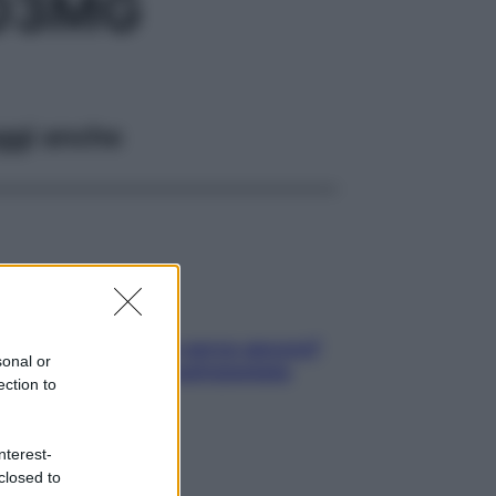
,03MG
ggi anche
Contare le calorie serve ancora?
sonal or
La risposta della nutrizionista
ection to
nterest-
closed to