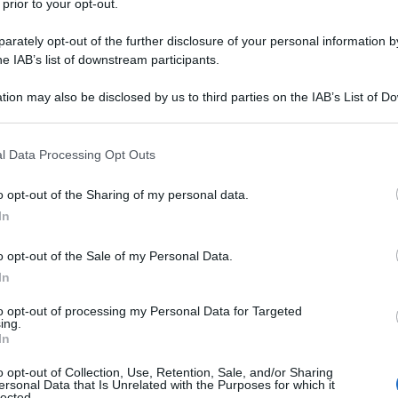
 prior to your opt-out.
rately opt-out of the further disclosure of your personal information by
he IAB’s list of downstream participants.
STODENE
tion may also be disclosed by us to third parties on the IAB’s List of 
Descrizione tipo ricetta:
RR – RIPETIBILE
 that may further disclose it to other third parties.
10V IN 6MESI
 that this website/app uses one or more Google services and may gath
l Data Processing Opt Outs
Forma farmaceutica:
COMPRESSE
including but not limited to your visit or usage behaviour. You may click 
RIVESTITE
 to Google and its third-party tags to use your data for below specifi
o opt-out of the Sharing of my personal data.
ogle consent section.
In
Presenza Lattosio:
Si
o opt-out of the Sale of my Personal Data.
one di prescrivere Ginoden deve prendere in
ella singola donna, in particolare quelli relativi alle
In
 tra il rischio di TEV associato a Ginoden e quello
 combinati (COC) (vedere paragrafi 4.3 e 4.4).
to opt-out of processing my Personal Data for Targeted
ing.
In
o opt-out of Collection, Use, Retention, Sale, and/or Sharing
ersonal Data that Is Unrelated with the Purposes for which it
lected.