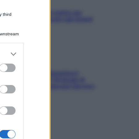
L’oroscopo food di Jupiter per
 third
l’estate 2026 dedicato agli amanti
del cibo
Downstream
er and store
to grant or
ed purposes
La trappola della dopamina ti
segue in spiaggia? Strategie di
digital detox per staccare davvero