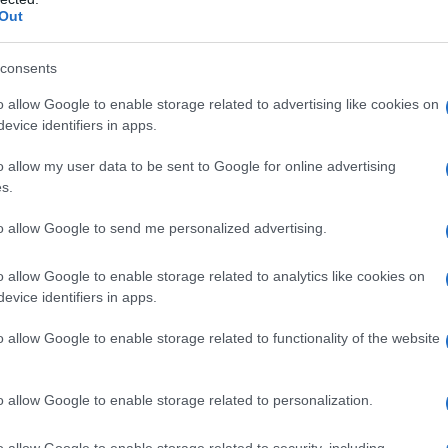
idone 25, sodio calcio edetato, magnesio stearato,
Out
 calcio carbonato, talco, estere etilenglicolico
consents
o allow Google to enable storage related to advertising like cookies on
evice identifiers in apps.
ualsiasi degli eccipienti, elencti al paragrafo 6.1. I
o allow my user data to be sent to Google for online advertising
on devono essere usati nelle seguenti condizioni. Il
s.
amente, se una qualsiasi delle condizioni dovesse
so del COC. – Presenza o rischio di tromboembolia
to allow Google to send me personalized advertising.
EV in corso (con assunzione di anticoagulanti) o
nda [TVP] o embolia polmonare [EP]) •
ta alla tromboembolia venosa, come resistenza alla
o allow Google to enable storage related to analytics like cookies on
eiden), carenza di antitrombina III, carenza di
evice identifiers in apps.
rvento chirurgico maggiore con immobilizzazione
hio elevato di tromboembolia venosa dovuto alla
o allow Google to enable storage related to functionality of the website
e paragrafo 4.4) – Presenza o rischio di tromboembolia
a – tromboembolia arteriosa in corso o pregressa
prodromiche (ad es. angina pectoris) • Malattia
o allow Google to enable storage related to personalization.
resso o condizioni prodromiche (ad es. attacco
 attack, TIA) • Predisposizione ereditaria o acquisita
o allow Google to enable storage related to security, including