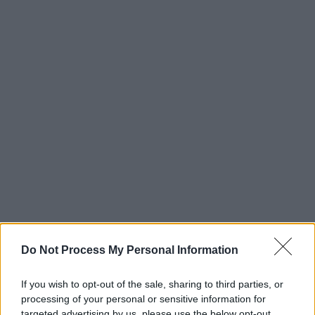
Do Not Process My Personal Information
If you wish to opt-out of the sale, sharing to third parties, or
processing of your personal or sensitive information for
targeted advertising by us, please use the below opt-out