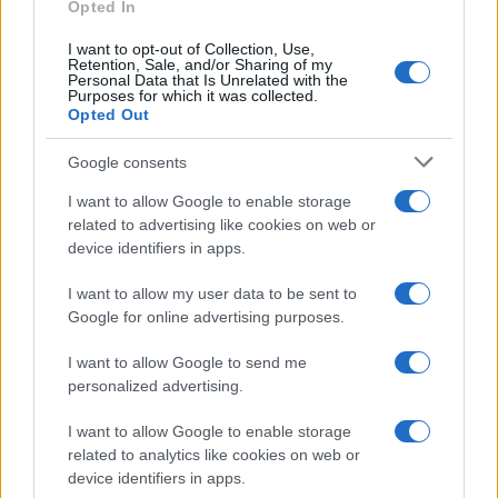
Opted In
I want to opt-out of Collection, Use,
Retention, Sale, and/or Sharing of my
Personal Data that Is Unrelated with the
Purposes for which it was collected.
Opted Out
Google consents
I want to allow Google to enable storage
related to advertising like cookies on web or
device identifiers in apps.
I want to allow my user data to be sent to
Google for online advertising purposes.
I want to allow Google to send me
personalized advertising.
I want to allow Google to enable storage
related to analytics like cookies on web or
device identifiers in apps.