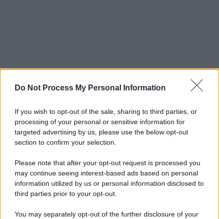
Do Not Process My Personal Information
If you wish to opt-out of the sale, sharing to third parties, or
processing of your personal or sensitive information for
targeted advertising by us, please use the below opt-out
section to confirm your selection.
Please note that after your opt-out request is processed you
may continue seeing interest-based ads based on personal
information utilized by us or personal information disclosed to
third parties prior to your opt-out.
You may separately opt-out of the further disclosure of your