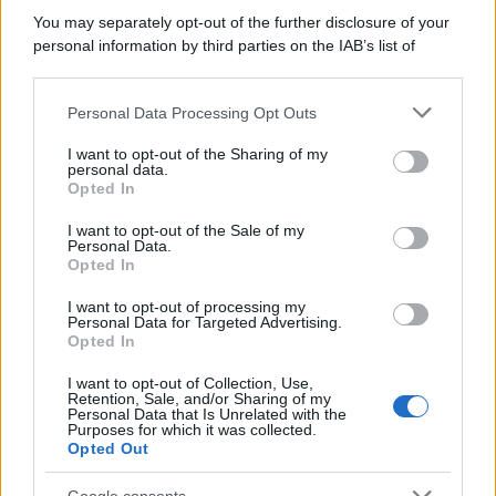
You may separately opt-out of the further disclosure of your
personal information by third parties on the IAB’s list of
downstream participants.
Personal Data Processing Opt Outs
This information may also be disclosed by us to third parties
on the IAB’s List of Downstream Participants that may further
I want to opt-out of the Sharing of my
disclose it to other third parties.
personal data.
Opted In
Please note that this website/app uses one or more Google
services and may gather and store information including but
I want to opt-out of the Sale of my
Personal Data.
not limited to your visit or usage behaviour. You may click to
Opted In
grant or deny consent to Google and its third-party tags to
use your data for below specified purposes in below Google
I want to opt-out of processing my
consent section.
Personal Data for Targeted Advertising.
Opted In
I want to opt-out of Collection, Use,
Retention, Sale, and/or Sharing of my
Personal Data that Is Unrelated with the
Purposes for which it was collected.
Opted Out
Google consents