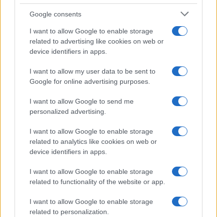
Google consents
I want to allow Google to enable storage
related to advertising like cookies on web or
device identifiers in apps.
I want to allow my user data to be sent to
Google for online advertising purposes.
I want to allow Google to send me
personalized advertising.
I want to allow Google to enable storage
related to analytics like cookies on web or
device identifiers in apps.
I want to allow Google to enable storage
related to functionality of the website or app.
I want to allow Google to enable storage
related to personalization.