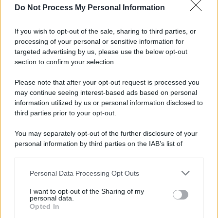
Do Not Process My Personal Information
If you wish to opt-out of the sale, sharing to third parties, or
processing of your personal or sensitive information for
targeted advertising by us, please use the below opt-out
section to confirm your selection.
Please note that after your opt-out request is processed you
may continue seeing interest-based ads based on personal
information utilized by us or personal information disclosed to
third parties prior to your opt-out.
You may separately opt-out of the further disclosure of your
personal information by third parties on the IAB’s list of
downstream participants.
Personal Data Processing Opt Outs
This information may also be disclosed by us to third parties
on the IAB’s List of Downstream Participants that may further
I want to opt-out of the Sharing of my
disclose it to other third parties.
personal data.
Opted In
Please note that this website/app uses one or more Google