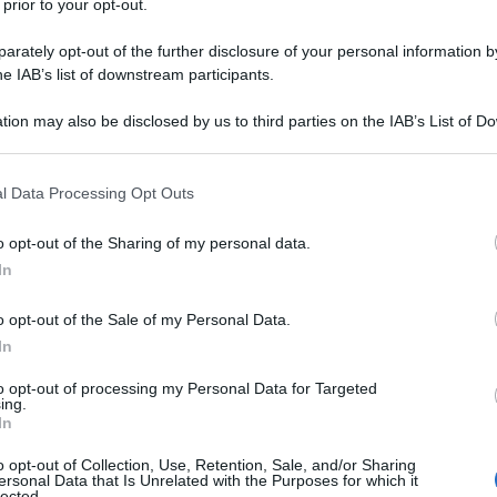
 prior to your opt-out.
rately opt-out of the further disclosure of your personal information by
he IAB’s list of downstream participants.
tion may also be disclosed by us to third parties on the IAB’s List of 
Descrizione tipo ricetta:
RR – RIPETIBILE
 that may further disclose it to other third parties.
10V IN 6MESI
 that this website/app uses one or more Google services and may gath
l Data Processing Opt Outs
Forma farmaceutica:
COLLIRIO
including but not limited to your visit or usage behaviour. You may click 
SOSPENSIONE
 to Google and its third-party tags to use your data for below specifi
o opt-out of the Sharing of my personal data.
ogle consent section.
In
Presenza Lattosio:
No
o opt-out of the Sale of my Personal Data.
to anteriore dell’occhio e degli annessi,
i e cheratocongiuntiviti, episcleriti e scleriti, calazio,
In
ratorie.
to opt-out of processing my Personal Data for Targeted
ing.
In
o opt-out of Collection, Use, Retention, Sale, and/or Sharing
ersonal Data that Is Unrelated with the Purposes for which it
ietilensorbitan monoleato, Idrossipropilmetilcellulosa,
lected.