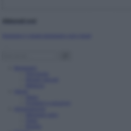
Abbonati ora!
Starbene ti regala benessere ogni mese!
Benessere
Psicologia
Rimedi naturali
Bellezza
Salute
News
Problemi e soluzioni
Alimentazione
Mangiare sano
Diete
Ricette