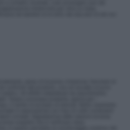
enti a contatto morbide. L’uso prolungato può dar
n’applicazione ininterrotta per oltre un mese.
fficacia nei bambini al di sotto dei due anni di età non
almente, senso di bruciore, irritazione, fenomeni di
o nei confronti del prodotto, ove ciò accade occorre
l medico. Gli effetti indesiderati da assorbimento
abili. Tenere comunque presente, specie per i
mpo, il rischio di eccesso di steroidi. Molto raramente
corneali in associazione con l’uso di colliri contenenti
i danni corneali. Segnalazione delle reazioni avverse
vverse sospette che si verificano dopo
ante, in quanto permette un monitoraggio continuo del