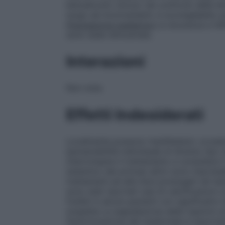
benzalconio cloruro nei confronti delle l
luogo ad inconvenienti, è sconsigliabile u
Popolazione pediatrica
La sicurezza e l’e
sono state dimostrate.
Interazioni
Non note.
Effetti Indesiderati
Localmente possono manifestarsi, occasion
ipersensibilità individuale di diverso tip
interrompere il trattamento e consultare i
sistemico dei principi attivi sono improb
trattamenti ad alte dosi prolungati nel te
sono stati riportati casi di calcificazioni 
fosfati in alcuni pazienti con significativ
sospette La segnalazione delle reazioni a
l’autorizzazione del medicinale è import