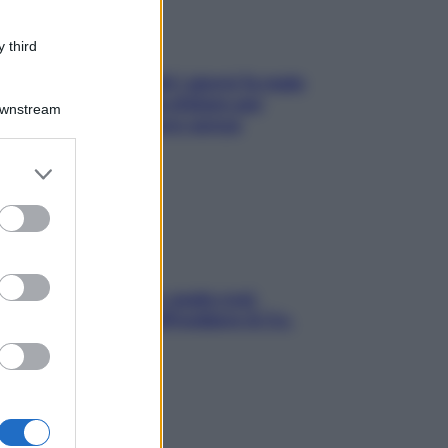
 third
Doccia, lavarsi tutti i giorni fa male
alla pelle? I miti da sfatare per
Downstream
proteggerla davvero senza
stressarla
er and store
to grant or
ed purposes
Aria condizionata: usala così,
senza rischiare raffreddore & Co.