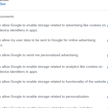
dio fosfato monobasico, Sodio fosfato bibasico,
Out
consents
o allow Google to enable storage related to advertising like cookies on
evice identifiers in apps.
no qualsiasi degli eccipienti elencati al paragrafo 6.1.
ex acuto e la maggior parte delle altre malattie da
o allow my user data to be sent to Google for online advertising
a, salvo associazione con chemioterapici specifici per
s.
te ulcerativa anche in fase iniziale (positività del test
he virali se ne sconsiglia pertanto l’uso che può essere
to allow Google to send me personalized advertising.
sorveglianza dell’oculista; – Tubercolosi dell’occhio;
acute, congiuntiviti purulente e blefariti purulente ed
od aggravate dai corticosteroidi; – Orzaiolo; –
o allow Google to enable storage related to analytics like cookies on
 e durante l’allattamento (vedere paragrafo 4.6); –
evice identifiers in apps.
dere paragrafi 4.2 e 4.4).
o allow Google to enable storage related to functionality of the website
o allow Google to enable storage related to personalization.
congiuntivale, 2–4 volte al giorno, secondo
ica
Flumetol è controindicato nei bambini al di sotto
o allow Google to enable storage related to security, including