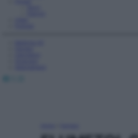
Fitness
Sport
Esercizi
Video
Podcast
Medicina AZ
Farmaci
Calcolatori
Oroscopo
Abbonamenti
Facebook
X
Instagram
Home
»
Farmaci