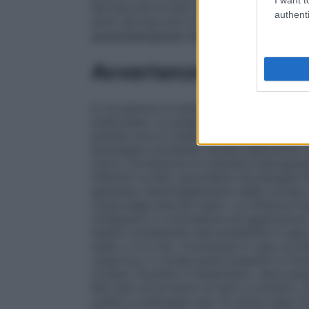
dei due anni di età (vedere paragrafi 4.3 e
authenti
sotto dei due anni di età non sono state 
somministrazione
Agitare energicamente pr
Avvertenze
In occasione di trattamenti prolungati è 
endoculare. La terapia con gli steroidi ne
grande cura; è richiesto un frequente con
prolungato potrebbe causare glaucoma, dan
visivo, formazione di cataratta subcapsula
infezioni oculari secondarie da patogeni l
generano l’assottigliamento della cornea 
causa degli steroidi topici. Le infezioni f
svilupparsi in coincidenza ad applicazion
essere considerata tale possibilità in ogn
usato o è in uso. Comunque in caso di infe
copertura. Il conservante presente in Flum
oculare. Durante il trattamento, deve esse
Nel caso di portatori di lenti a contatto,
collirio e indossate solo 15 minuti dopo l’