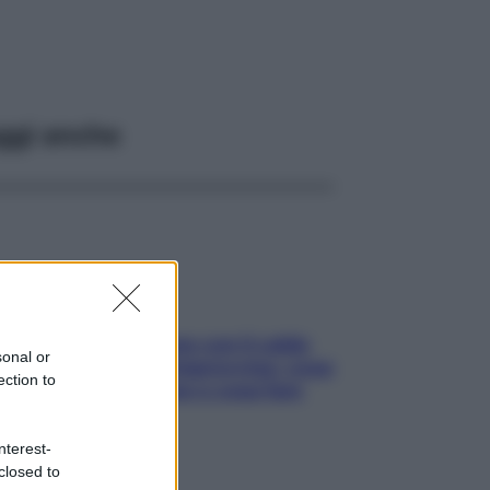
ggi anche
Perché la pressione con il caldo
sonal or
scende e sale all’improvviso: cosa
ection to
succede alle donne e cosa fare
subito
nterest-
closed to