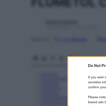
FLUMETOL C
Redazione Starbene
1 Gennaio 2025 – Lettura 5 minuti
Google
Discover
Fon
Seguici su
Do Not Pr
Eccipienti
If you wish 
Controindicazioni
sensitive in
Posologia
confirm your
Avvertenze
Interazioni
Please note
Effetti Indesiderati
Gravidanza e Allattamento
based ads b