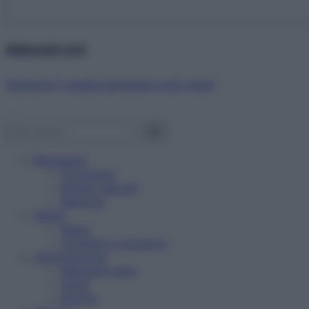
Abbonati ora!
Starbene ti regala benessere ogni mese!
Benessere
Psicologia
Rimedi naturali
Bellezza
Salute
News
Problemi e soluzioni
Alimentazione
Mangiare sano
Diete
Ricette