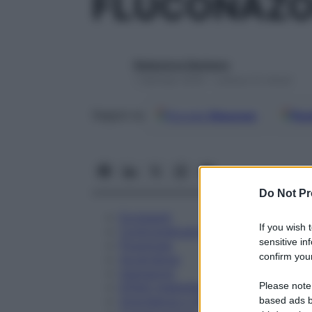
FLUCONAZO
Redazione Starbene
1 Gennaio 2025 – Lettura 31 minuti
Google
Discover
Fon
Seguici su
Do Not Pr
Eccipienti
If you wish 
Controindicazioni
sensitive in
Posologia
confirm your
Avvertenze
Interazioni
Please note
Effetti Indesiderati
Gravidanza e Allattamento
based ads b