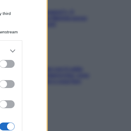
«Oggi che se magnamo?»: 4
 third
ricette facili di Max Mariola senza
pesare gli ingredienti
Downstream
er and store
to grant or
ed purposes
Perché la pressione con il caldo
scende e sale all’improvviso: cosa
succede alle donne e cosa fare
subito