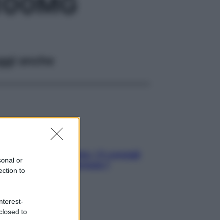
100MG
ggi anche
Sicurezza al volante: i 5 consigli
sonal or
dell’ex pilota di Formula 1
ection to
nterest-
closed to