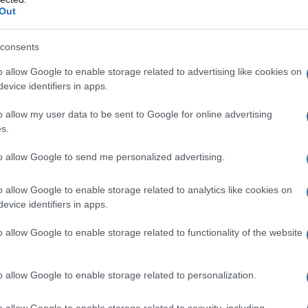
o ratiopharm
è indicato negli adulti per la profilassi
Out
n pazienti ad alto rischio di ricaduta. • Recidiva di
nti affetti da HIV ad alto rischio di presentare
ndidiasi vaginale ricorrente (4 o più episodi all’anno).
consents
 con neutropenia prolungata (es. pazienti con
i a chemioterapia o pazienti che ricevono trapianto
o allow Google to enable storage related to advertising like cookies on
 paragrafo 5.1)).
Fluconazolo ratiopharm è indicato
evice identifiers in apps.
ambini e adolescenti da 0 a 17 anni
: Fluconazolo
candidiasi delle mucose (orofaringee e esofagee),
o allow my user data to be sent to Google for online advertising
a e nella profilassi delle candidiasi nei pazienti
s.
arm può essere usato come terapia di
 meningite criptococcica nei bambini ad alto rischio
to allow Google to send me personalized advertising.
apia può essere istituita prima che si conoscano i
boratorio, ma, quando i risultati diventano disponibili, la
o allow Google to enable storage related to analytics like cookies on
ata conseguentemente. Bisogna tenere in
evice identifiers in apps.
 l’uso appropriato degli antimicotici.
o allow Google to enable storage related to functionality of the website
o allow Google to enable storage related to personalization.
ato Amido di mais Silice colloidale anidra Sodio
della capsula
Titanio diossido (E171) Blu brillante FCF
o allow Google to enable storage related to security, including