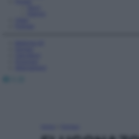
Fitness
Sport
Esercizi
Video
Podcast
Medicina AZ
Farmaci
Calcolatori
Oroscopo
Abbonamenti
Facebook
X
Instagram
Home
»
Farmaci