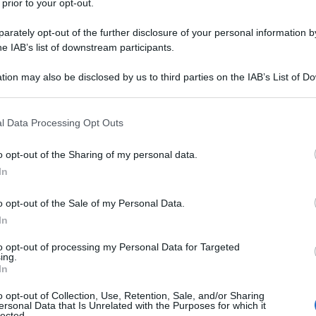
 prior to your opt-out.
rately opt-out of the further disclosure of your personal information by
he IAB’s list of downstream participants.
tion may also be disclosed by us to third parties on the IAB’s List of 
Descrizione tipo ricetta:
RR – RIPETIBILE
 that may further disclose it to other third parties.
10V IN 6MESI
 that this website/app uses one or more Google services and may gath
l Data Processing Opt Outs
Forma farmaceutica:
CAPSULE RIGIDE
including but not limited to your visit or usage behaviour. You may click 
 to Google and its third-party tags to use your data for below specifi
o opt-out of the Sharing of my personal data.
ogle consent section.
In
ulti per il trattamento di
: • Meningite criptococcica
o opt-out of the Sale of my Personal Data.
si (vedere paragrafo 4.4). • Candidiasi invasiva. •
si orofaringea, candidiasi esofagea, candiduria e
In
asi orale atrofica cronica (stomatite da protesi
trattamento topico siano insufficienti. • Candidiasi
to opt-out of processing my Personal Data for Targeted
ing.
rapia locale non è appropriata. • Balanite da
In
appropriata. • Dermatomicosi, incluse
Tinea pedis,
lor
e infezioni cutanee da Candida, quando sia
o opt-out of Collection, Use, Retention, Sale, and/or Sharing
uium
(onicomicosi), quando altri trattamenti non
ersonal Data that Is Unrelated with the Purposes for which it
lected.