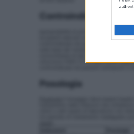
authenti
Controindicazioni
Ipersensibilità al principio attivo, ai comp
eccipienti elencati al paragrafo 6.1. La 
controindicata nei pazienti sottoposti a 
sulla base dei risultati di uno studio di i
concomitante di altri farmaci che prolunga
citocromo P450 (CYP) 3A4, come cisapride
controindicata nei pazienti sottoposti a t
Posologia
Posologia
Il dosaggio deve essere basato s
trattamento delle infezioni che richiedon
clinici o altri esami di laboratorio non di
Un periodo di trattamento inadeguato potr
Adulti
:
Indicazioni
Posologia