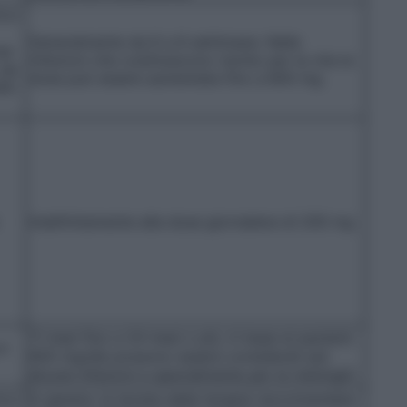
ico:
Generalmente da 6 a 8 settimane. Nelle
se
infezioni che costituiscono rischio per la vita la
 da
dose può essere aumentata fino a 800 mg.
00
Indefinitamente alla dose giornaliera di 200 mg
11 mesi fino a 24 mesi o più, in base ai pazienti.
a
800 mg/die possono essere considerati per
alcune infezioni e specialmente per le meningiti
ico:
In genere, la durata della terapia raccomandata