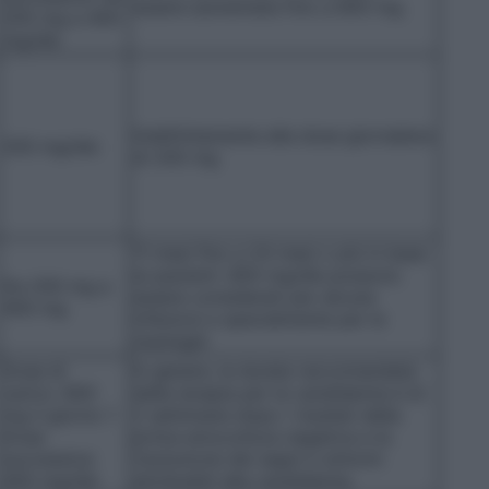
essere aumentata fino a 800 mg.
200 mg a 400
mg/die
Indefinitamente alla dose giornaliera
200 mg/die
di 200 mg
11 mesi fino a 24 mesi o più in base
ai pazienti. 800 mg/die possono
Da 200 mg a
essere considerati per alcune
400 mg
infezioni e specialmente per le
meningiti
Dose di
In genere, la durata raccomandata
carico: 800
della terapia per la candidemia è di
mg il giorno 1
2 settimane dopo i risultati della
Dose
prima emocoltura negativa e la
successiva:
risoluzione dei segni e sintomi
400 mg/die
attribuibili alla candidemia.