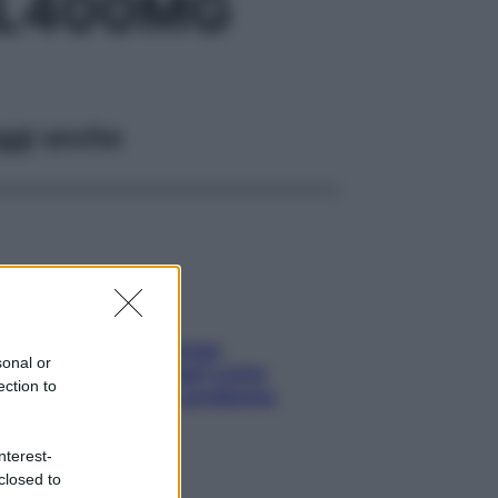
ML400MG
ggi anche
Capelli spezzati lungo
sonal or
l’attaccatura? Scopri come
ection to
risolvere l’annoso problema
nterest-
closed to