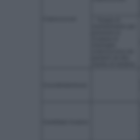
Criptococcosi
– Terapia di
mantenimento per
prevenire le
ricadute di
meningite
criptococcica nei
pazienti ad alto
rischio di recidiva.
Coccidioidomicosi
Candidiasi invasive