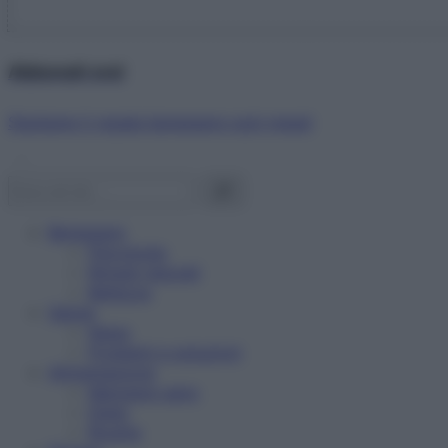
Abbonati ora!
Starbene ti regala benessere ogni mese!
Benessere
Psicologia
Rimedi naturali
Bellezza
Salute
News
Problemi e soluzioni
Alimentazione
Mangiare sano
Diete
Ricette