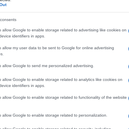
ute. • Profilassi delle candidemie nei pazienti con
Out
 patologie ematologiche maligne sottoposti a
apianto di Cellule Staminali Emopoietiche (vedere
to nei neonati a termine, lattanti, infanti, bambini e
consents
kma è usato nel trattamento delle candidiasi delle
 invasive, meningite criptococcica e nella profilassi
o allow Google to enable storage related to advertising like cookies on
promessi. Fluconazolo Hikma può essere usato come
evice identifiers in apps.
idive di meningite criptococcica nei bambini ad alto
La terapia può essere istituita prima che si
o allow my user data to be sent to Google for online advertising
ri test di laboratorio, ma, quando i risultati diventano
s.
ve essere adeguata conseguentemente. Bisogna tenere
er l’uso appropriato degli antimicotici.
to allow Google to send me personalized advertising.
o allow Google to enable storage related to analytics like cookies on
evice identifiers in apps.
tabili Acido cloridrico per correggere il pH.
o allow Google to enable storage related to functionality of the website
o allow Google to enable storage related to personalization.
osti azolici correlati, o ad uno qualsiasi degli
o allow Google to enable storage related to security, including