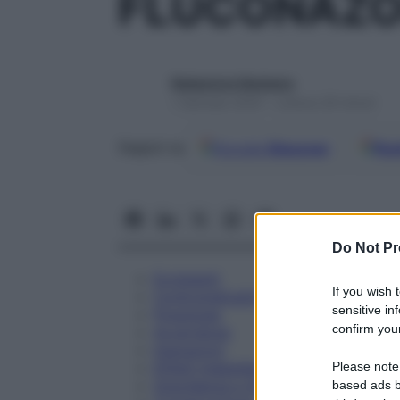
FLUCONAZO
Redazione Starbene
1 Gennaio 2025 – Lettura 29 minuti
Google
Discover
Fon
Seguici su
Do Not Pr
Eccipienti
If you wish 
Controindicazioni
sensitive in
Posologia
confirm your
Avvertenze
Interazioni
Please note
Effetti Indesiderati
Gravidanza e Allattamento
based ads b