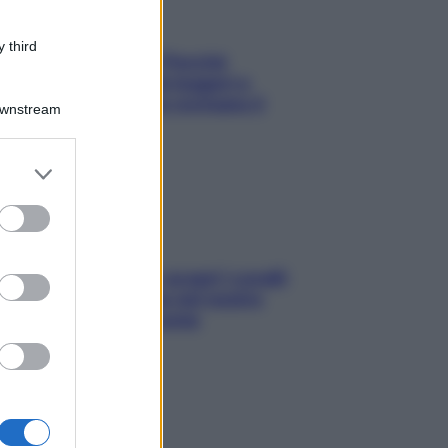
 third
Fame dopo cena? Perché
succede e 6 snack leggeri e
appetitosi che non rovinano il
Downstream
sonno
er and store
to grant or
ed purposes
Non solo Maldive: scopri i coralli
che si nascondono nel nostro
Mediterraneo (e come
proteggerli)