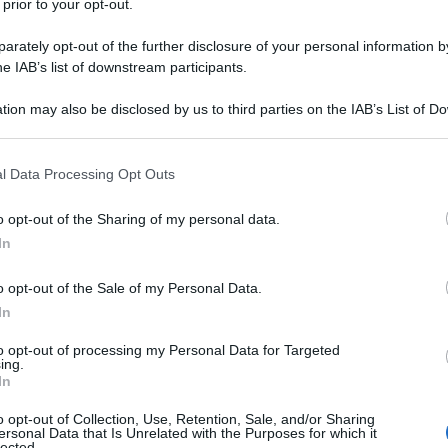
 prior to your opt-out.
rately opt-out of the further disclosure of your personal information by
he IAB’s list of downstream participants.
tion may also be disclosed by us to third parties on the IAB’s List of 
Descrizione tipo ricetta:
OSP – USO
 that may further disclose it to other third parties.
OSPEDALIERO
 that this website/app uses one or more Google services and may gath
l Data Processing Opt Outs
Forma farmaceutica:
SOLUZIONE PER
including but not limited to your visit or usage behaviour. You may click 
INFUSIONE
 to Google and its third-party tags to use your data for below specifi
o opt-out of the Sharing of my personal data.
ogle consent section.
In
o opt-out of the Sale of my Personal Data.
ti infezioni micotiche (vedere paragrafo 5.1).
per il trattamento di:
• Meningite criptococcica
In
si (vedere paragrafo 4.4). • Candidiasi invasiva. •
si orofaringea, candidiasi esofagea, candiduria e
to opt-out of processing my Personal Data for Targeted
ing.
asi orale atrofica cronica (stomatite da protesi
In
trattamento topico siano insufficienti.
Fluconazolo
i di:
• Recidiva di meningite criptococcica in pazienti
o opt-out of Collection, Use, Retention, Sale, and/or Sharing
candidiasi orofaringea o esofagea in pazienti affetti
ersonal Data that Is Unrelated with the Purposes for which it
lected.