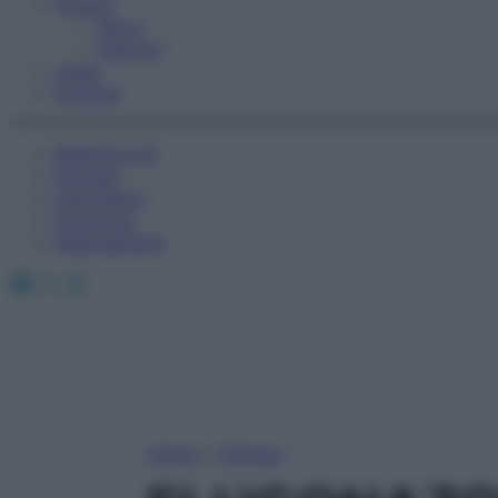
Fitness
Sport
Esercizi
Video
Podcast
Medicina AZ
Farmaci
Calcolatori
Oroscopo
Abbonamenti
Facebook
X
Instagram
Home
»
Farmaci