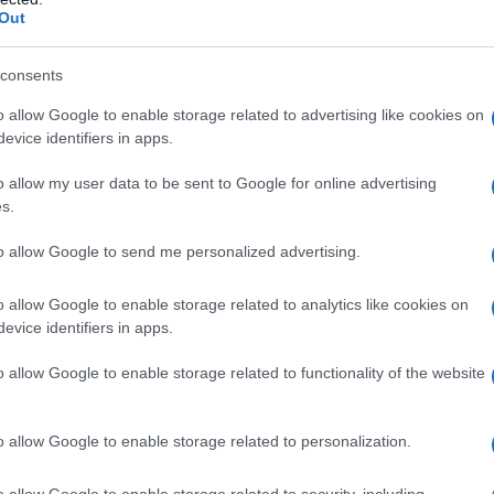
Out
ulosa microcristallina (PH 101), crospovidone (Tipo
consents
agnesio, copolimero dell’acido metacrilico e del metil–
che: Solo per le capsule 50 mg: gelatina e titanio
o allow Google to enable storage related to advertising like cookies on
elatina, titanio diossido e ferro ossido nero. Solo
evice identifiers in apps.
o diossido e ferro.ossido nero Solo per le capsule da
ossido nero ferro ossido rosso.
o allow my user data to be sent to Google for online advertising
s.
to allow Google to send me personalized advertising.
i) o ad uno qualsiasi degli eccipienti elencati al
o allow Google to enable storage related to analytics like cookies on
o nell’insufficienza cardiaca e in pazienti con storia
evice identifiers in apps.
tie ventricolari sintomatiche o da tachicardia
Pazienti con fibrillazione atriale di lunga data in cui
o allow Google to enable storage related to functionality of the website
one a ritmo sinusale • Pazienti con funzione
ck cardiogeno, grave bradicardia (meno di 50 bpm),
one con antiaritmici di classe I (bloccanti del canale
o allow Google to enable storage related to personalization.
alvolare significativa dal punto di vista emodinamico.
molatore cardiaco, flecainide non deve essere
del nodo del seno, disturbi della conduzione atriale,
o allow Google to enable storage related to security, including