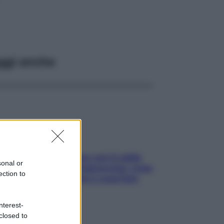
ggi anche
Perché la pressione con il caldo
sonal or
scende e sale all’improvviso: cosa
ection to
succede alle donne e cosa fare
subito
nterest-
closed to