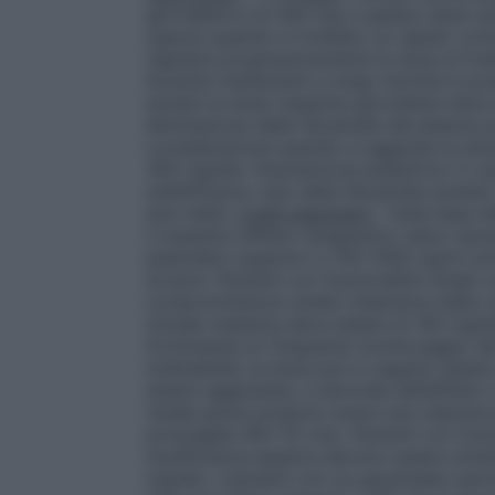
giornaliera è di 400 mg e questa viene so
oppure quando è richiesto un rapido contr
regolare progressivamente la dose al live
Durante trattamenti a lungo termine è pos
anziani la dose massima giornaliera deve 
eliminazione della flecainide dal plasma 
considerazione quando si aggiusta la dose
300 mg/die.
Popolazione pediatrica
: A c
sull’efficacia, l’uso della flecainide ace
anni d’età.
Livelli plasmatici
: Sulla base 
il massimo effetto terapeutico siano necess
plasmatici superiori a 700–1000 ng/ml son
avversi.
Pazienti con funzionalità renal
compromissione renale (clearance della cr
iniziale massima deve essere di 100 mg/d
fortemente un frequente monitoraggio del 
tollerabilità, la dose può in seguito ess
essere aggiustata, a seconda dell’effetto e
renale grave possono avere una clearance 
prolungata (60–70 ore).
Pazienti con fun
insufficienza epatica devono essere stre
mg/die. I pazienti con un pacemaker perma