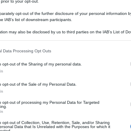
 prior to your opt-out.
rately opt-out of the further disclosure of your personal information by
he IAB’s list of downstream participants.
tion may also be disclosed by us to third parties on the IAB’s List of 
Descrizione tipo ricetta:
RR – RIPETIBILE
 that may further disclose it to other third parties.
10V IN 6MESI
 that this website/app uses one or more Google services and may gath
l Data Processing Opt Outs
Forma farmaceutica:
CAPSULE RIGIDE RP
including but not limited to your visit or usage behaviour. You may click 
 to Google and its third-party tags to use your data for below specifi
procante atrioventricolare; aritmie associate a
o opt-out of the Sharing of my personal data.
ogle consent section.
zioni simili con vie di conduzione accessorie, se
In
i. 2. Aritmia ventricolare parossistica sintomatica
risposto ad altre forme di terapia. Anche nel caso in
o opt-out of the Sale of my Personal Data.
i.3. Aritmie atriali parossistiche (fibrillazione atriale,
In
azienti con sintomi invalidanti dopo conversione, posto
amento sulla base della gravita’ dei sintomi clinici e
to opt-out of processing my Personal Data for Targeted
efficaci. A causa dell’aumento del rischio di effetti
ing.
opatie strutturali e/o una compromissione della
In
o opt-out of Collection, Use, Retention, Sale, and/or Sharing
ersonal Data that Is Unrelated with the Purposes for which it
lected.