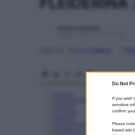
FLEIDERINA
Redazione Starbene
1 Gennaio 2025 – Lettura 16 minuti
Google
Discover
Fon
Seguici su
Do Not Pr
Eccipienti
If you wish 
Controindicazioni
sensitive in
Posologia
confirm your
Avvertenze
Interazioni
Please note
Effetti Indesiderati
Gravidanza e Allattamento
based ads b