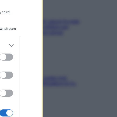
 third
Doccia, lavarsi tutti i giorni fa male
alla pelle? I miti da sfatare per
Downstream
proteggerla davvero senza
stressarla
er and store
to grant or
ed purposes
Aria condizionata: usala così,
senza rischiare raffreddore & Co.