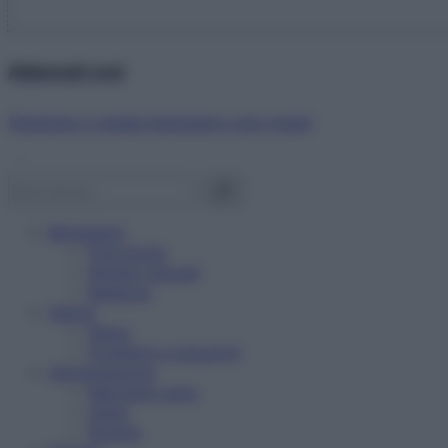
Abbonati ora!
Starbene ti regala benessere ogni mese!
Benessere
Psicologia
Rimedi naturali
Bellezza
Salute
News
Problemi e soluzioni
Alimentazione
Mangiare sano
Diete
Ricette