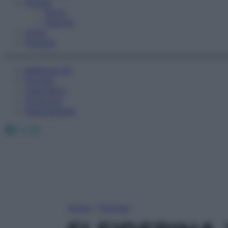
Fitness
Sport
Esercizi
Video
Podcast
Medicina AZ
Farmaci
Calcolatori
Oroscopo
Abbonamenti
Facebook
X
Instagram
Home
»
Farmaci