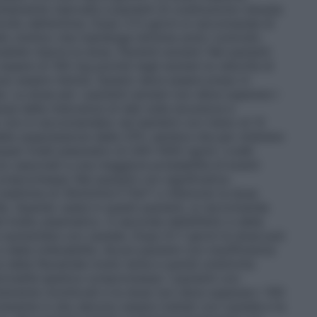
litamente riservata a pazienti di costituzione robusta
ollo dell’aritmia. Dopo 3–5 giorni si raccomanda di
llo minimo che mantenga l’aritmia sotto controllo.
sibile ridurre la dose.
Pazienti anziani
: Nei pazienti
essere di 100 mg poiché negli anziani la velocità di
può essere ridotta. Questo deve essere preso in
. La dose per i pazienti anziani non deve superare i
ausa della mancanza di dati sulla sicurezza e
tato non è raccomandato nei bambini con meno di 12
della soppressione delle CPV, sembra che per ottenere
ari livelli plasmatici di 200–1000 ng/ml. Livelli
o associati a una maggiore probabilità di eventi
e compromessa
: Nei pazienti con significativa
eatinina di 35ml/min/1.73m² o inferiore) la dose
ie. Quando usata in questi pazienti, si raccomanda
livello plasmatico. A seconda dell’effetto e della
ere aumentata con cautela. Dopo 6–7 giorni la dose può
 della tollerabilità. Alcuni pazienti con insufficienza
della flecainide molto lenta e quindi un’emivita
zionalità epatica compromessa
: I pazienti con
ttamente monitorati e la dose non deve superare i 100
nente in situ devono essere trattati con cautela e la