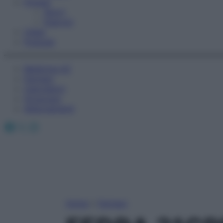
Fitness
Sport
Esercizi
Video
Podcast
Medicina AZ
Farmaci
Calcolatori
Oroscopo
Abbonamenti
Facebook
X
Instagram
Home
»
Farmaci