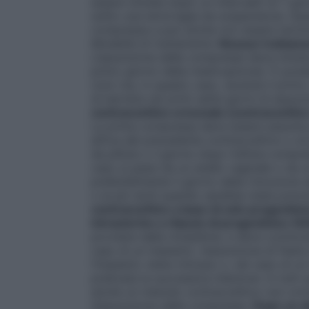
essere iniziata dopo un intervallo di 7 giorn
solito una emorragia da sospensione. Ques
compressa e può anche non essere termina
Modalità di trattamento
Nessun trattame
L’assunzione delle compresse deve iniziare
primo giorno della mestruazione). È possib
ciclo ma, in questo caso, durante il pri
di barriera nei primi sette giorni di assu
contraccettivo ormonale (contraccettivo 
La prima compressa deve essere assunta p
attiva del precedente contraccettivo o al p
da pillola o il giorno dopo l’ultima comp
caso si passi da un anello vaginale o da 
preferibilmente il giorno della rimozione d
o al più tardi quando sarebbe stata previ
contraccettivo a base di solo progestinic
intrauterino a rilascio di progestinico (IU
proviene dalla minipillola, e deve cominci
caso di un impianto, l’assunzione di Fedr
l’impianto viene rimosso o, nel caso di un 
praticata la successiva iniezione. In tutti
anche un metodo contraccettivo non ormon
d’assunzione delle compresse.
Dopo un ab