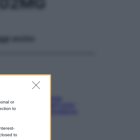
,02MG
ggi anche
Capelli spezzati lungo
sonal or
l’attaccatura? Scopri come
ection to
risolvere l’annoso problema
nterest-
closed to