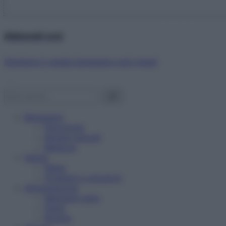
Abbonati ora!
Starbene ti regala benessere ogni mese!
Benessere
Psicologia
Rimedi naturali
Bellezza
Salute
News
Problemi e soluzioni
Alimentazione
Mangiare sano
Diete
Ricette