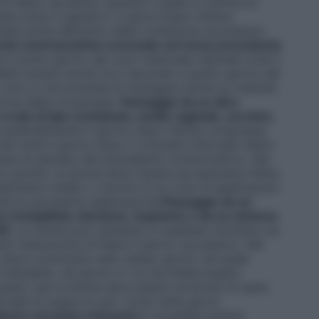
i libero da pillola, durante il quale si verifica di
ta inizia in genere 2-3 giorni dopo l’ultima
ta prima dell’inizio della confezione successiva.
nto contraccettivo ormonale nel mese precedente
 il primo giorno del ciclo mestruale naturale (cioè il
ile iniziare anche tra il secondo e quinto giorno del
mo ciclo si raccomanda di impiegare anche un metodo
nzione delle compresse.
Passaggio da un altro
orale di tipo combinato, anello vaginale, cerotto).
referibilmente il giorno dopo l’ultima compressa
iù tardi il giorno dopo il consueto intervallo libero
ressa di placebo del precedente contraccettivo. Nel
un cerotto, la donna deve iniziare ad assumere Fedra
ell’ultimo anello o cerotto di un ciclo di applicazioni
sta la successiva applicazione.
Passaggio da un
o (minipillola, iniezione, impianto) o da un sistema
S).
La donna può cambiare in qualsiasi momento se
are l’assunzione di Fedra il giorno successivo. Nel
a deve cominciare nello stesso giorno nel quale
iniettabile, nel giorno in cui dovrebbe essere
 questi casi la donna deve essere avvertita di usare
ale di supporto per i primi sette giorni
orto nel primo trimestre
È possibile iniziare