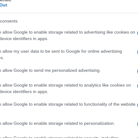
idone 25, magnesio stearato,
saccarosio
, povidone
Out
o, estere etilenglicolico dell’acido montanico (cera
consents
o allow Google to enable storage related to advertising like cookies on
evice identifiers in apps.
ualsiasi degli eccipienti, elencti al paragrafo 6.1. I
o allow my user data to be sent to Google for online advertising
on devono essere usati nelle seguenti condizioni. Il
s.
amente, se una qualsiasi delle condizioni dovesse
so del COC. – Presenza o rischio di tromboembolia
to allow Google to send me personalized advertising.
EV in corso (con assunzione di anticoagulanti) o
nda [TVP] o embolia polmonare [EP]) •
ta alla tromboembolia venosa, come resistenza alla
o allow Google to enable storage related to analytics like cookies on
eiden), carenza di antitrombina III, carenza di
evice identifiers in apps.
rvento chirurgico maggiore con immobilizzazione
hio elevato di tromboembolia venosa dovuto alla
o allow Google to enable storage related to functionality of the website
e paragrafo 4.4) – Presenza o rischio di tromboembolia
a – tromboembolia arteriosa in corso o pregressa
prodromiche (ad es. angina pectoris) • Malattia
o allow Google to enable storage related to personalization.
resso o condizioni prodromiche (ad es. attacco
 attack, TIA) • Predisposizione ereditaria o acquisita
o allow Google to enable storage related to security, including