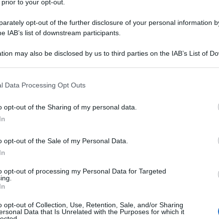
 prior to your opt-out.
rately opt-out of the further disclosure of your personal information by
he IAB’s list of downstream participants.
STODENE
tion may also be disclosed by us to third parties on the IAB’s List of 
Descrizione tipo ricetta:
RR – RIPETIBILE
 that may further disclose it to other third parties.
10V IN 6MESI
 that this website/app uses one or more Google services and may gath
l Data Processing Opt Outs
Forma farmaceutica:
COMPRESSE
including but not limited to your visit or usage behaviour. You may click 
RIVESTITE
 to Google and its third-party tags to use your data for below specifi
o opt-out of the Sharing of my personal data.
ogle consent section.
In
o opt-out of the Sale of my Personal Data.
ne di prescrivere Fedra deve prendere in
ella singola donna, in particolare quelli relativi alle
In
 tra il rischio di TEV associato a Fedra e quello
 combinati (COC) (vedere paragrafi 4.3 e 4.4).
to opt-out of processing my Personal Data for Targeted
ing.
In
o opt-out of Collection, Use, Retention, Sale, and/or Sharing
ersonal Data that Is Unrelated with the Purposes for which it
lected.