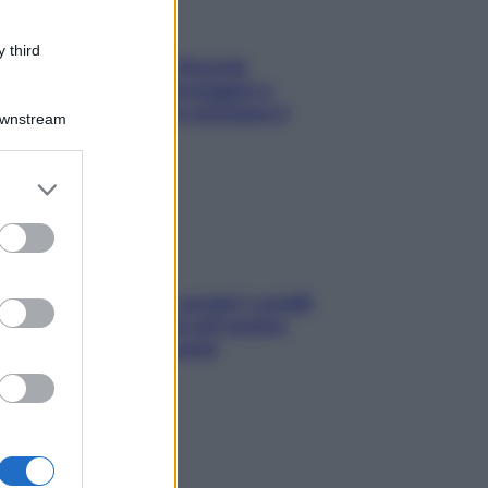
 third
Fame dopo cena? Perché
succede e 6 snack leggeri e
appetitosi che non rovinano il
Downstream
sonno
er and store
to grant or
ed purposes
Non solo Maldive: scopri i coralli
che si nascondono nel nostro
Mediterraneo (e come
proteggerli)