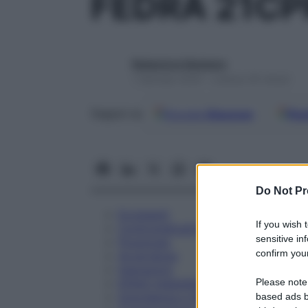
FEDRA 21CP
Redazione Starbene
1 Gennaio 2025 – Lettura 35 minuti
Google
Discover
Fon
Seguici su
Do Not Pr
Eccipienti
If you wish 
Controindicazioni
sensitive in
Posologia
confirm your
Avvertenze
Interazioni
Please note
Effetti Indesiderati
Gravidanza e Allattamento
based ads b