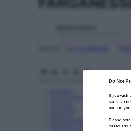
FARGANESSE
Redazione Starbene
1 Gennaio 2025 – Lettura 5 minuti
Google
Discover
Fon
Seguici su
Do Not Pr
Eccipienti
If you wish 
Controindicazioni
sensitive in
Posologia
confirm your
Avvertenze
Interazioni
Please note
Effetti Indesiderati
Gravidanza e Allattamento
based ads b