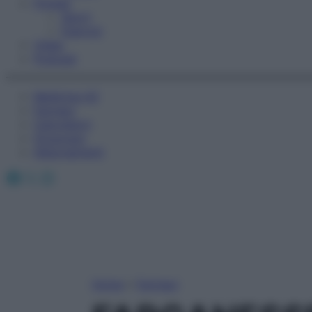
Fitness
Sport
Esercizi
Video
Podcast
Medicina AZ
Farmaci
Calcolatori
Oroscopo
Abbonamenti
Facebook
X
Instagram
Home
»
Farmaci