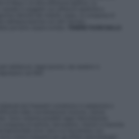
e di Reye o di altra affezione epatica. La
cautela in soggetti con affezioni epatiche e
prime l’attività del midollo osseo, la comparsa di
ata dall’associazione con altri farmaci
bbe pertanto essere evitata.
TENERE FUORI DALLA
ti dall’alcool, dagli ipnotici, dai sedativi e
o depressivo sul SNC
ollaterali più frequenti consistono in sedazione e
 difficoltà nella coordinazione motoria, visione
olari. Sono tuttavia possibili segni d’eccitazione
a comparsa di euforia, nervosismo, tremori e insonnia
extrapiramidali sono rare e si riscontrano con
Sono inoltre frequenti per gli effetti anticolinergici