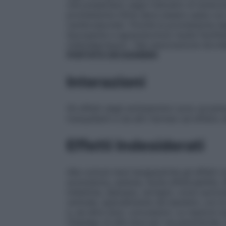
che presentano segni indicativi di sindrom
prometazina infine deve essere usata con 
cardiovascolari. Poiché la prometazina de
leucopenia e agranulocitosi risulta facilit
mielodepressori. Tale associazione dovre
PORTATA DEI BAMBINI
Interazioni
Gli effetti degli antistaminici sono accentua
tranquillanti e da altri farmaci ad effett
Effetti Indesiderati
Alle comuni dosi terapeutiche gli effetti c
sonnolenza, astenia, facile affaticabilità,
indistinta, diplopia, vertigini, ronzii auric
centrale, specialmente nei bambini, con l
e, ad altre dosi, convulsioni. Le reazioni 
l’impiego di alte dosi per via parenterale. 