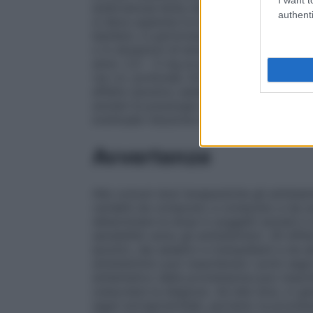
endovenosa lenta (diluire 1 mi di Farganes
authenti
sì deve superare la dose di 100 mg per via
bambini, in particolare in quelli tra 6 mesi
o in situazioni dì emergenza ed effettuato
anno: 2,5 – 5 mg al giorno, per via i.m. p
via i.m. profonda. Da 5 a 10 anni; 7,5–12,
effetto ipnotico sedativo è sufficiente un
anziani la posologia deve essere attenta
eventuale riduzione dei dosaggi sopraindi
Avvertenze
Alle comuni dosi terapeutiche gli antistam
variabili da composto a composto e da so
determinare la dose in soggetti anziani e
sensibilità verso gli antistaminici. Gli effe
ipnotici, dai sedativi e tranquillanti e da 
antistaminici può mascherare i primi segni d
antiemetico della prometazina può masche
ostacolare la diagnosi. Ad alte dosi, in g
segni extrapiramidali, pertanto la prome