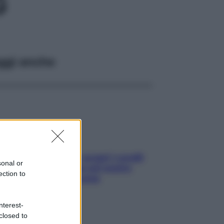
G
ggi anche
Non solo Maldive: scopri i coralli
sonal or
che si nascondono nel nostro
ection to
Mediterraneo (e come
proteggerli)
nterest-
closed to