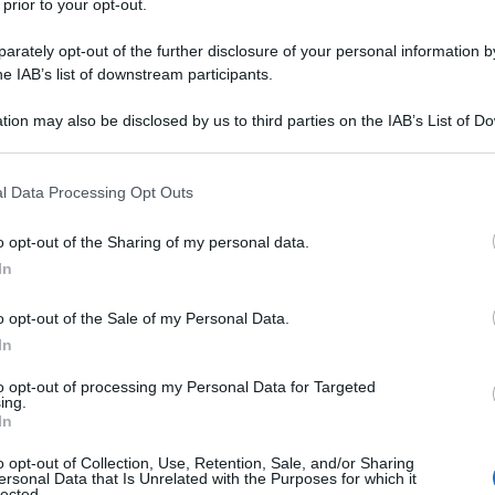
 prior to your opt-out.
rately opt-out of the further disclosure of your personal information by
he IAB’s list of downstream participants.
ATO
tion may also be disclosed by us to third parties on the IAB’s List of 
Descrizione tipo ricetta:
RR – RIPETIBILE
 that may further disclose it to other third parties.
10V IN 6MESI
 that this website/app uses one or more Google services and may gath
l Data Processing Opt Outs
Forma farmaceutica:
COMPRESSE
including but not limited to your visit or usage behaviour. You may click 
RIVESTITE
 to Google and its third-party tags to use your data for below specifi
o opt-out of the Sharing of my personal data.
ogle consent section.
In
o opt-out of the Sale of my Personal Data.
ici a carico dell’apparato respiratorio, delle mucose e
e da trasfusioni di sangue o emoderivati. Pruriti
In
’insetti. Come sedativo ipnotico e per le turbe emotive
to opt-out of processing my Personal Data for Targeted
ing.
In
o opt-out of Collection, Use, Retention, Sale, and/or Sharing
ersonal Data that Is Unrelated with the Purposes for which it
lected.