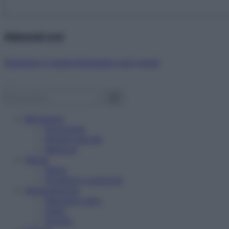
Abbonati ora!
Starbene ti regala benessere ogni mese!
Benessere
Psicologia
Rimedi naturali
Bellezza
Salute
News
Problemi e soluzioni
Alimentazione
Mangiare sano
Diete
Ricette