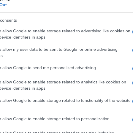
livinilpirrolidone, sodio carbossimetilcellulosa,
Out
fonia, talco, magnesio carbonato, titanio biossido,
ccarosio.
Soluzione iniettabile
: Potassio
itrato, acido citrico, acqua p.p.i.
consents
o allow Google to enable storage related to advertising like cookies on
evice identifiers in apps.
o allow my user data to be sent to Google for online advertising
bilità nota verso la prometazina e verso altri
s.
. Il prodotto è inoltre controindicato nei bambini
nto, nei pazienti in trattamento con inibitori delle
to allow Google to send me personalized advertising.
apia nelle affezioni delle basse vie respiratorie,
tti anticolinergici non utilizzare in caso di glaucoma,
del collo vescicale, nelle stenosi pilorica e duodenale
o allow Google to enable storage related to analytics like cookies on
co ed urogenitale.
evice identifiers in apps.
o allow Google to enable storage related to functionality of the website
ore, ripartiti in più somministrazioni ai pasti.
o allow Google to enable storage related to personalization.
 Adulti – Via parenterale: generalmente 25–50 mg (1–2
 o in caso di urgenza le stesse dosi per iniezione
o allow Google to enable storage related to security, including