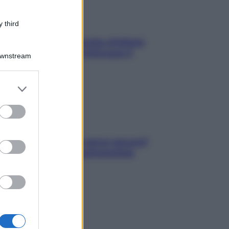
 third
In menopausa il rischio d’infarto
aumenta: è ora di rinforzare il
Downstream
cuore
er and store
to grant or
ed purposes
Contare le calorie serve ancora?
La risposta della nutrizionista