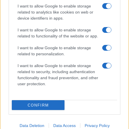
I want to allow Google to enable storage
related to analytics like cookies on web or
device identifiers in apps.
I want to allow Google to enable storage
related to functionality of the website or app.
I want to allow Google to enable storage
related to personalization.
I want to allow Google to enable storage
related to security, including authentication
functionality and fraud prevention, and other
user protection.
CONFIRM
Data Deletion
Data Access
Privacy Policy