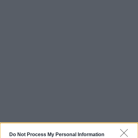
Do Not Process My Personal Information