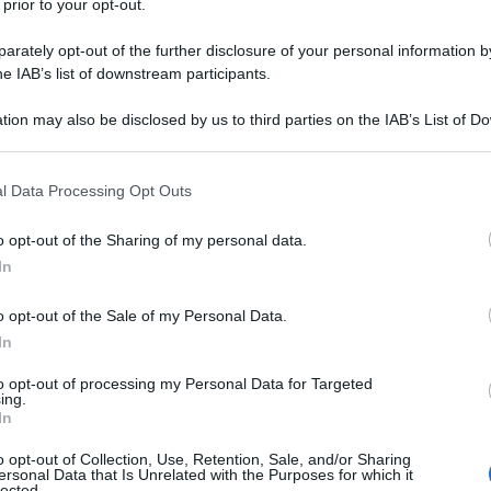
 prior to your opt-out.
rately opt-out of the further disclosure of your personal information by
he IAB’s list of downstream participants.
TO
tion may also be disclosed by us to third parties on the IAB’s List of 
Descrizione tipo ricetta:
RR – RIPETIBILE
 that may further disclose it to other third parties.
10V IN 6MESI
 that this website/app uses one or more Google services and may gath
l Data Processing Opt Outs
Forma farmaceutica:
COMPRESSE
including but not limited to your visit or usage behaviour. You may click 
RIVESTITE DIVISIBILI
 to Google and its third-party tags to use your data for below specifi
o opt-out of the Sharing of my personal data.
ogle consent section.
In
o opt-out of the Sale of my Personal Data.
i. Trattamento del disturbo da attacchi di panico
isturbo d’ansia sociale (fobia sociale). Trattamento
In
amento del disturbo ossessivo-compulsivo.
to opt-out of processing my Personal Data for Targeted
ing.
In
o opt-out of Collection, Use, Retention, Sale, and/or Sharing
ersonal Data that Is Unrelated with the Purposes for which it
cristallina Lattosio monoidrato Copovidone (K90-100)
lected.