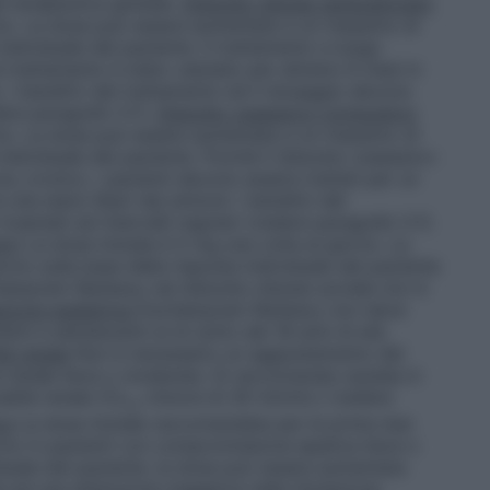
a terapeutica globale.
Disturbo d’ansia generalizzato
orno. La dose può essere aumentata a un massimo di
individuale del paziente. Il trattamento a lungo
l trattamento è stato valutato per almeno 6 mesi in
 I benefici del trattamento ed il dosaggio devono
dere paragrafo 5.1).
Disturbo ossessivo-compulsivo
orno. La dose può essere aumentata a un massimo di
individuale del paziente. Poiché il disturbo ossessivo-
 cronico, i pazienti devono essere trattati per un
che siano liberi dai sintomi. I benefici del
valutati ad intervalli regolari (vedere paragrafo 5.1).
ni)
La dose iniziale è 5 mg una volta al giorno. La
no sulla base della risposta individuale del paziente
italopram Ranbaxy nel disturbo d’ansia sociale non è
zione pediatrica
Escitalopram Ranbaxy non deve
bini e adolescenti al di sotto dei 18 anni di età
tà renale
Non è necessario un aggiustamento del
renale lieve o moderata. Si raccomanda cautela in
alità renale (CL
minore di 30 ml/min.) (vedere
cr
ca
La dose iniziale raccomandata per le prime due
rno in pazienti con compromissione epatica lieve o
iduale del paziente, la dose può essere aumentata
la ed una attenzione maggiore nella titolazione