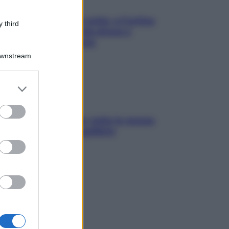
Mindfulness tra le vette: a Cortina
 third
due giorni lontani da stress e
ansia da smartphone
Downstream
er and store
to grant or
ed purposes
SOS pelle irritabile: tutte le mosse
per riportarla in equilibrio