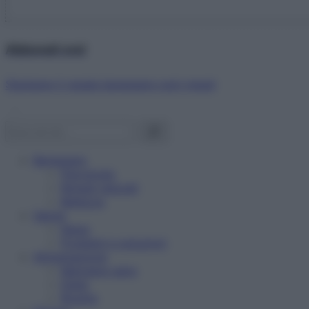
Abbonati ora!
Starbene ti regala benessere ogni mese!
Benessere
Psicologia
Rimedi naturali
Bellezza
Salute
News
Problemi e soluzioni
Alimentazione
Mangiare sano
Diete
Ricette