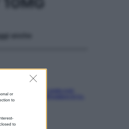
V 10MG
ggi anche
Aria condizionata: usala così,
sonal or
senza rischiare raffreddore & Co.
ection to
nterest-
closed to