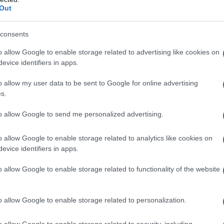
Cellulosa microcristallina silicizzata Croscarmellosa
Out
nesio stearato
Rivestimento delle compresse
iossido (E171) Macrogol 400 Talco.
consents
o allow Google to enable storage related to advertising like cookies on
evice identifiers in apps.
qualsiasi degli eccipienti elencati nel paragrafo 6.1. È
o allow my user data to be sent to Google for online advertising
za con inibitori non selettivi irreversibili delle
s.
usa del rischio di insorgenza di sindrome
azione, tremore, ipertermia ecc. (vedere paragrafo
to allow Google to send me personalized advertising.
 inibitori reversibili delle monoammino-ossidasi (ad
ibitore reversibile non selettivo delle monoammino-
schio di insorgenza di sindrome serotoninergica
o allow Google to enable storage related to analytics like cookies on
ntroindicato per i pazienti di cui è noto che sono
evice identifiers in apps.
QT o sindrome congenita del QT lungo. Escitalopram è
n medicinali noti per causare un prolungamento
o allow Google to enable storage related to functionality of the website
o allow Google to enable storage related to personalization.
o allow Google to enable storage related to security, including