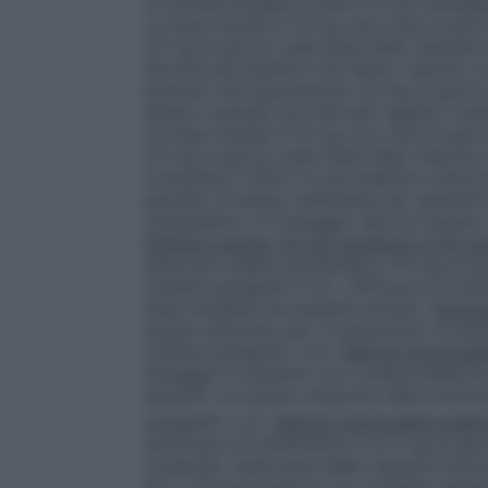
La farmacoterapia è parte di una strategi
La dose iniziale è 10 mg una volta al gi
20 mg al giorno sulla base della risposta 
termine dei pazienti che hanno risposto a
pazienti che assumevano 20 mg al giorno.
essere rivalutati ad intervalli regolari (ve
La dose iniziale è 10 mg una volta al gi
20 mg al giorno sulla base della risposta 
compulsivo (DOC) è una malattia a decorso
periodo di tempo sufficiente per garantire 
trattamento e il dosaggio devono essere ri
Pazienti anziani (di età maggiore di 65 an
dose può essere aumentata a 10 mg al gior
(vedere paragrafo 5.2). L’efficacia di Esc
stata studiata nei pazienti anziani.
Popola
essere utilizzato per il trattamento di bam
(vedere paragrafo 4.4).
Ridotta funzionali
dosaggio in pazienti con compromissione 
pazienti con grave riduzione della funzion
paragrafo 5.2).
Ridotta funzionalità epati
settimane di trattamento è di 5 mg al gio
moderata. Sulla base della risposta indiv
fino a 10 mg al giorno. Si consiglia caute