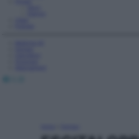
Fitness
Sport
Esercizi
Video
Podcast
Medicina AZ
Farmaci
Calcolatori
Oroscopo
Abbonamenti
Facebook
X
Instagram
Home
»
Farmaci