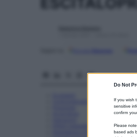
ESCITALOPR
Redazione Starbene
1 Gennaio 2025 – Lettura 24 minuti
Google
Discover
Fon
Seguici su
Do Not Pr
Eccipienti
If you wish 
Controindicazioni
sensitive in
Posologia
confirm your
Avvertenze
Interazioni
Please note
Effetti Indesiderati
Gravidanza e Allattamento
based ads b