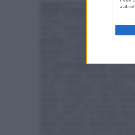
Posologia
Non è stata dimostrata la sicur
authenti
depressione maggiore
La dose abituale è
al giorno. Sulla base della risposta indiv
un massimo di 20 mg al giorno. Per ottene
solito 2-4 settimane. Dopo la risoluzione
mesi per il consolidamento della risposta
agorafobia
Per la prima settimana di tra
giorno per poi essere aumentata a 10 mg 
aumentata fino ad un massimo di 20 mg al 
paziente. La massima efficacia si raggiun
mesi.
Disturbo d’ansia sociale
La dose abi
necessarie 2-4 settimane per ottenere un
base della risposta individuale del pazie
fino ad un massimo di 20 mg al giorno. Il
cronico, si raccomanda il trattamento per
risposta. Il trattamento a lungo termine d
studiato per 6 mesi e può essere consider
ricadute; i benefici del trattamento devono 
d’ansia sociale è una terminologia diagnos
deve essere confuso con l’eccessiva timid
disturbo interferisce significativamente con
questo trattamento in confronto alla ter