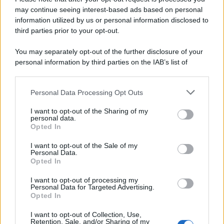
may continue seeing interest-based ads based on personal
information utilized by us or personal information disclosed to
third parties prior to your opt-out.
You may separately opt-out of the further disclosure of your
personal information by third parties on the IAB’s list of
downstream participants.
Personal Data Processing Opt Outs
This information may also be disclosed by us to third parties
on the IAB’s List of Downstream Participants that may further
I want to opt-out of the Sharing of my
disclose it to other third parties.
personal data.
Opted In
Please note that this website/app uses one or more Google
services and may gather and store information including but
I want to opt-out of the Sale of my
Personal Data.
not limited to your visit or usage behaviour. You may click to
Opted In
grant or deny consent to Google and its third-party tags to
use your data for below specified purposes in below Google
I want to opt-out of processing my
consent section.
Personal Data for Targeted Advertising.
Opted In
I want to opt-out of Collection, Use,
Retention, Sale, and/or Sharing of my