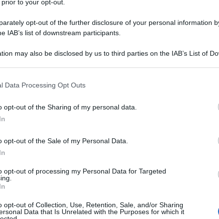
 prior to your opt-out.
rately opt-out of the further disclosure of your personal information by
he IAB’s list of downstream participants.
tion may also be disclosed by us to third parties on the IAB’s List of 
Descrizione tipo ricetta:
SOP – NON
 that may further disclose it to other third parties.
RICHIESTA
 that this website/app uses one or more Google services and may gath
l Data Processing Opt Outs
Forma farmaceutica:
SOSPENSIONE ORALE
including but not limited to your visit or usage behaviour. You may click 
 to Google and its third-party tags to use your data for below specifi
el dolore lieve o moderato.
o opt-out of the Sharing of my personal data.
ogle consent section.
In
o opt-out of the Sale of my Personal Data.
In
 orale gusto fragola senza zucchero Acido citrico
i potassio, gomma xantana, sodio benzoato, aroma
to opt-out of processing my Personal Data for Targeted
ing.
cqua depurata PAIDOFEN Bambini 100mg/5ml
In
cchero Acido citrico monoidrato, sodio citrato,
odio benzoato, aroma arancia, maltitolo liquido,
o opt-out of Collection, Use, Retention, Sale, and/or Sharing
ersonal Data that Is Unrelated with the Purposes for which it
lected.