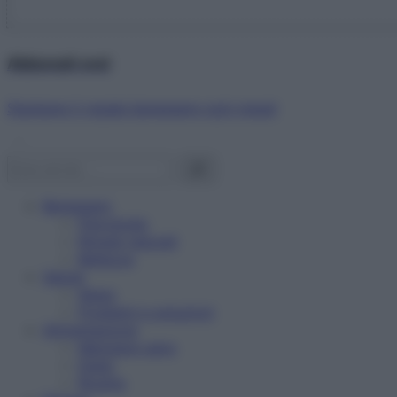
Abbonati ora!
Starbene ti regala benessere ogni mese!
Benessere
Psicologia
Rimedi naturali
Bellezza
Salute
News
Problemi e soluzioni
Alimentazione
Mangiare sano
Diete
Ricette