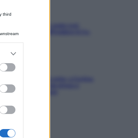
 third
Aria condizionata: usala così,
senza rischiare raffreddore & Co.
Downstream
er and store
to grant or
ed purposes
Mindfulness tra le vette: a Cortina
due giorni lontani da stress e
ansia da smartphone