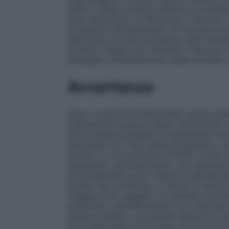
verso il basso facendo defluire la sospens
dose desiderata. 5) Rimettere il flacone i
ruotandola delicatamente. 6) Introdurre l
esercitare una lieve pressione sullo stantu
avvitare il tappo per chiudere il flacone e
asciugare, tenendola fuori dalla portata e
Avvertenze
Dopo tre giorni di trattamento senza risult
indesiderati possono essere minimizzati co
breve durata possibile di trattamento che 
sottostanti sui rischi gastrointestinali e
evitato in concomitanza di FANS, inclusi gli
antipiretici, antinfiammatori non steroidei
potenzialmente gravi (reazioni anafilatto
questo tipo di farmaci. Il rischio di reazi
maggiore nei soggetti che abbiano presenta
antipiretici, antinfiammatori non steroidei
poliposi nasale o precedenti episodi di 
Emorragia gastrointestinale, ulcerazione e