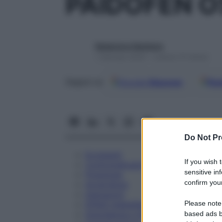
PAIDOFEN O
Redazione Starbene
1 Gennaio 2025 – Lettura 15 minuti
Google
Discover
Fon
Seguici su
Do Not Pr
Eccipienti
If you wish 
Controindicazioni
sensitive in
Posologia
confirm your
Avvertenze
Interazioni
Please note
Effetti Indesiderati
Gravidanza e Allattamento
based ads b