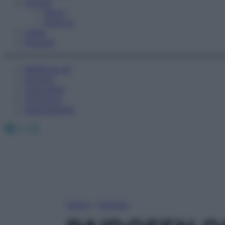
Fitness
Sport
Esercizi
Video
Podcast
Medicina AZ
Farmaci
Calcolatori
Oroscopo
Abbonamenti
Facebook
X
Instagram
Home
»
Farmaci