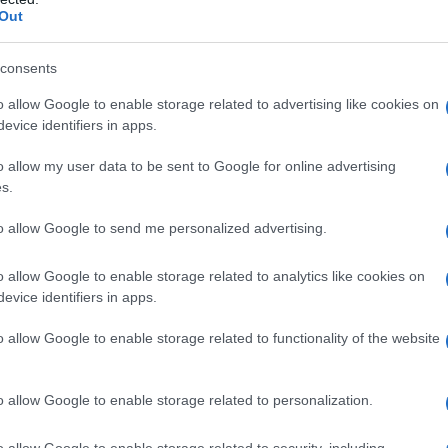
Out
consents
cipio attivo o ad uno qualsiasi degli eccipienti
 inferiore a 3 mesi o di peso inferiore a 5,6 kg. •
o allow Google to enable storage related to advertising like cookies on
ad altri analgesici, antipiretici, antinfiammatori non
evice identifiers in apps.
persensibilità è associata a poliposi nasale e asma. •
za renale o epatica. • Insufficienza cardiaca severa
o allow my user data to be sent to Google for online advertising
astrointestinale o perforazione relativa a precedenti
s.
lcera peptica ricorrente (due o più episodi distinti di
 • Uso concomitante di FANS, compresi gli inibitori
to allow Google to send me personalized advertising.
attamento (vedere paragrafo 4.6).
o allow Google to enable storage related to analytics like cookies on
evice identifiers in apps.
o allow Google to enable storage related to functionality of the website
 in base al peso ed all’età del paziente. Gli effetti
on l’uso della dose minima efficace per la durata di
 per controllare i sintomi (vedere paragrafo 4.4).
o allow Google to enable storage related to personalization.
i limitare la somministrazione a quelli di peso
di 20-30 mg/kg di peso corporeo, suddivisa 3 volte al
o allow Google to enable storage related to security, including