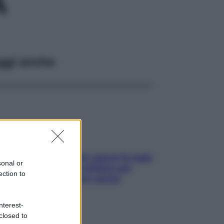
A
ggi anche
Doccia, lavarsi tutti i giorni fa male
sonal or
alla pelle? I miti da sfatare per
ection to
proteggerla davvero senza
stressarla
nterest-
closed to