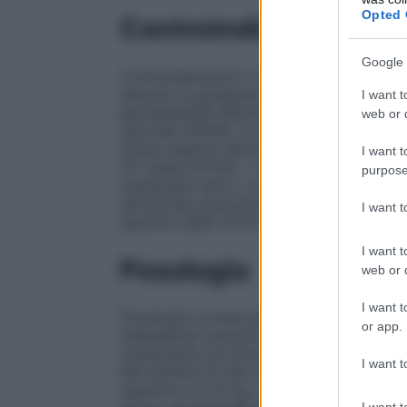
Opted 
Controindicazioni
Google 
Controindicazioni • Ipersensibilità al prin
elencati al paragrafo 6.1. • Bambini di età
I want t
Ipersensibilità all’acido acetilsalicilico o 
web or d
steroidei (FANS), in particolare quando l’i
Ulcera peptica attiva. • Grave insufficien
I want t
(IV classe NYHA). • Storia di emorragia g
purpose
trattamenti attivi o storia di emorragia / u
dimostrata ulcerazione o sanguinamento).
I want 
specifici della COX-2. • Gravidanza e all
I want t
Posologia
web or d
I want t
Posologia La dose giornaliera è strutturata
or app.
indesiderati possono essere minimizzati c
trattamento più breve possibile necessaria
I want t
Nei bambini di età compresa tra 3 e 6 mes
superiore ai 5,6 kg. La dose giornaliera 
I want t