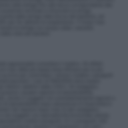
ione nella siringa fino alla tacca corrispondente alla
n posizione verticale e rimuovere la siringa
a punta della siringa nella bocca del bambino, ed
ffo per far defluire la sospensione. 7) Dopo l’uso
 lavare la siringa con acqua calda. Lasciarla
 dalla vista dei bambini.
ati apprezzabili consultare il medico. Gli effetti
n l’uso della più bassa dose efficace per la più
occorre per controllare i sintomi (vedere i paragrafi
 cardiovascolari). L’uso di PAIDOFEN deve essere
 inibitori selettivi della COX-2. Gli analgesici,
 possono causare reazioni di ipersensibilità,
idi), anche in soggetti non precedentemente esposti a
oni di ipersensibilità dopo assunzione di ibuprofene è
to tali reazioni dopo l’uso di altri analgesici,
 e nei soggetti con iperreattività bronchiale (asma),
angioedema (vedere paragrafo 4.2 e paragrafo 4.8).
 perforazione: durante il trattamento con tutti i