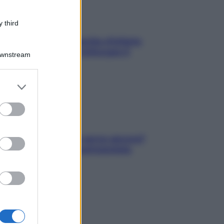
 third
In menopausa il rischio d’infarto
aumenta: è ora di rinforzare il
Downstream
cuore
er and store
to grant or
ed purposes
Contare le calorie serve ancora?
La risposta della nutrizionista