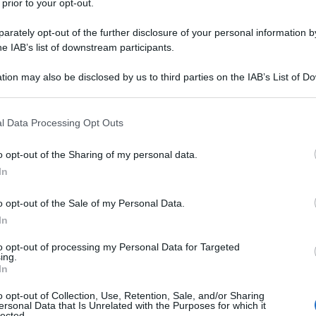
 prior to your opt-out.
rately opt-out of the further disclosure of your personal information by
he IAB’s list of downstream participants.
tion may also be disclosed by us to third parties on the IAB’s List of 
Descrizione tipo ricetta:
SOP – NON
 that may further disclose it to other third parties.
RICHIESTA
 that this website/app uses one or more Google services and may gath
l Data Processing Opt Outs
Forma farmaceutica:
SOSPENSIONE ORALE
including but not limited to your visit or usage behaviour. You may click 
 to Google and its third-party tags to use your data for below specifi
el dolore lieve o moderato.
o opt-out of the Sharing of my personal data.
ogle consent section.
In
o opt-out of the Sale of my Personal Data.
In
 orale gusto fragola senza zucchero Acido citrico
i potassio, gomma xantana, sodio benzoato, aroma
to opt-out of processing my Personal Data for Targeted
ing.
cqua depurata PAIDOFEN Bambini 100mg/5ml
In
cchero Acido citrico monoidrato, sodio citrato,
odio benzoato, aroma arancia, maltitolo liquido,
o opt-out of Collection, Use, Retention, Sale, and/or Sharing
ersonal Data that Is Unrelated with the Purposes for which it
lected.