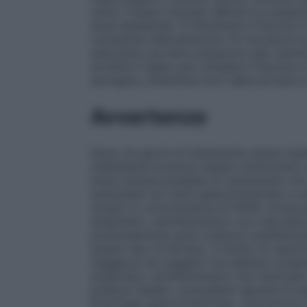
verso il basso facendo defluire la sospens
dose desiderata. 5) Rimettere il flacone i
ruotandola delicatamente. 6) Introdurre l
esercitare una lieve pressione sullo stantu
avvitare il tappo per chiudere il flacone e
asciugare, tenendola fuori dalla portata e
Avvertenze
Dopo tre giorni di trattamento senza risult
indesiderati possono essere minimizzati co
breve durata possibile di trattamento che 
sottostanti sui rischi gastrointestinali e
evitato in concomitanza di FANS, inclusi gli
antipiretici, antinfiammatori non steroidei
potenzialmente gravi (reazioni anafilatto
questo tipo di farmaci. Il rischio di reazi
maggiore nei soggetti che abbiano presenta
antipiretici, antinfiammatori non steroidei
poliposi nasale o precedenti episodi di 
Emorragia gastrointestinale, ulcerazione e