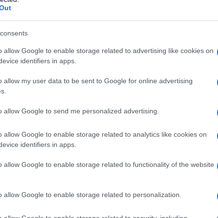
Out
consents
cipio attivo o ad uno qualsiasi degli eccipienti
 inferiore a 3 mesi o di peso inferiore a 5,6 kg. •
o allow Google to enable storage related to advertising like cookies on
ad altri analgesici, antipiretici, antinfiammatori non
evice identifiers in apps.
persensibilità è associata a poliposi nasale e asma. •
za renale o epatica. • Insufficienza cardiaca severa
o allow my user data to be sent to Google for online advertising
astrointestinale o perforazione relativa a precedenti
s.
lcera peptica ricorrente (due o più episodi distinti di
 • Uso concomitante di FANS, compresi gli inibitori
to allow Google to send me personalized advertising.
attamento (vedere paragrafo 4.6).
o allow Google to enable storage related to analytics like cookies on
evice identifiers in apps.
o allow Google to enable storage related to functionality of the website
 in base al peso ed all’età del paziente. Gli effetti
on l’uso della dose minima efficace per la durata di
 per controllare i sintomi (vedere paragrafo 4.4).
o allow Google to enable storage related to personalization.
i limitare la somministrazione a quelli di peso
di 20-30 mg/kg di peso corporeo, suddivisa 3 volte al
o allow Google to enable storage related to security, including