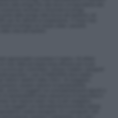
ione nella siringa fino alla tacca corrispondente alla
n posizione verticale e rimuovere la siringa
a punta della siringa nella bocca del bambino, ed
ffo per far defluire la sospensione. 7) Dopo l’uso
 lavare la siringa con acqua calda. Lasciarla
 dalla vista dei bambini.
ati apprezzabili consultare il medico. Gli effetti
n l’uso della più bassa dose efficace per la più
occorre per controllare i sintomi (vedere i paragrafi
 cardiovascolari). L’uso di PAIDOFEN deve essere
 inibitori selettivi della COX-2. Gli analgesici,
 possono causare reazioni di ipersensibilità,
idi), anche in soggetti non precedentemente esposti a
oni di ipersensibilità dopo assunzione di ibuprofene è
to tali reazioni dopo l’uso di altri analgesici,
 e nei soggetti con iperreattività bronchiale (asma),
angioedema (vedere paragrafo 4.2 e paragrafo 4.8).
 perforazione: durante il trattamento con tutti i