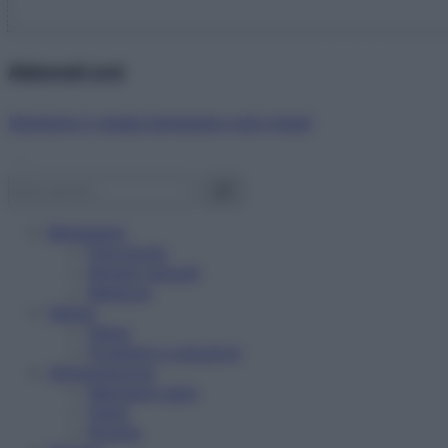
Abbonati ora!
Starbene ti regala benessere ogni mese!
Benessere
Psicologia
Rimedi naturali
Bellezza
Salute
News
Problemi e soluzioni
Alimentazione
Mangiare sano
Diete
Ricette