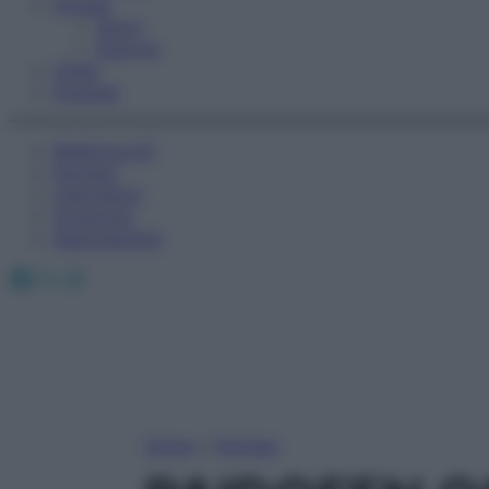
Fitness
Sport
Esercizi
Video
Podcast
Medicina AZ
Farmaci
Calcolatori
Oroscopo
Abbonamenti
Facebook
X
Instagram
Home
»
Farmaci