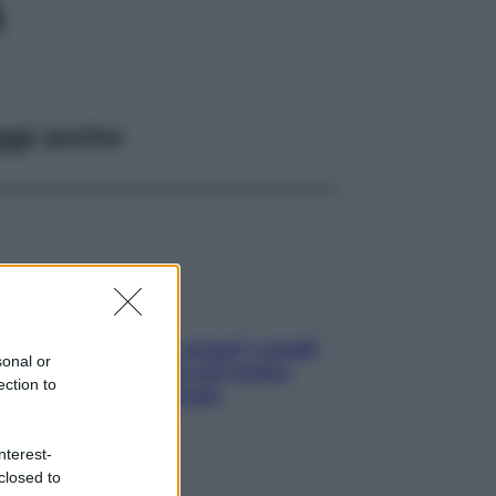
A
ggi anche
Non solo Maldive: scopri i coralli
sonal or
che si nascondono nel nostro
ection to
Mediterraneo (e come
proteggerli)
nterest-
closed to