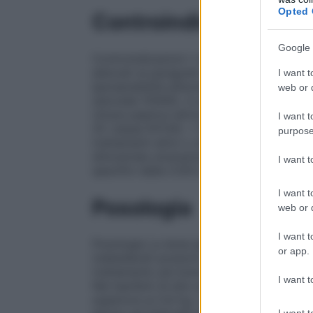
Opted 
Controindicazioni
Google 
Controindicazioni • Ipersensibilità al prin
elencati al paragrafo 6.1. • Bambini di età
I want t
Ipersensibilità all’acido acetilsalicilico o 
web or d
steroidei (FANS), in particolare quando l’i
Ulcera peptica attiva. • Grave insufficien
I want t
(IV classe NYHA). • Storia di emorragia g
purpose
trattamenti attivi o storia di emorragia / u
dimostrata ulcerazione o sanguinamento).
I want 
specifici della COX-2. • Gravidanza e all
I want t
Posologia
web or d
I want t
Posologia La dose giornaliera è strutturata
or app.
indesiderati possono essere minimizzati c
trattamento più breve possibile necessaria
I want t
Nei bambini di età compresa tra 3 e 6 mes
superiore ai 5,6 kg. La dose giornaliera 
I want t