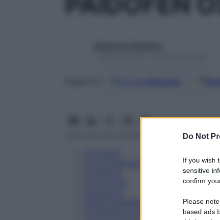
PAIDOFEN O
Redazione Starbene
1 Gennaio 2025 – Lettura 15 minuti
Google
Discover
Fon
Seguici su
Do Not Pr
Eccipienti
If you wish 
Controindicazioni
sensitive in
Posologia
confirm your
Avvertenze
Interazioni
Please note
Effetti Indesiderati
Gravidanza e Allattamento
based ads b