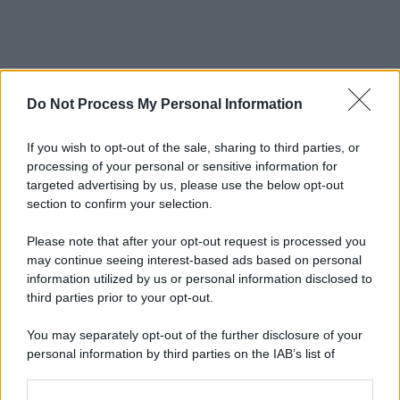
Do Not Process My Personal Information
If you wish to opt-out of the sale, sharing to third parties, or
processing of your personal or sensitive information for
targeted advertising by us, please use the below opt-out
section to confirm your selection.
Please note that after your opt-out request is processed you
may continue seeing interest-based ads based on personal
information utilized by us or personal information disclosed to
third parties prior to your opt-out.
You may separately opt-out of the further disclosure of your
personal information by third parties on the IAB’s list of
downstream participants.