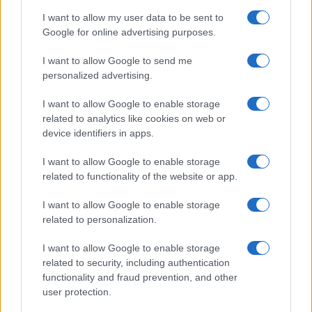
I want to allow my user data to be sent to
Google for online advertising purposes.
I want to allow Google to send me
personalized advertising.
I want to allow Google to enable storage
related to analytics like cookies on web or
device identifiers in apps.
I want to allow Google to enable storage
related to functionality of the website or app.
I want to allow Google to enable storage
related to personalization.
I want to allow Google to enable storage
related to security, including authentication
functionality and fraud prevention, and other
user protection.