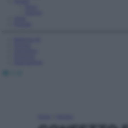
Fitness
Sport
Esercizi
Video
Podcast
Medicina AZ
Farmaci
Calcolatori
Oroscopo
Abbonamenti
Facebook
X
Instagram
Home
»
Farmaci