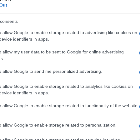
Out
consents
 qualsiasi degli eccipienti. I lassativi sono
o allow Google to enable storage related to advertising like cookies on
ddominale acuto o di origine sconosciuta, addome
evice identifiers in apps.
ione o stenosi intestinale, sanguinamento rettale di
atazione, appendicite, gastroenterite. Controindicato
o allow my user data to be sent to Google for online advertising
neralmente controindicato durante la gravidanza e
s.
te controindicato in età pediatrica (vedere p. 4.4.).
to allow Google to send me personalized advertising.
o allow Google to enable storage related to analytics like cookies on
evice identifiers in apps.
nni con stitichezza cronica devono essere trattati
 deve essere usato nei bambini di età uguale o
superiore ai 10 anni
: 1–2 compresse rivestite (5–10
o allow Google to enable storage related to functionality of the website
bini da 2 a 10 anni
: 1 compressa rivestita (5 mg) al
orretta è quella minima sufficiente a produrre una
liabile usare inizialmente le dosi minime previste.
o allow Google to enable storage related to personalization.
 poi aumentata, ma senza mai superare quella
 vanno deglutite intere e debbono preferibilmente
o allow Google to enable storage related to security, including