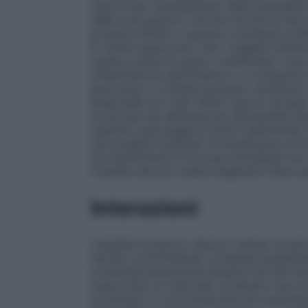
improvviso cambiamento delle precedenti a
delle evacuazioni) che duri da più di due 
produrre effetti o quando il paziente è af
E’ inoltre opportuno che i soggetti anzian
medico prima di usare il medicinale. L’uso 
infiammatorie dell’intestino o in presenz
pericoloso e richiede pertanto un’attenta
bisacodile son stati riferiti casi di verti
la sincope da defecazione (attribuibile a
risposta vasovagale ai dolori addominali ch
rari problemi ereditari di intolleranza al
da insufficienza di sucrasi–isomaltasi 
rivestite devono essere deglutite intere s
Interazioni
I lassativi possono ridurre il tempo di perm
farmaci somministrati contemporaneamente 
contemporaneamente lassativi ed altri fa
trascorrere un intervallo di almeno due or
di diuretici o corticosteroidi può aumentare