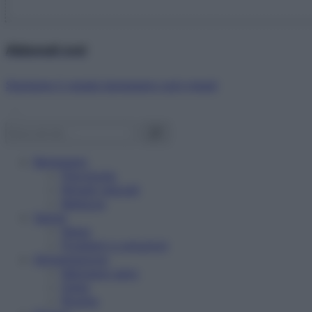
Abbonati ora!
Starbene ti regala benessere ogni mese!
Benessere
Psicologia
Rimedi naturali
Bellezza
Salute
News
Problemi e soluzioni
Alimentazione
Mangiare sano
Diete
Ricette