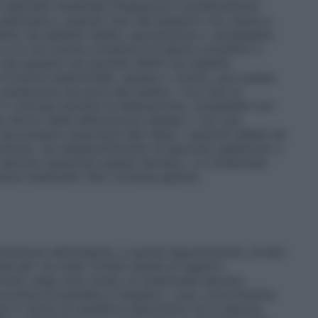
bitudini intestinali (frequenza e caratteristiche
settimane o quando l’uso del lassativo non riesce a
fetto da diabete mellito, ipertensione o cardiopatie.
i o in non buone condizioni di salute consultino il
dei lassativi nei pazienti affetti da malattie
a di dolore addominale, nausea o vomito, può essere
 valutazione da parte del medico. Con l’uso di
gini o sincope durante la defecazione, compatibili con
llo sforzo della defecazione stessa) o con una
e possono associarsi alla stipsi. I pazienti affetti da
 fruttosio, da malassorbimento di glucosio–galattosio o
non devono assumere questo farmaco. Le compresse
enza masticarle. Non contiene glutine.
anenza nell’intestino, e quindi l’assorbimento, di altri
per via orale. Evitare quindi di ingerire
rmaci; dopo aver preso un medicinale lasciare
e prima di prendere il lassativo. L’uso concomitante
 il rischio di squilibrio elettrolitico se si assume