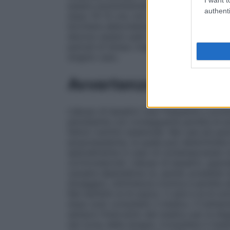
essere somministrate dopo il pasto serale,
authenti
dopo 10–12 ore, non disturbi il sonno. In
bicchiere abbondante). Una dieta ricca di li
devono essere usati il meno frequentement
periodi di tempo maggiori richiede la pr
singolo caso.
Avvertenze
L’abuso di lassativi (uso frequente o pro
persistente con conseguente perdita di acq
fattori nutritivi essenziali. Nei casi più g
ipopotassiemia, la quale può determinare
specialmente in caso di contemporaneo tra
corticosteroidi. L’abuso di lassativi, speci
causare dipendenza (e, quindi, possibile 
dosaggio), stitichezza cronica e perdita del
Nei bambini al di sopra i 2 anni e al di so
dopo aver consultato il medico. Il trattam
sempre l’intervento del medico per la diag
nel corso della terapia. Consultare il med