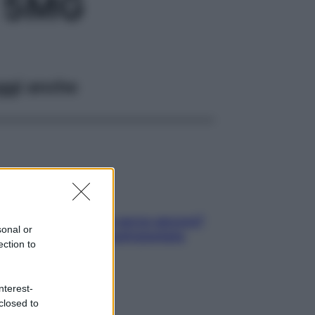
 5MG
ggi anche
Contare le calorie serve ancora?
sonal or
La risposta della nutrizionista
ection to
nterest-
closed to