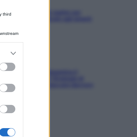
L’oroscopo food di Jupiter per
 third
l’estate 2026 dedicato agli amanti
del cibo
Downstream
er and store
to grant or
ed purposes
La trappola della dopamina ti
segue in spiaggia? Strategie di
digital detox per staccare davvero