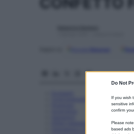
CONFETTO 
Redazione Starbene
1 Gennaio 2025 – Lettura 6 minuti
Google
Discover
Fon
Seguici su
Do Not Pr
Eccipienti
If you wish 
Controindicazioni
sensitive in
Posologia
confirm your
Avvertenze
Interazioni
Please note
Effetti Indesiderati
Gravidanza e Allattamento
based ads b