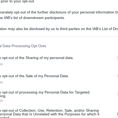
 prior to your opt-out.
rately opt-out of the further disclosure of your personal information by
he IAB’s list of downstream participants.
tion may also be disclosed by us to third parties on the IAB’s List of 
Descrizione tipo ricetta:
OTC – LIBERA
 that may further disclose it to other third parties.
VENDITA
 that this website/app uses one or more Google services and may gath
l Data Processing Opt Outs
Forma farmaceutica:
COMPRESSE
including but not limited to your visit or usage behaviour. You may click 
RIVESTITE
 to Google and its third-party tags to use your data for below specifi
o opt-out of the Sharing of my personal data.
ogle consent section.
In
o opt-out of the Sale of my Personal Data.
ezza occasionale.
In
to opt-out of processing my Personal Data for Targeted
ing.
In
a microcristallina, Talco, Amido, Titanio diossido,
erolo, Povidone, Sorbitolo, Copolimero dell’acido
o opt-out of Collection, Use, Retention, Sale, and/or Sharing
ersonal Data that Is Unrelated with the Purposes for which it
, Macrogol 6000, Sepifilm 002.
lected.