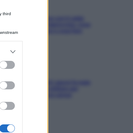
 third
Perché la pressione con il caldo
scende e sale all’improvviso: cosa
succede alle donne e cosa fare
Downstream
subito
er and store
to grant or
ed purposes
Doccia, lavarsi tutti i giorni fa male
alla pelle? I miti da sfatare per
proteggerla davvero senza
stressarla