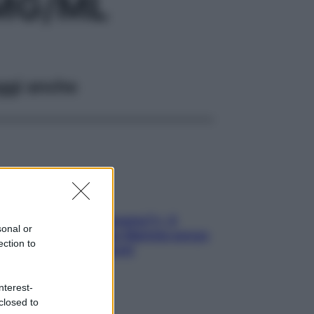
0MG/ML
ggi anche
«Oggi che se magnamo?»: 4
sonal or
ricette facili di Max Mariola senza
ection to
pesare gli ingredienti
nterest-
closed to