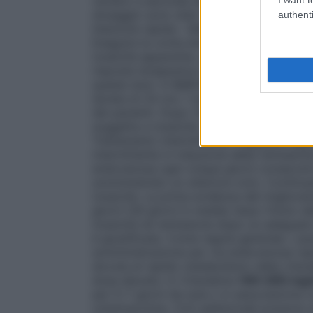
variano a seconda del regime utilizzato. a
dosaggio sono stati utilizzati per il tratt
authenti
Iniezione rapida –
2 mg/kg/die
è una dose
Eseguire la conta ematica tutti i giorni. S
tossicità apparente, aumentare a
4 mg/k
risposta terapeutica o di tossicità. Quasi 
queste dosi. ii)
0,5–1,0 mg/kg/die
possono
durata di 24 ore. I risultati ad un’ora dal
dei pazienti. Dopo 10 giorni la dose gior
soggetta a tossicità. Continuare fino a che 
Trattamento intermittente: I seguenti regim
intermittente in induzione della remissione
endovenosa ogni cinque giorni consecutiv
somministrato un ulteriore ciclo. Continua
tossicità. La prima evidenza del miglioram
giorni (28 giorni in media) dopo l’inizio d
tossicità né remissione dopo un adeguato 
è giustificata. Come regola generale, i pa
somministrazione per via endovenosa rapid
dovuta al rapido metabolismo della citara
dose elevata. ii) Citarabina
100–200 mg/
per 5–7 giorni da sola o in associazione c
un’antraciclina. Cicli addizionali possono 