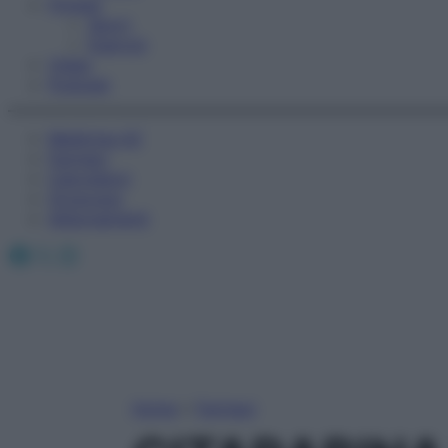
Fitness
Sport
Esercizi
Video
Podcast
Medicina AZ
Farmaci
Calcolatori
Oroscopo
Abbonamenti
Facebook
X
Instagram
Home
»
Farmaci