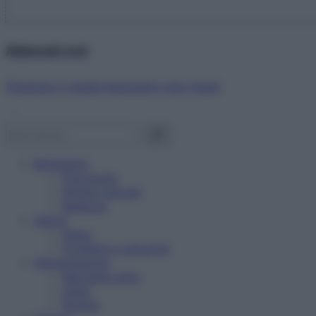
Abbonati ora!
Starbene ti regala benessere ogni mese!
Benessere
Psicologia
Rimedi naturali
Bellezza
Salute
News
Problemi e soluzioni
Alimentazione
Mangiare sano
Diete
Ricette