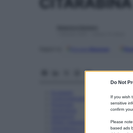
CITARABINA
Redazione Starbene
1 Gennaio 2025 – Lettura 15 minuti
Google
Discover
Fon
Seguici su
Do Not Pr
Eccipienti
If you wish 
Controindicazioni
sensitive in
Posologia
confirm your
Avvertenze
Interazioni
Please note
Effetti Indesiderati
Gravidanza e Allattamento
based ads b