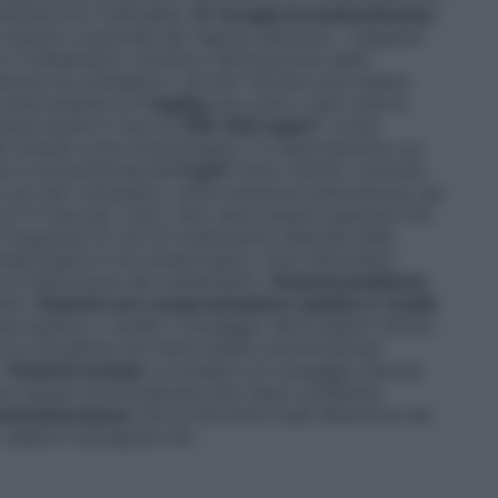
ssicità non tollerabile.
2) Terapia di mantenimento:
ariano a seconda del regime utilizzato. I seguenti
r il trattamento continuo nell’induzione della
ndotta da citarabina o da altri farmaci può essere
 sottocutanea di
1 mg/kg
una volta o due volte la
trata anche in dosi di
100–200 mg/m²
, come
alli mensili come monoterapia o in associazione con
na è somministrata
2–3 g/m²
sotto stretto controllo
con altri citostatici, come infusione endovenosa, per
 di 12 dosi per ciclo). Non deve essere superata una
a frequenza di cicli di trattamento dipende dalla
 ematologica e non ematologica. Fare riferimento
i di interruzione del trattamento.
Pazienti pediatrici:
bini.
Pazienti con compromissione epatica e renale:
e epatica o renale: il dosaggio deve essere ridotto.
di la citarabina non deve essere somministrata
.
Pazienti anziani:
La terapia con dosaggio elevato
deve essere somministrata solo dopo un’attenta
mministrazione:
Per le istruzioni sulla diluizione del
vedere il paragrafo 6.6.