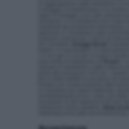
al raggiungimento della remissione o di to
Il dosaggio di mantenimento e lo schema v
regimi di dosaggio sono stati utilizzati pe
remissione. i) La remissione che è stata i
mantenuta da un’iniezione endovenosa o
settimana. ii) Citarabina è stata somminis
infusione continua per 5 giorni ad interv
altri citostatici.
Dosaggi elevati:
Citarabi
medico, in monoterapia o in associazione 
1–3 ore ogni 12 ore per 2–6 giorni (totale
dose totale di trattamento di
36 g/m²
. L
risposta al trattamento e dalla tossicità
anche alle precauzioni (4.4) per i requisit
Non è stata stabilita la sicurezza nei bam
Pazienti con compromissione della funzion
La citarabina può essere dializzata. Quin
immediatamente prima o dopo una dialisi
nei pazienti di età superiore ai 60 anni 
valutazione rischio beneficio.
Modo di so
medicinale prima della somministrazione, 
Avvertenze