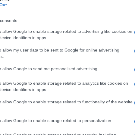
Out
alsiasi degli eccipienti di citarabina inettabile. –
eziologia non maligna (ad esempio aplasia del
consents
ritenga che tale trattamento non offra l’alternativa
lopatie degenerative e tossiche, soprattutto dopo
o allow Google to enable storage related to advertising like cookies on
radiazioni ionizzanti
evice identifiers in apps.
o allow my user data to be sent to Google for online advertising
s.
iezione sottocutanea. L’iniezione sottocutanea è
to allow Google to send me personalized advertising.
raccomandata quando viene utilizzata nel
00 mg/ml non deve essere somministrata per via
o allow Google to enable storage related to analytics like cookies on
 deve essere iniziato da o deve svolgersi con la
evice identifiers in apps.
perienza nel trattamento con farmaci citostatici.
 generali, poiché la leucemia acuta è quasi
o allow Google to enable storage related to functionality of the website
di farmaci citostatici. Raccomandazioni sul dosaggio
eo (mg/kg) o in accordo all’area di superficie
sul dosaggio possono essere convertite da quelle
o allow Google to enable storage related to personalization.
tive alla superficie mediante nomogrammi.
1.
di induzione della terapia e lo schema di trattamento
o allow Google to enable storage related to security, including