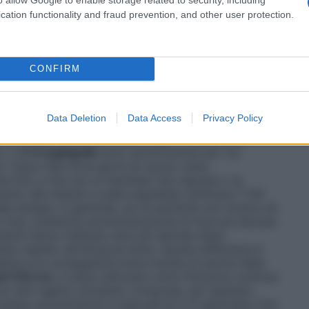
) Trattamento continuo: I seguenti regimi di
amento continuo nell’induzione della remissione. i)
cation functionality and fraud prevention, and other user protection.
 iniziale ragionevole. Somministrare per 10 giorni.
e non si rileva alcun effetto antileucemico e non c’è
g/die
e mantenere fino a che non c’è evidenza di
tutti i pazienti possono manifestare tossicità con
CONFIRM
 essere somministrati in una infusione fino alla
l’infusione sono stati soddisfacenti nella maggior parte
naliera iniziale può essere aumentata a
2 mg/kg/die
Data Deletion
Data Access
Privacy Policy
si verifica la tossicità o fino la remissione. b)
i di dose sono stati utilizzati per il trattamento
. i)
3–5 mg/kg/die
sono somministrati per via
i. Dopo due–nove giorni di riposo viene
re fino a che non si manifesti una risposta o la
ento del midollo è stata segnalata verificarsi 7–64
ella terapia. In generale, se un paziente non mostra né
trial, un’attenta somministrazione di dosi più elevate
zienti hanno tollerato dosi più elevate dopo
a rispetto all’infusione lenta. Questa differenza è
bina e la conseguente breve durata di azione della
m²/24 ore
, è stata utilizzata come infusione continua
on altri agenti citostatici compresa, per esempio,
essere somministrati a intervalli di 2–4 settimane, fino