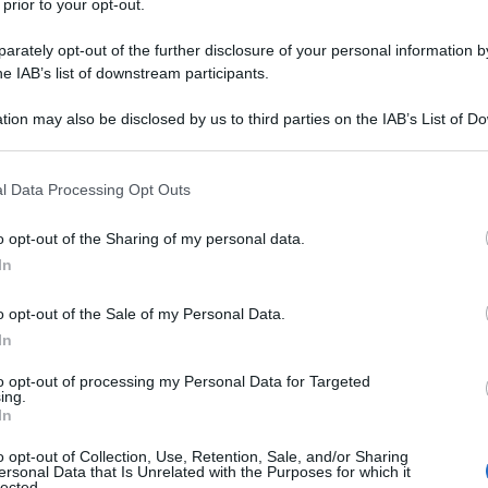
 prior to your opt-out.
rately opt-out of the further disclosure of your personal information by
he IAB’s list of downstream participants.
tion may also be disclosed by us to third parties on the IAB’s List of 
Descrizione tipo ricetta:
OSP – USO
 that may further disclose it to other third parties.
OSPEDALIERO
 that this website/app uses one or more Google services and may gath
l Data Processing Opt Outs
Forma farmaceutica:
PREPARAZIONE
including but not limited to your visit or usage behaviour. You may click 
INIETTABILE
 to Google and its third-party tags to use your data for below specifi
o opt-out of the Sharing of my personal data.
ogle consent section.
cemia mieloide acuta nell’adulto e per altre leucemie
In
o opt-out of the Sale of my Personal Data.
In
to opt-out of processing my Personal Data for Targeted
ing.
o idrossido (per regolare il pH) Acqua per
In
o opt-out of Collection, Use, Retention, Sale, and/or Sharing
ersonal Data that Is Unrelated with the Purposes for which it
lected.