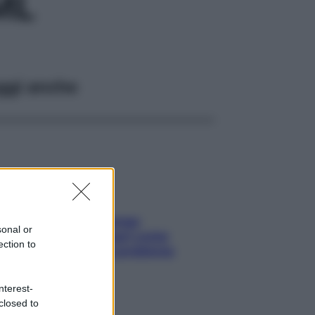
ML
ggi anche
Capelli spezzati lungo
sonal or
l’attaccatura? Scopri come
ection to
risolvere l’annoso problema
nterest-
closed to