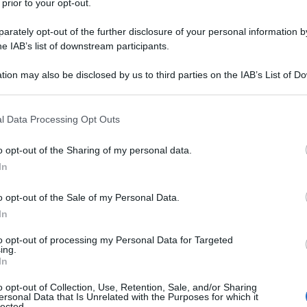
 prior to your opt-out.
rately opt-out of the further disclosure of your personal information by
he IAB’s list of downstream participants.
tion may also be disclosed by us to third parties on the IAB’s List of 
Descrizione tipo ricetta:
OSP – USO
 that may further disclose it to other third parties.
OSPEDALIERO
 that this website/app uses one or more Google services and may gath
l Data Processing Opt Outs
Forma farmaceutica:
SOLUZIONE
including but not limited to your visit or usage behaviour. You may click 
INIETTABILE
 to Google and its third-party tags to use your data for below specifi
o opt-out of the Sharing of my personal data.
ogle consent section.
e la remissione nella leucemia acuta mieloide
In
nte indicata nel trattamento delle altre forme
o opt-out of the Sale of my Personal Data.
In
to opt-out of processing my Personal Data for Targeted
ing.
In
contenenti 20 mg/1 mL di citarabina) – NaOH e/o HCl
oni iniettabili q.b.
o opt-out of Collection, Use, Retention, Sale, and/or Sharing
ersonal Data that Is Unrelated with the Purposes for which it
lected.