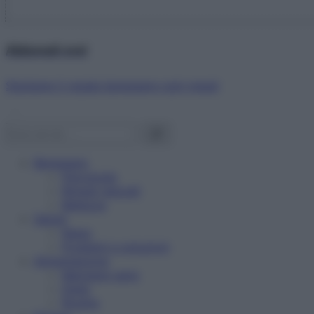
Abbonati ora!
Starbene ti regala benessere ogni mese!
Benessere
Psicologia
Rimedi naturali
Bellezza
Salute
News
Problemi e soluzioni
Alimentazione
Mangiare sano
Diete
Ricette