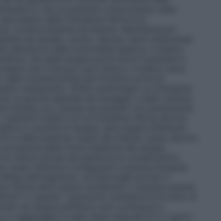
mantenere in vita un paziente compromesso dalla
to secondario della Citarabina Hikma è la
nia, trombocitopenia ed anemia. Manifestazioni
ntate da nausea, vomito, diarrea, dolori addominali
li alterazioni della funzionalità epatica. Il medico
eficio che dalla terapia potrà trarre il paziente in
ndarie che il farmaco può indurre. Il medico deve
 delle Caratteristiche del Prodotto prima di
uesto trattamento. Effetti ematologici La Citarabina
rice; la gravità dipende dal dosaggio e dallo schema
re iniziata con cautela nei pazienti con preesistente
 I pazienti trattati con la Citarabina Hikma devono
edica e, durante la terapia, deve essere effettuato
nchi e delle piastrine. Esami del midollo osseo devono
 scomparsa delle forme blastiche dal sangue
e le misure idonee alla gestione di complicazioni,
llo osseo (infezioni conseguenti a granulocitopenia
i difesa dell’organismo, ed emorragie dovute a
bina Hikma deve essere modificata o sospesa quando
00/mm³ o quando i granulociti scendono al di sotto di
rmati nel sangue periferico può continuare a
e raggiungere il nadir dopo intervalli di 5-7 giorni