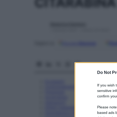
CITARABINA
Redazione Starbene
1 Gennaio 2025 – Lettura 22 minuti
Google
Discover
Fon
Seguici su
Do Not Pr
Eccipienti
If you wish 
Controindicazioni
sensitive in
Posologia
confirm your
Avvertenze
Interazioni
Please note
Effetti Indesiderati
Gravidanza e Allattamento
based ads b