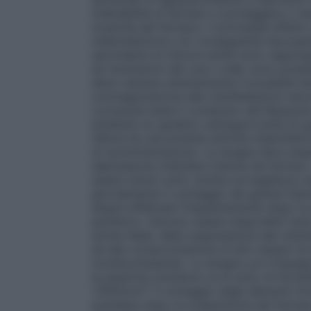
tollerabilità al farmaco e proteggere o 
tossicità del farmaco. Il principale effet
mieloinibizione con conseguente leucope
secondarie di minore entità sono rapprese
ed ulcerazioni del cavo orale; sono possibi
deve valutare attentamente il possibile ben
contrapposizione alle manifestazioni seco
conoscere bene il contenuto del Riassunto
emettere un giudizio sull’opportunità di q
Hikma ha una potente attività mieloinibit
di somministrazione. La terapia deve esse
depressione midollare indotta da farmaci.
essere tenuti sotto stretta sorveglianza m
giornalmente il conteggio dei globuli bia
essere effettuati frequentemente dopo la
periferico. Devono essere disponibili tutt
anche fatali, della soppressione del mido
ed alla compromissione di altri sistemi d
trombocitopenia). La terapia con Citara
le piastrine scendono al di sotto di 50.0
1.000/mm³. Il conteggio degli elementi fo
scendere dopo la sospensione del farmaco 