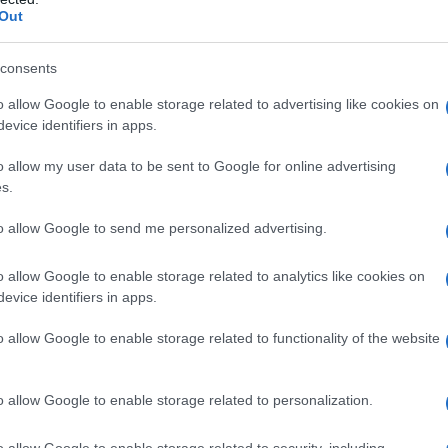
Out
 qualsiasi degli eccipienti elencati al paragrafo 6.1.
consents
eziologia non maligna (ad esempio aplasia del
idollare indotta da farmaci) a meno che tale terapia
o allow Google to enable storage related to advertising like cookies on
rapeutica per il paziente. Encefalopatie degenerative e
evice identifiers in apps.
exato o il trattamento con radiazioni ionizzanti. Da
unta.
o allow my user data to be sent to Google for online advertising
s.
to allow Google to send me personalized advertising.
 orale. Lo schema ed il modo della somministrazione
o allow Google to enable storage related to analytics like cookies on
utico che verrà adottato. La Citarabina Hikma può
evice identifiers in apps.
enosa rapida o per infusione venosa lenta, per
ale (utilizzando solo la concentrazione da 20 mg/1
o allow Google to enable storage related to functionality of the website
abina Hikma 100mg/mL soluzione iniettabile non va
nto moderatamente ipertonica (Consultare il paragrafo
ma 100 mg/ml soluzione iniettabile: Prima dell’uso: Se
o allow Google to enable storage related to personalization.
 dell’esposizione a basse temperature, i flaconcini di
no essere riscaldati a 55°C per 30 minuti con una
o allow Google to enable storage related to security, including