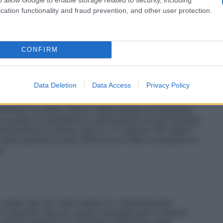
iati raffreddare a temperatura ambiente. La
a per preparazioni iniettabili sterile, in Glucosio o
cation functionality and fraud prevention, and other user protection.
rontate per l’uso in maniera asettica devono essere
, possono essere conservate 24 ore tra 2°C e 8°C,
no verificate tromboflebiti al sito dell’infusione
e infiammazione al sito dell’iniezione sottocutanea. I
CONFIRM
ivamente superiori quando il farmaco viene
a rapida rispetto all’infusione lenta. Infatti in tale
 del farmaco con riduzione del tempo di esposizione
Data Deletion
Data Access
Privacy Policy
. Le cellule normali e neoplastiche sembrano
arallelo a questi diversi modi di somministrazione
ferenza sul piano clinico. Nella terapia di induzione
e usuale di citarabina in associazione ad altri farmaci
e endovenosa continua (giorni 1-7) oppure 100 mg/m²
o nella leucemia acuta linfocitica si deve consultare la
i.
usata solo da clinici esperti in chemioterapia
ne i pazienti devono essere ospedalizzati in reparti
tali da garantire un controllo sufficiente della