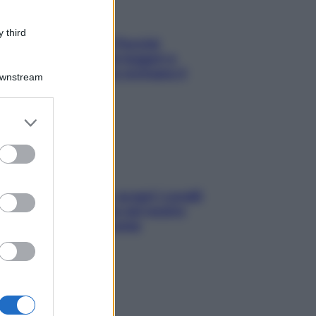
 third
Fame dopo cena? Perché
succede e 6 snack leggeri e
appetitosi che non rovinano il
Downstream
sonno
er and store
to grant or
ed purposes
Non solo Maldive: scopri i coralli
che si nascondono nel nostro
Mediterraneo (e come
proteggerli)