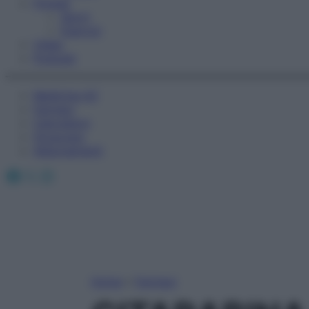
Fitness
Sport
Esercizi
Video
Podcast
Medicina AZ
Farmaci
Calcolatori
Oroscopo
Abbonamenti
Facebook
X
Instagram
Home
»
Farmaci