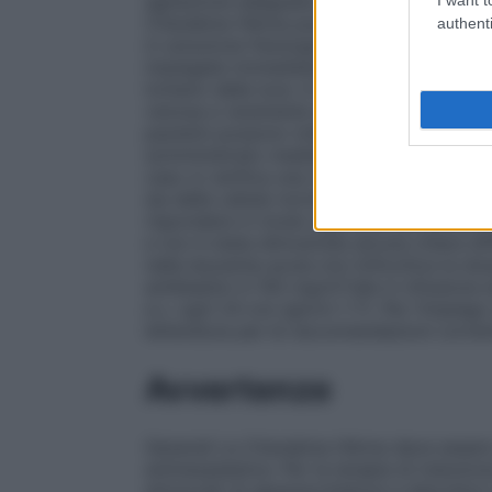
agitazione adeguata e devono essere lasc
Citarabina Hikma può essere diluita in acqu
authenti
in soluzione fisiologica. Le Infusioni app
impiegate immediatamente, in alternativa
lontano dalla luce. In alcuni pazienti si so
venosa e raramente si è verificato dolore 
pazienti possono tollerare dosi compless
somministrato mediante iniezione endovenos
caso si verifica una rapida inattivazione
sia delle cellule normali che neoplastiche
rispondere in modo approssimativamente p
e non è stata dimostrata alcuna chiara dif
nella leucemia acuta non linfocitica la dos
antiblastici è 100 mg/m²/die in infusion
e.v. ogni 24 ore (giorni 1-7). Per l’impieg
letteratura per le raccomandazioni corrent
Avvertenze
Generali La Citarabina Hikma deve essere 
antineoplastica. Per la terapia di induzio
attrezzati di apparecchiature e laboratori 