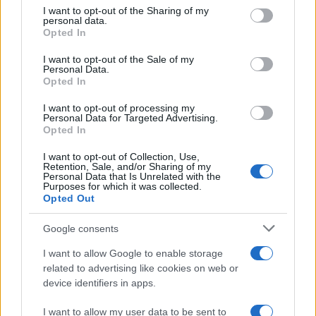
on the IAB’s List of Downstream Participants that may further
I want to opt-out of the Sharing of my
disclose it to other third parties.
personal data.
Opted In
Please note that this website/app uses one or more Google
services and may gather and store information including but
I want to opt-out of the Sale of my
Personal Data.
not limited to your visit or usage behaviour. You may click to
Opted In
grant or deny consent to Google and its third-party tags to
use your data for below specified purposes in below Google
I want to opt-out of processing my
consent section.
Personal Data for Targeted Advertising.
Opted In
I want to opt-out of Collection, Use,
Retention, Sale, and/or Sharing of my
Personal Data that Is Unrelated with the
Purposes for which it was collected.
Opted Out
Google consents
I want to allow Google to enable storage
related to advertising like cookies on web or
device identifiers in apps.
I want to allow my user data to be sent to