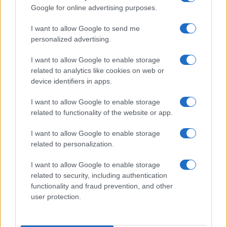
Google for online advertising purposes.
I want to allow Google to send me
personalized advertising.
I want to allow Google to enable storage
related to analytics like cookies on web or
device identifiers in apps.
I want to allow Google to enable storage
related to functionality of the website or app.
I want to allow Google to enable storage
related to personalization.
I want to allow Google to enable storage
related to security, including authentication
functionality and fraud prevention, and other
user protection.