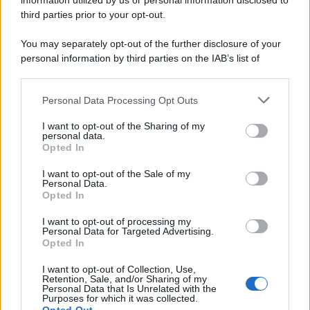
information utilized by us or personal information disclosed to
third parties prior to your opt-out.
You may separately opt-out of the further disclosure of your
personal information by third parties on the IAB’s list of
downstream participants.
Personal Data Processing Opt Outs
This information may also be disclosed by us to third parties
on the IAB’s List of Downstream Participants that may further
I want to opt-out of the Sharing of my
disclose it to other third parties.
personal data.
Opted In
Please note that this website/app uses one or more Google
services and may gather and store information including but
I want to opt-out of the Sale of my
Personal Data.
not limited to your visit or usage behaviour. You may click to
Opted In
grant or deny consent to Google and its third-party tags to
use your data for below specified purposes in below Google
I want to opt-out of processing my
consent section.
Personal Data for Targeted Advertising.
Opted In
I want to opt-out of Collection, Use,
Retention, Sale, and/or Sharing of my
Personal Data that Is Unrelated with the
Purposes for which it was collected.