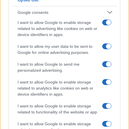
Opted Out
Google consents
I want to allow Google to enable storage
related to advertising like cookies on web or
device identifiers in apps.
I want to allow my user data to be sent to
Google for online advertising purposes.
I want to allow Google to send me
personalized advertising.
I want to allow Google to enable storage
related to analytics like cookies on web or
device identifiers in apps.
I want to allow Google to enable storage
related to functionality of the website or app.
I want to allow Google to enable storage