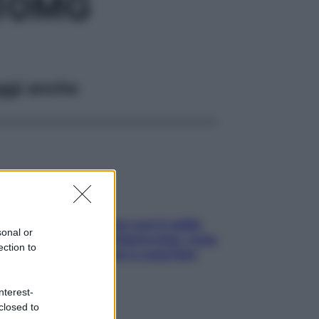
 10MG
ggi anche
Perché la pressione con il caldo
sonal or
scende e sale all’improvviso: cosa
ection to
succede alle donne e cosa fare
subito
nterest-
closed to