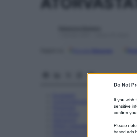
ATORVASTA
Redazione Starbene
1 Gennaio 2025 – Lettura 25 minuti
Google
Discover
Fon
Seguici su
Do Not Pr
Eccipienti
If you wish 
Controindicazioni
sensitive in
Posologia
confirm your
Avvertenze
Interazioni
Please note
Effetti Indesiderati
Gravidanza e Allattamento
based ads b