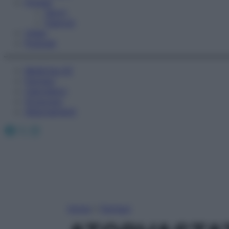
Fitness
Sport
Esercizi
Video
Podcast
Medicina AZ
Farmaci
Calcolatori
Oroscopo
Abbonamenti
Facebook
X
Instagram
Home
»
Farmaci