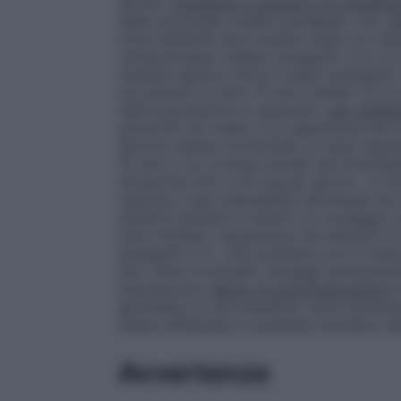
elevati.
Dosaggio in pazienti con insuffici
della posologia (vedere paragrafo 4.4).
P
L’atorvastatina deve essere usata con att
compromessa (vedere paragrafo 4.4 e 5.2).
malattia epatica attiva (vedere paragrafo
nei pazienti di oltre 70 anni trattati con
nella popolazione in generale.
Uso pediat
prescritto da medici con esperienza nel tr
devono essere ricontrollati su base regolar
10 anni in su, la dose iniziale raccomanda
titolazione fino a 20 mg per giorno. La 
risposta e alla tollerabilità individuale ne
pazienti pediatrici trattati con dosaggio
sono limitate. L’esperienza nei bambini di
paragrafo 5.1). L’atorvastatina non è indic
anni. Altre forme/altri dosaggi farmaceuti
popolazione.
Modo di somministrazione
A
giornaliera di atorvastatina viene sommin
essere effettuata in qualsiasi momento de
Avvertenze