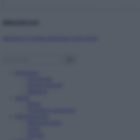
Abbonati ora!
Starbene ti regala benessere ogni mese!
Benessere
Psicologia
Rimedi naturali
Bellezza
Salute
News
Problemi e soluzioni
Alimentazione
Mangiare sano
Diete
Ricette