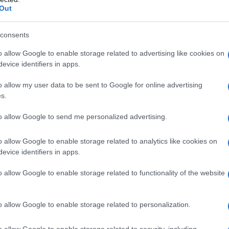
alattia cardiovascolare
Prevenzione degli eventi
Out
o rischio di un primo evento cardiovascolare (vedere
i altri fattori di rischio.
consents
o allow Google to enable storage related to advertising like cookies on
evice identifiers in apps.
ristallina Sodio carbonato anidro Maltosio
o allow my user data to be sent to Google for online advertising
ato
Film di rivestimento
Ipromellosa (E464)
5) Polisorbato 80 Titanio diossido (E171)
s.
to allow Google to send me personalized advertising.
o allow Google to enable storage related to analytics like cookies on
guenti casi: • Ipersensibilità al principio attivo o
evice identifiers in apps.
inale. • Malattia epatica in fase attiva o con
aminasi, oltre 3 volte il limite normale superiore. •
o allow Google to enable storage related to functionality of the website
 età fertile che non usano appropriate misure
o allow Google to enable storage related to personalization.
o allow Google to enable storage related to security, including