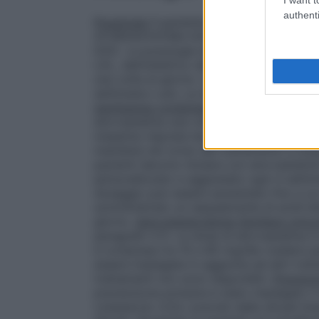
authenti
Posologia
Il paziente deve essere posto a
ATORVASTATINA DOC e deve continuare l
DOC. La posologia deve essere personalizz
LDL, dell’obiettivo della terapia e della r
una volta al giorno. Aggiustamenti della p
settimane o più. La dose massima è 80 mg
iperlipemia combinata (mista)
La maggior
atorvastatina una volta al giorno. Entro d
massima risposta terapeutica è raggiunta 
mantiene nel corso del trattamento a lun
pazienti devono iniziare con atorvastatin
personalizzato e aggiustato ogni 4 settim
dosaggio può essere aumentato fino a un
somministrato un sequestrante di acidi bil
giorno.
Ipercolesterolemia familiare omoz
paragrafo 5.1). La dose di atorvastatina 
è compresa tra 10 e 80 mg/die (vedere para
essere impiegata in aggiunta ad altri tratt
trattamenti non sono disponibili.
Prevenzi
prevenzione primaria è stato impiegato il d
colesterolo (LDL) previsti dalle attuali l