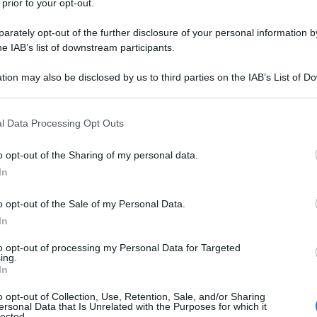
 prior to your opt-out.
rately opt-out of the further disclosure of your personal information by
he IAB’s list of downstream participants.
O
tion may also be disclosed by us to third parties on the IAB’s List of 
Descrizione tipo ricetta:
RR – RIPETIBILE
 that may further disclose it to other third parties.
10V IN 6MESI
 that this website/app uses one or more Google services and may gath
l Data Processing Opt Outs
Forma farmaceutica:
COMPRESSE
including but not limited to your visit or usage behaviour. You may click 
RIVESTITE
 to Google and its third-party tags to use your data for below specifi
o opt-out of the Sharing of my personal data.
ogle consent section.
In
Presenza Lattosio:
No
o opt-out of the Sale of my Personal Data.
in aggiunta alla dieta per ridurre i livelli elevati di
proteina B e trigliceridi nei pazienti adulti,
In
anni affetti da ipercolesterolemia primaria inclusa
rozigote) o iperlipemia mista (corrispondente ai Tipi
to opt-out of processing my Personal Data for Targeted
ing.
son) quando la risposta alla dieta e ad altre misure non
In
 è anche indicata per ridurre il colesterolo totale
con ipercolesterolemia familiare omozigote in
o opt-out of Collection, Use, Retention, Sale, and/or Sharing
nti (ad esempio, LDL aferesi) o se tali trattamenti
ersonal Data that Is Unrelated with the Purposes for which it
lected.