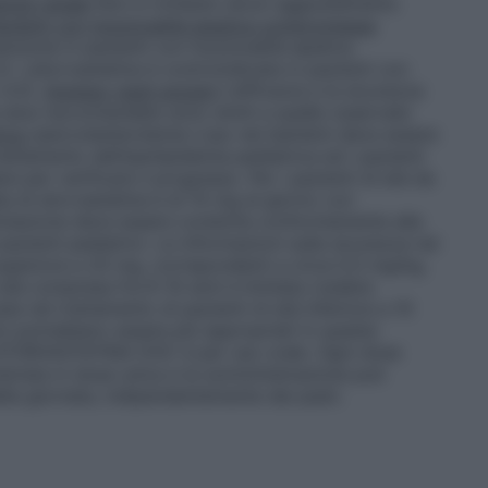
enza renale
Non è richiesto alcun aggiustamento
azienti con funzionalità epatica compromessa
enzione in pazienti con funzionalità epatica
 L’atorvastatina è controindicata in pazienti con
 4.3).
Impiego negli anziani
L’efficacia e la sicurezza
 le dosi raccomandate sono simili a quelle osservate
rico
Ipercolesterolemia
L’uso nei bambini deve essere
attamento dell’iperlipidemia pediatrica ed i pazienti
e per verificare il progresso. Per i pazienti di età da
ta di atorvastatina è di 10 mg al giorno con
titolazione deve essere condotta conformemente alla
i pazienti pediatrici. Le informazioni sulla sicurezza nei
 superiore a 20 mg, corrispondenti a circa 0,5 mg/kg,
 età compresa fra 6–10 anni è limitata (vedere
ata nel trattamento di pazienti di età inferiore a 10
ci potrebbero essere più appropriati in questa
TORVASTATINA DOC è per uso orale. Ogni dose
istrata in dose unica e la somministrazione può
lla giornata, indipendentemente dai pasti.