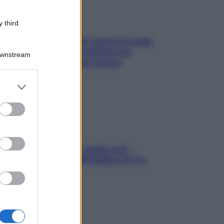
 third
Doccia, lavarsi tutti i giorni fa male
alla pelle? I miti da sfatare per
Downstream
proteggerla davvero senza
stressarla
er and store
to grant or
ed purposes
Aria condizionata: usala così,
senza rischiare raffreddore & Co.