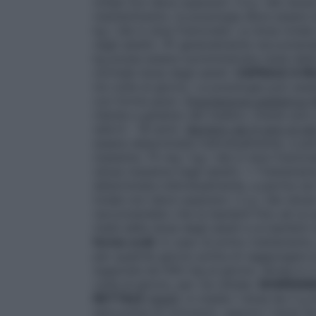
totale non deve superare i 4 g / die (dos
mantenimento: la posologia deve essere d
kg / die in dosi frazionate. La dose tota
negli adulti). Ã? generalmente raccomand
kg possa essere somministrata metà della 
normale dose degli adulti.
CAPSULE A RI
tre volte al giorno. La posologia può ess
con forme gravi.
Popolazione pediatrica
ridotte a giudizio del medico. Esiste solo
(età 6 – 18 anni).
Bambini dai 6 anni di et
essere determinata individualmente, a par
massima: 75 mg / kg / die in dosi fraziona
(dose massima negli adulti). • Trattamen
determinata individualmente, a partire da
totale non deve superare i 2 g / die (dos
raccomandato che ai bambini fino ad un 
metà della dose degli adulti e ai bambini 
forme orali
: in caso di primo trattament
per qualche giorno prima di raggiungere
supposte da 500 mg al giorno, divise in 
volta al giorno, per via rettale.
SOSPENSI
RETTALE
Adulti
: in media 1 dose da 2 g d
sera prima di coricarsi), oppure 1 dose da