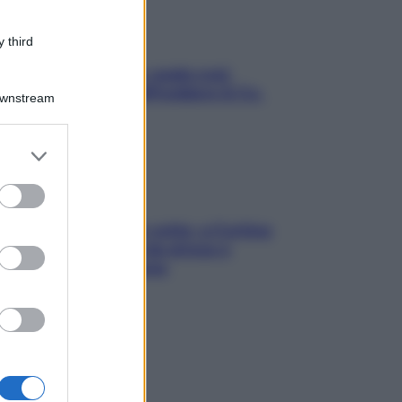
 third
Aria condizionata: usala così,
senza rischiare raffreddore & Co.
Downstream
er and store
to grant or
ed purposes
Mindfulness tra le vette: a Cortina
due giorni lontani da stress e
ansia da smartphone