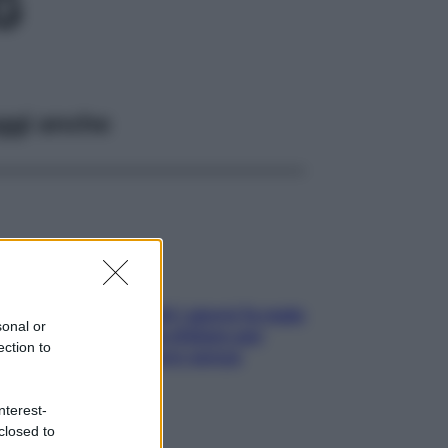
G
ggi anche
Doccia, lavarsi tutti i giorni fa male
sonal or
alla pelle? I miti da sfatare per
ection to
proteggerla davvero senza
stressarla
nterest-
closed to