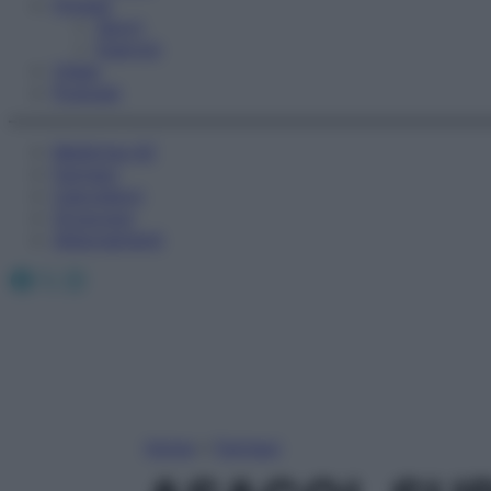
Fitness
Sport
Esercizi
Video
Podcast
Medicina AZ
Farmaci
Calcolatori
Oroscopo
Abbonamenti
Facebook
X
Instagram
Home
»
Farmaci