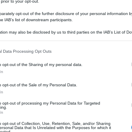
 prior to your opt-out.
rately opt-out of the further disclosure of your personal information by
he IAB’s list of downstream participants.
tion may also be disclosed by us to third parties on the IAB’s List of 
Descrizione tipo ricetta:
RR – RIPETIBILE
 that may further disclose it to other third parties.
10V IN 6MESI
 that this website/app uses one or more Google services and may gath
l Data Processing Opt Outs
Forma farmaceutica:
SUPPOSTE
including but not limited to your visit or usage behaviour. You may click 
 to Google and its third-party tags to use your data for below specifi
o opt-out of the Sharing of my personal data.
ogle consent section.
In
 rilascio modificato
Colite ulcerosa, Morbo di Crohn
o opt-out of the Sale of my Personal Data.
le non classificabile (IBDU).
•
supposte
Colite
ale.
•
sospensione rettale e granulato per
In
a localizzazione a livello retto-sigmoideo.
•
schiuma
i distali dell’intestino, dal colon trasverso sino al
to opt-out of processing my Personal Data for Targeted
ing.
icato sia nel trattamento delle fasi attive della
In
ive. Nella fase attiva di grado severo é consigliabile
o.
o opt-out of Collection, Use, Retention, Sale, and/or Sharing
ersonal Data that Is Unrelated with the Purposes for which it
lected.