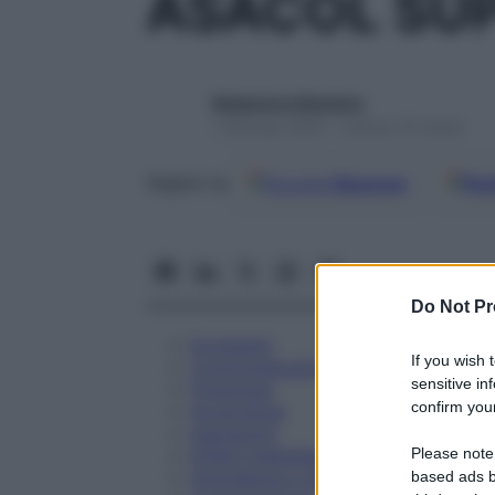
ASACOL SUP
Redazione Starbene
1 Gennaio 2025 – Lettura 15 minuti
Google
Discover
Fon
Seguici su
Do Not Pr
Eccipienti
If you wish 
Controindicazioni
sensitive in
Posologia
confirm your
Avvertenze
Interazioni
Please note
Effetti Indesiderati
Gravidanza e Allattamento
based ads b