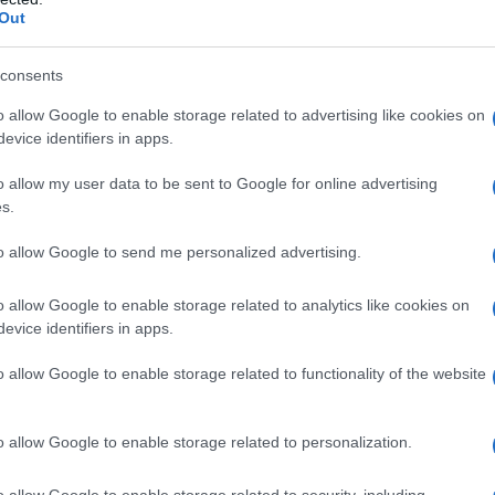
Out
tolo, Povidone K30, Povidone K90, Sodio amido-
consents
, Silice colloidale anidra, Copolimero tipo B
o allow Google to enable storage related to advertising like cookies on
o ossido rosso (E 172), Ferro ossido giallo (E 172),
evice identifiers in apps.
ODIFICATO
ldrossipropilcellulosa, Copolimero
etile metacrilato copolimero 1:2), Trietilcitrato,
o allow my user data to be sent to Google for online advertising
erro ossido rosso (E 172), Ferro ossido giallo (E 172),
sintetici solidi (con lecitina vegetale).
s.
e, Povidone, Metilcellulosa, Sodio benzoato, Potassio
ANULATO PER SOSPENSIONE RETTALE
Povidone,
to allow Google to send me personalized advertising.
RETTALE (Confezione monodose)
Gomma
earato, Sodio edetato, Potassio metabisolfito,
o allow Google to enable storage related to analytics like cookies on
o, Isobutano, n-Butano.
SCHIUMA RETTALE
evice identifiers in apps.
o, Gliceridi caprilico/caprico ossietilenati,
citrico monoidrato, Sodio idrossido, Ascorbile
o allow Google to enable storage related to functionality of the website
drossibenzoato, Propile paraidrossibenzoato, Acqua
o allow Google to enable storage related to personalization.
o allow Google to enable storage related to security, including