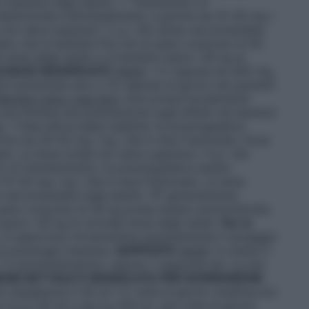
e massima negli adulti). • Trattamento di
eterminata individualmente, a partire da 15-30 mg /
le non deve superare i 2 g / die (dose raccomandata
ato che ai bambini fino ad un peso corporeo di 40
dose degli adulti e ai bambini sopra i 40 kg la
LASCIO MODIFICATO
Adulti
: 1-2 capsule da 400 mg,
ere aumentata sino a 10 capsule al giorno nei pazienti
Bambini oltre i due anni
: dosi proporzionalmente
 una limitata documentazione sugli effetti nei bambini
à
: • Fase attiva della malattia: la posologiadeve
tire da 30-50 mg / kg / die in dosi frazionate. Dose
te. La dose totale non deve superare i 4 g / die
to di mantenimento: la posologiadeve essere
 15-30 mg / kg / die in dosi frazionate. La dose
e raccomandata negli adulti). Ã? generalmente
peso corporeo di 40 kg possa essere somministrata
sopra i 40 kg la normale dose degli adulti.
Per le
o, è opportuno incrementare gradualmente il dosaggio
 la posologia massima.
SUPPOSTE
Adulti
: in media 3
2-3 somministrazioni, oppure 1 supposta da 1 g una
ONE RETTALE E GRANULATO PER SOSPENSIONE
i mesalazina in 50 ml 1-2 volte al giorno (mattina e/o
 4 g in 50 ml o da 4 g 100 ml, una volta ai giorno