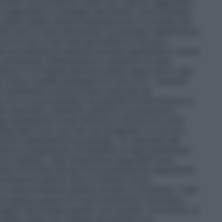
lizzando una soluzione orale) per 2 giorni, aggiustato
o a raggiungere il dosaggio giornaliero raccomandato
essere quella minima necessaria per il controllo dei
ane. Non è stato dimostrato un aumento dell’efficacia
a di 10 mg, e una dose giornaliera di 30 mg è
 più elevata di reazioni avverse significative, inclusi
i, sonnolenza, affaticamento e aumento di peso
periori a 10 mg/die devono essere usate solo in casi
linico (vedere paragrafi 4.4, 4.8 e 5.1). I pazienti
i manifestare eventi avversi associati ad
olo non è raccomandato nei pazienti di età inferiore a
lità associata a disturbo autistico:
la sicurezza e
egli adolescenti di età inferiore a 18 anni non sono
disponibili sono riportati nel paragrafo 5.1, ma non
ione riguardante la posologia.
Tic associati alla
cacia di aripiprazolo nei bambini e negli adolescenti
ra stabilite. I dati attualmente disponibili sono
essere formulata alcuna raccomandazione riguardante
missione epatica
. Non è richiesto alcun
n compromissione epatica da lieve a moderata. I dati
ne epatica grave non sono sufficienti a formulare
osaggio deve essere gestito con cautela. Comunque, la
ssere usata con cautela nei pazienti con