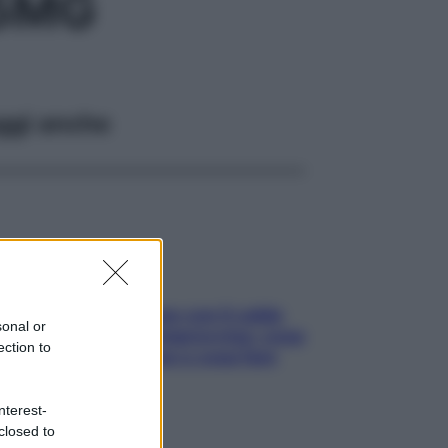
15MG
ggi anche
Perché la pressione con il caldo
sonal or
scende e sale all’improvviso: cosa
ection to
succede alle donne e cosa fare
subito
nterest-
closed to