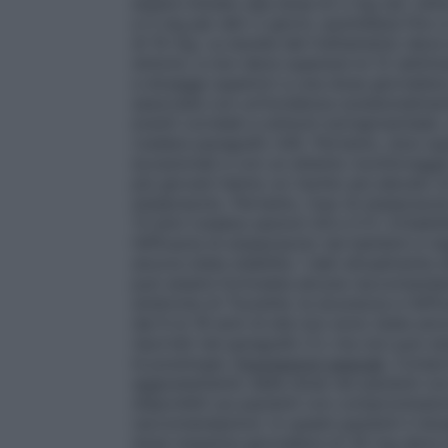
essere iniziato alla dose di 2 mg (es. uti
a 5 mg per altri 2 giorni, quotidiana fin
di 10 mg. La durata del trattamento deve 
sintomi, e non deve superare le 12 settim
a dosaggi superiori a una dose giornalier
associata con un’incidenza sostanzialmente
eventi correlati a sintomi extrapiramidal
(vedere paragrafo 4.8). Pertanto, dosi su
eccezionali e con un attento monitoraggio c
più giovani hanno un rischio più elevato d
aripiprazolo. Pertanto, l’uso di aripipraz
13 anni (vedere sezioni 4.8 e 5.1).
Irritabi
l’efficacia di aripiprazolo nei bambini e n
ancora state stabilite. I dati attualmente 
può essere formulata alcuna raccomandaz
sindrome di Tourette:
la sicurezza e l’effi
dai 6 ai 18 anni di età non sono state anco
riportati nel paragrafo 5.1, ma non può 
la posologia.
Popolazioni speciali
.
Compro
aggiustamento della dose nei pazienti co
disponibili sui pazienti con compromissio
raccomandazioni. In questi pazienti il d
dose massima giornaliera di 30 mg deve e