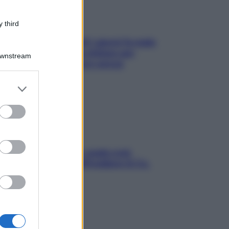
 third
Doccia, lavarsi tutti i giorni fa male
alla pelle? I miti da sfatare per
Downstream
proteggerla davvero senza
stressarla
er and store
to grant or
ed purposes
Aria condizionata: usala così,
senza rischiare raffreddore & Co.