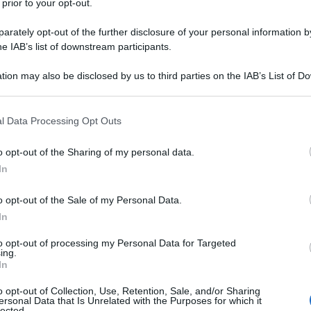
 prior to your opt-out.
rately opt-out of the further disclosure of your personal information by
he IAB’s list of downstream participants.
tion may also be disclosed by us to third parties on the IAB’s List of 
Descrizione tipo ricetta:
RR – RIPETIBILE
 that may further disclose it to other third parties.
10V IN 6MESI
 that this website/app uses one or more Google services and may gath
l Data Processing Opt Outs
Forma farmaceutica:
COMPRESSE
including but not limited to your visit or usage behaviour. You may click 
DIVISIBILI
 to Google and its third-party tags to use your data for below specifi
o opt-out of the Sharing of my personal data.
ogle consent section.
In
o opt-out of the Sale of my Personal Data.
ento della schizofrenia negli adulti e negli
nni.
Aripiprazolo Teva
è indicato per il trattamento di
In
grave nei pazienti con Disturbo Bipolare di Tipo I e
maniacale negli adulti che hanno manifestato
to opt-out of processing my Personal Data for Targeted
ing.
 episodi maniacali hanno risposto al trattamento con
In
prazolo Teva
è indicato per il trattamento della
odi maniacali di entità da moderata a grave negli
o opt-out of Collection, Use, Retention, Sale, and/or Sharing
 Tipo I di età pari o superiore a 13 anni (vedere
ersonal Data that Is Unrelated with the Purposes for which it
lected.