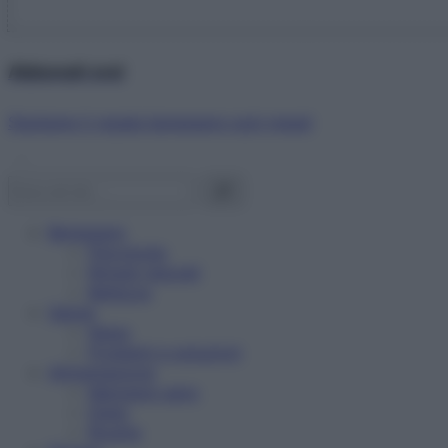
Abbonati ora!
Starbene ti regala benessere ogni mese!
Benessere
Psicologia
Rimedi naturali
Bellezza
Salute
News
Problemi e soluzioni
Alimentazione
Mangiare sano
Diete
Ricette