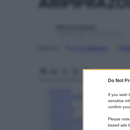
ARIPIPRAZO
Redazione Starbene
1 Gennaio 2025 – Lettura 28 minuti
Google
Discover
Fon
Seguici su
Do Not Pr
Eccipienti
If you wish 
Controindicazioni
sensitive in
Posologia
confirm your
Avvertenze
Interazioni
Please note
Effetti Indesiderati
Gravidanza e Allattamento
based ads b