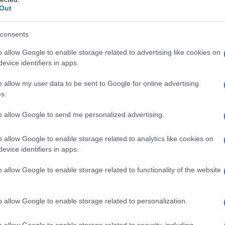
Out
consents
o allow Google to enable storage related to advertising like cookies on
llina Amido di mais Ossido di ferro giallo (E172)
evice identifiers in apps.
ssido di ferro rosso (E172)
(solo nelle compresse da
llosa sodica Magnesio stearato
o allow my user data to be sent to Google for online advertising
s.
to allow Google to send me personalized advertising.
 qualsiasi degli eccipienti elencati al paragrafo 6.1.
o allow Google to enable storage related to analytics like cookies on
evice identifiers in apps.
o allow Google to enable storage related to functionality of the website
niziale raccomanda di aripiprazolo è di 10 o 15
15 mg/die somministrata una volta al giorno,
olo è efficace ad un dosaggio compreso tra 10 e 30
o allow Google to enable storage related to personalization.
ento dell’efficacia a dosaggi maggiori di una dose
zienti possono trarre beneficio da una dose maggiore.
o allow Google to enable storage related to security, including