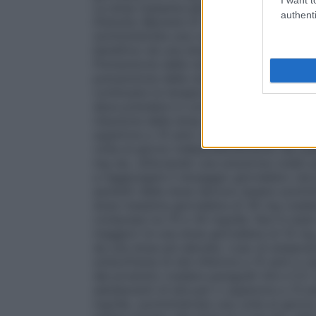
La dose massima giornaliera non deve su
authenti
Disturbo Bipolare di Tipo I
. La dose inizi
somministrata una volta al giorno, indipe
beneficio da una dose più elevata. La do
Prevenzione delle recidive di episodi mani
prevenzione delle recidive di episodi mani
continuare la terapia allo stesso dosaggio.
deve prendere in considerazione un aggiu
riduzione della dose.
Popolazione pediatr
superiore a 15 anni:
la dose raccomandata 
volta al giorno indipendentemente dai past
mg (es. utilizzando una soluzione orale) pe
a raggiungere il dosaggio giornaliero ra
aumenti della dose devono essere sommini
dose massima giornaliera di 30 mg (vedere
comprese tra 10 e 30 mg/die. Non è stato
maggiori di una dose giornaliera di 10 mg
da una dose più elevata. L’uso di aripipr
schizofrenia di età inferiore a 15 anni a cau
del prodotto (vedere paragrafi 4.8 e 5.1).
adolescenti di età pari o superiore a 13 an
mg/die, somministrata una volta al giorno