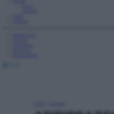
Fitness
Sport
Esercizi
Video
Podcast
Medicina AZ
Farmaci
Calcolatori
Oroscopo
Abbonamenti
Facebook
X
Instagram
Home
»
Farmaci