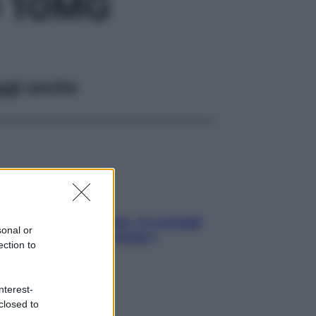
O 10MG
ggi anche
Sicurezza al volante: i 5 consigli
sonal or
dell’ex pilota di Formula 1
ection to
nterest-
closed to