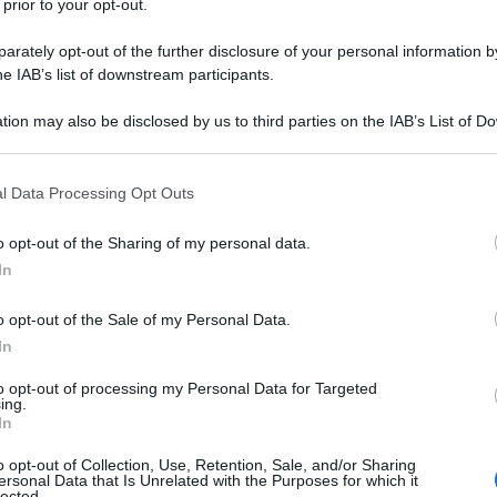
 prior to your opt-out.
rately opt-out of the further disclosure of your personal information by
he IAB’s list of downstream participants.
tion may also be disclosed by us to third parties on the IAB’s List of 
Descrizione tipo ricetta:
RR – RIPETIBILE
 that may further disclose it to other third parties.
10V IN 6MESI
 that this website/app uses one or more Google services and may gath
l Data Processing Opt Outs
Forma farmaceutica:
COMPRESSE
including but not limited to your visit or usage behaviour. You may click 
ORODISPERSIBILI
 to Google and its third-party tags to use your data for below specifi
o opt-out of the Sharing of my personal data.
ogle consent section.
In
o opt-out of the Sale of my Personal Data.
 trattamento della schizofrenia negli adulti e negli
Aripiprazolo Sandoz GmbH è indicato per il
In
 da moderato a severo del Disturbo Bipolare di Tipo I
o maniacale negli adulti che hanno avuto
to opt-out of processing my Personal Data for Targeted
ing.
nno risposto al trattamento con aripiprazolo (vedere
In
è indicato per il trattamento fino a 12 settimane di
severo del Disturbo Bipolare di Tipo I negli
o opt-out of Collection, Use, Retention, Sale, and/or Sharing
edere paragrafo 5.1).
ersonal Data that Is Unrelated with the Purposes for which it
lected.