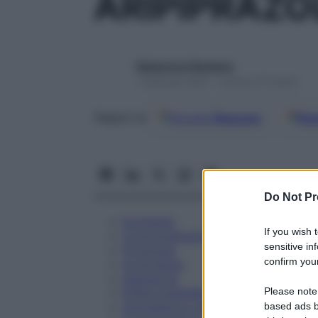
ARIPIPRAZO
Redazione Starbene
1 Gennaio 2025 – Lettura 27 minuti
Google
Discover
Fon
Seguici su
Do Not Pr
Eccipienti
If you wish 
Controindicazioni
sensitive in
Posologia
confirm your
Avvertenze
Interazioni
Please note
Effetti Indesiderati
Gravidanza e Allattamento
based ads b