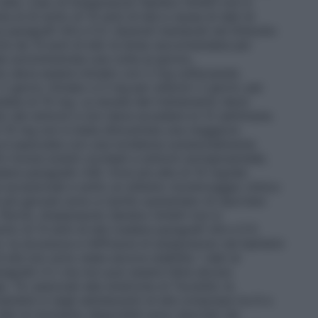
 alta. L’uso di Aripiprazolo Sandoz GmbH non è
 al di sotto di 15 anni di età a causa di dati di
e paragrafi 4.8 e 5.1).
Episodi maniacali nel Disturbo
ire da 13 anni di età
: la dose raccomandata per
 somministrata una volta al giorno,
to deve essere iniziato con 2 mg (utilizzando
 giorni, titolato a 5 mg per ulteriori 2 giorni, per
data di 10 mg. La durata del trattamento deve
llo dei sintomi e non deve eccedere le 12 settimane.
di 10 mg non è stata dimostrata una maggiore
g è associata con una incidenza sostanzialmente
vi inclusi eventi correlati a sintomi extrapiramidali,
ere paragrafo 4.8). Dosi più alte di 10 mg/die
 eccezionali e sotto un attento monitoraggio clinico
ti più giovani sono a rischio aumentato di riportare
o. Perciò, Aripiprazolo Sandoz GmbH non è
tto di 13 anni di età (vedere paragrafi 4.8 e 5.1).
o
: la sicurezza e l’efficacia di aripiprazolo nei bambini
i età non sono state ancora stabilite. I dati al
ragrafo 5.1, ma non può essere fatta alcuna
ia.
Tic associati alla sindrome di Tourette:
la
i bambini e negli adolescenti di età compresa tra 6 e
dati al momento disponibili sono riportati nel