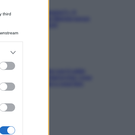
«Oggi che se magnamo?»: 4
 third
ricette facili di Max Mariola senza
pesare gli ingredienti
Downstream
er and store
to grant or
ed purposes
Perché la pressione con il caldo
scende e sale all’improvviso: cosa
succede alle donne e cosa fare
subito