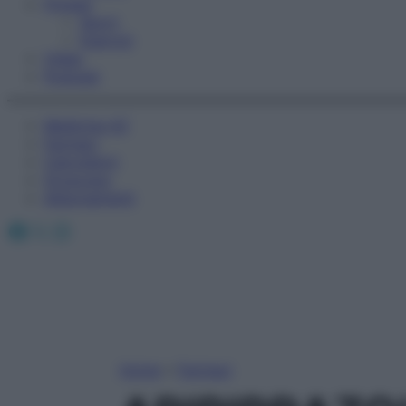
Fitness
Sport
Esercizi
Video
Podcast
Medicina AZ
Farmaci
Calcolatori
Oroscopo
Abbonamenti
Facebook
X
Instagram
Home
»
Farmaci