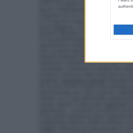
di 10 o 15 mg/die con una dose di manten
authenti
giorno, indipendentemente dai pasti. Ar
compreso tra 10 e 30 mg/die. L’aumento de
di 15 mg non è stato dimostrato, sebbene
dose maggiore. La dose massima giornali
Disturbo Bipolare di Tipo I
: la dose iniz
15 mg somministrata una volta al giorno, 
associazione (vedere paragrafo 5.1). Alcu
alta. La dose massima giornaliera non de
episodi maniacali nel Disturbo Bipolare di
maniacali in pazienti che sono stati in tr
combinata, continuare la terapia allo ste
inclusa la riduzione della dose devono ess
paziente.
Popolazioni speciali
Popolazion
da 15 anni di età
: la dose raccomandata 
somministrata una volta al giorno, indipe
iniziato con 2 mg (utilizzando aripiprazol
mg per ulteriori 2 giorni per raggiunger
appropriato, i successivi incrementi poso
5 mg senza superare la dose massima gior
Aripiprazolo Sandoz GmbH è efficace a d
maggior efficacia con dosi più alte di una