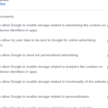
Out
consents
se orodispersibili:
Lattosio monoidrato Cellulosa
o allow Google to enable storage related to advertising like cookies on
dica Silice colloidale anidra Aspartame (E951)
evice identifiers in apps.
rosso (E172) Aroma vaniglia (contenente
icole, alcol benzilico, aromatizzante alla vaniglia).
o allow my user data to be sent to Google for online advertising
se orodispersibili:
Lattosio monoidrato Cellulosa
dica Silice colloidale anidra Aspartame (E951)
s.
iallo (E172) Aroma vaniglia (contenente
icole, alcol benzilico, aromatizzante alla vaniglia)
to allow Google to send me personalized advertising.
o allow Google to enable storage related to analytics like cookies on
evice identifiers in apps.
 qualsiasi degli eccipienti elencati al paragrafo 6.1.
o allow Google to enable storage related to functionality of the website
o allow Google to enable storage related to personalization.
niziale raccomandata per Aripiprazolo Sandoz GmbH è
o allow Google to enable storage related to security, including