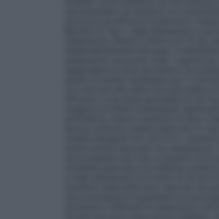
possano trarre beneficio da una dose più
raccomandato nei pazienti con schizofrenia
sicurezza ed efficacia insufficienti (veder
Bipolare di Tipo I negli adolescenti a part
Aripiprazolo Sandoz GmbH è di 10 mg /die
indipendentemente dai pasti. Il trattamen
aripiprazolo soluzione orale 1 mg/ml) per 2
raggiungere la dose giornaliera raccoman
essere la minima necessaria per il contro
Con dosi più alte della dose giornaliera 
efficacia, e una dose giornaliera di 30 m
maggiore di effetti indesiderati significati
sonnolenza, fatica e aumento di peso (ved
devono pertanto essere usate solo in casi
(vedere paragrafi 4.4, 4.8 e 5.1). I pazien
eventi avversi associati con aripiprazol
raccomandato per l’uso in pazienti al di so
Irritabilità associata con disturbo autistic
e negli adolescenti al di sotto di 18 anni d
momento disponibili sono riportati nel pa
raccomandazione riguardante la posolog
sicurezza e l’efficacia di aripiprazolo ne
18 anni non sono state ancora stabilite. I 