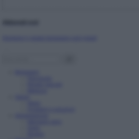
Abbonati ora!
Starbene ti regala benessere ogni mese!
Benessere
Psicologia
Rimedi naturali
Bellezza
Salute
News
Problemi e soluzioni
Alimentazione
Mangiare sano
Diete
Ricette