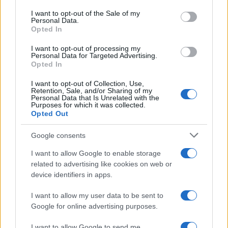
services and may gather and store information including but
I want to opt-out of the Sale of my
Personal Data.
not limited to your visit or usage behaviour. You may click to
Opted In
grant or deny consent to Google and its third-party tags to
use your data for below specified purposes in below Google
I want to opt-out of processing my
consent section.
Personal Data for Targeted Advertising.
Opted In
I want to opt-out of Collection, Use,
Retention, Sale, and/or Sharing of my
Personal Data that Is Unrelated with the
Purposes for which it was collected.
Opted Out
Google consents
I want to allow Google to enable storage
related to advertising like cookies on web or
device identifiers in apps.
I want to allow my user data to be sent to
Google for online advertising purposes.
I want to allow Google to send me