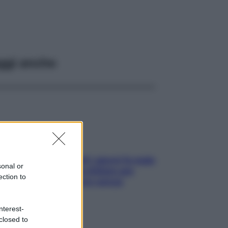
ggi anche
Doccia, lavarsi tutti i giorni fa male
sonal or
alla pelle? I miti da sfatare per
ection to
proteggerla davvero senza
stressarla
nterest-
closed to