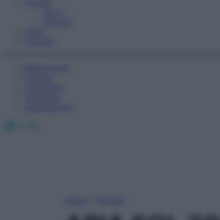
Fitness
Sport
Esercizi
Video
Podcast
Medicina AZ
Farmaci
Calcolatori
Oroscopo
Abbonamenti
Facebook
X
Instagram
Home
»
Farmaci