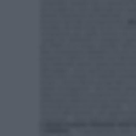
componenti. Durante l’uso a velocità di f
una incubatrice, l’aria medicinale può es
durante l’assunzione del medicinale, si ri
sicurezza riportate successivamente.
SI
ricordare che l’aria di per sé non è infia
combustione; può, quindi, attivare una co
i grassi (oli, lubrificanti) e sostanze orga
per effetto di un innesco (scintilla, fiamm
della compressione adiabatica che può ac
pressione (riduttori) durante una riduzio
aria medicinale devono essere tenute lon
dell’ossigeno: vanno quindi prese le dovu
l’improvviso incendio di materiali incand
fumare o tenere fiamme accese libere e n
sistemi di erogazione • Non fumare nell’a
disporre bombole in prossimità di fonti di
attrezzatura elettrica che può emettere sc
somministrazione di aria medicinale. • È 
raccordi delle bombole, sulle apparecchiat
componenti. • Deve essere evitato qualsias
E GRASSI
POSSONO PRENDERE SPONT
L’OSSIGENO
). • È assolutamente vietato