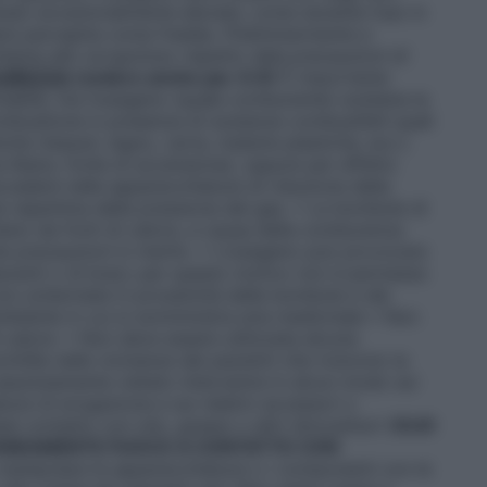
lusso eccezionalmente elevate, come durante l’uso in
sere percepita come fredda.
Preliminarmente e
chiama allo scrupoloso rispetto dele
precauzioni di
CUREZZA
(vedere anche par. 6.6)
È importante
mmabile, ma l’ossigeno (quale comburente) sostiene la
mbustione in presenza di sostanze combustibili quali
niche (tessuti, legno, carta, materie plastiche, ecc.)
a libera, fonte di accensione), oppure per effetto
cadere nelle apparecchiature di riduzione della
ne repentina della pressione del gas. • Le bombole di
tano da fonti di calore, a causa della comburenza
te precauzioni in merito. • L’ossigeno può provocare
escenti o di braci; per questo motivo non è permesso
on schermate in prossimità delle bombole e dei
mbiente in cui si somministra aria medicinale • Non
 calore. • Non deve essere utilizzata alcuna
intille nelle vicinanze dei pazienti che ricevono la
assolutamente vietato intervenire in alcun modo sui
ure di erogazione e sui relativi accessori o
i contatto con olio, grasso o altri idrocarburi (
OLIO
ANEAMENTE FUOCO A CONTATTO CON
 manipolare le apparecchiature o i componenti con le