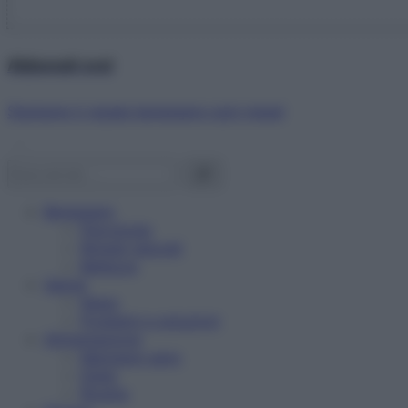
Abbonati ora!
Starbene ti regala benessere ogni mese!
Benessere
Psicologia
Rimedi naturali
Bellezza
Salute
News
Problemi e soluzioni
Alimentazione
Mangiare sano
Diete
Ricette