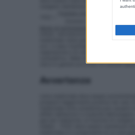
deve essere mescolata con ossigeno medi
ossigeno desiderata ricorrendo alla form
authenti
[(numero di litri di aria/minuto x 
FiO2 =
[(numero di litri di aria/minut
Modo di somministrazione
Nella ventilazio
infanti, veicolazione farmaceutica, negli st
medicinale viene generalmente somministr
oro– e naso–tracheali, somministrata con 
respirazione e di ventilazione e può esse
volumetrico. Nella insufflazione cavitaria 
che è in genere provvisto di cannula appo
Avvertenze
L’aria medicinale deve essere somministra
pressioni leggermente positive nel caso di 
medicinale sotto pressione può causare m
effetti dell’azoto) e tossicità dell’ossige
gas per inalazione, la frazione di ossigen
inalato – FiO2) deve essere mantenuta alme
medicinale è il componente di un miscugli