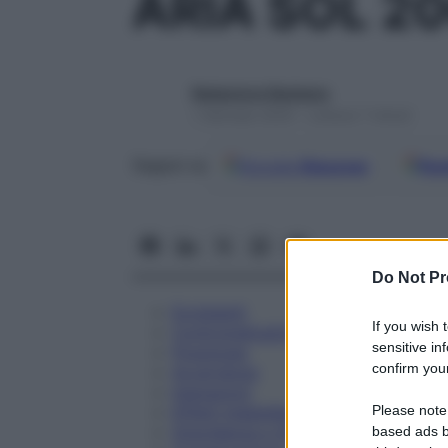
ARIA SOL 2
Redazione Starbene
1 Gennaio 2025 – Lettura 7 minuti
Google
Discover
Fon
Seguici su
Do Not Pr
Eccipienti
If you wish 
Controindicazioni
sensitive in
Posologia
confirm your
Avvertenze
Interazioni
Please note
Effetti Indesiderati
Gravidanza e Allattamento
based ads b