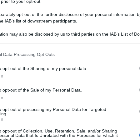
 prior to your opt-out.
rately opt-out of the further disclosure of your personal information by
he IAB’s list of downstream participants.
 COMPRESA TRA 21 E 22,5%
tion may also be disclosed by us to third parties on the IAB’s List of 
Descrizione tipo ricetta:
OSP – USO
 that may further disclose it to other third parties.
OSPEDALIERO
 that this website/app uses one or more Google services and may gath
l Data Processing Opt Outs
Forma farmaceutica:
GAS
including but not limited to your visit or usage behaviour. You may click 
 to Google and its third-party tags to use your data for below specifi
ia; • nelle condizioni di deficit respiratorio cronico
o opt-out of the Sharing of my personal data.
ogle consent section.
nestesia come gas trasportatore di anestetici volatili;
In
 di sostanze farmaceutiche; • nella gestione di
 di trapianto d’organo, trapianto cellulare o di
o opt-out of the Sale of my Personal Data.
re flussi d’aria di qualità controllata; • per
In
to opt-out of processing my Personal Data for Targeted
ing.
In
o opt-out of Collection, Use, Retention, Sale, and/or Sharing
e. Gas medicinale sintetico compresso: azoto.
ersonal Data that Is Unrelated with the Purposes for which it
lected.