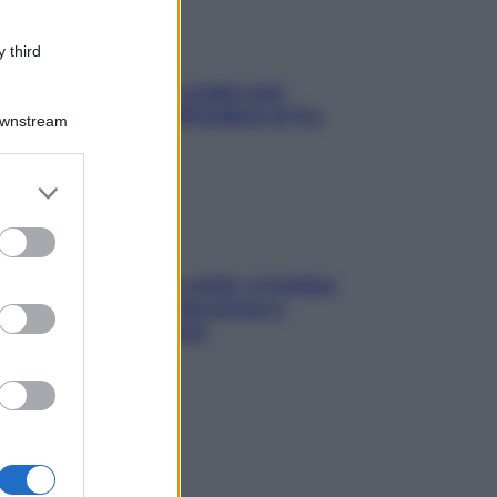
 third
Aria condizionata: usala così,
senza rischiare raffreddore & Co.
Downstream
er and store
to grant or
ed purposes
Mindfulness tra le vette: a Cortina
due giorni lontani da stress e
ansia da smartphone