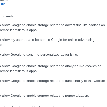
Out
consents
iano invece indicati esclusivamente ossigeno puro o
nti comunque ossigeno ≥ 21%)
o allow Google to enable storage related to advertising like cookies on
evice identifiers in apps.
o allow my user data to be sent to Google for online advertising
s.
ento sono funzione delle indicazioni terapeutiche e
are, nei casi di ipossia, il flusso e la durata
to allow Google to send me personalized advertising.
 funzione della causa dell’ipossia. In questi casi, la
cinale mira: • al ripristino del volume corrente
o allow Google to enable storage related to analytics like cookies on
i; nei bambini tale volume varia in funzione di peso,
evice identifiers in apps.
o della normale ossimetria i cui valori normali sono
lori di PaO2 pari o superiori al 60%. nei nati
o allow Google to enable storage related to functionality of the website
tabili nelle prime ore di vita anche valori
do sia necessaria la sostituzione dell’aria ambientale,
i assicurare una somministrazione affidabile di gas che
o allow Google to enable storage related to personalization.
che corrisponde a quella nella normale aria
re sostanze potenzialmente irritanti. L’aria medicinale
o allow Google to enable storage related to security, including