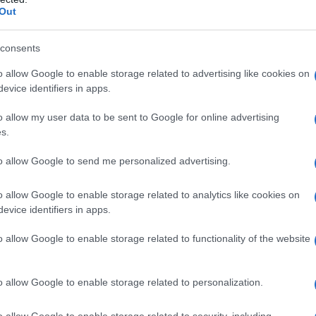
Out
consents
iano invece indicati esclusivamente ossigeno puro o
nti comunque ossigeno ≥ 21%)
o allow Google to enable storage related to advertising like cookies on
evice identifiers in apps.
o allow my user data to be sent to Google for online advertising
s.
ento sono funzione delle indicazioni terapeutiche e
are, nei casi di ipossia, il flusso e la durata
to allow Google to send me personalized advertising.
 funzione della causa dell’ipossia. In questi casi, la
cinale mira: • al ripristino del volume corrente
o allow Google to enable storage related to analytics like cookies on
i; nei bambini tale volume varia in funzione di peso,
evice identifiers in apps.
o della normale ossimetria i cui valori normali sono
lori di PaO2 pari o superiori al 60%. nei nati
o allow Google to enable storage related to functionality of the website
tabili nelle prime ore di vita anche valori
do sia necessaria la sostituzione dell’aria ambientale,
i assicurare una somministrazione affidabile di gas che
o allow Google to enable storage related to personalization.
che corrisponde a quella nella normale aria
re sostanze potenzialmente irritanti. L’aria medicinale
o allow Google to enable storage related to security, including