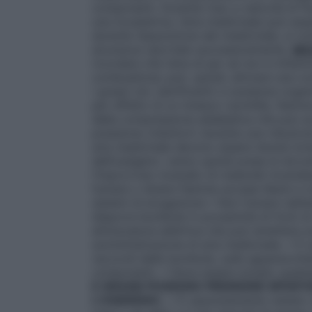
componenti. Durante l’uso a velocità di f
una incubatrice, l’aria medicinale può es
durante l’assunzione del medicinale, si ri
sicurezza riportate successivamente.
SI
ricordare che l’aria di per sé non è infia
combustione; può, quindi, attivare una co
i grassi (oli, lubrificanti) e sostanze orga
per effetto di un innesco (scintilla, fiamm
della compressione adiabatica che può ac
pressione (riduttori) durante una riduzio
aria medicinale devono essere tenute lon
dell’ossigeno: vanno quindi prese le dovu
l’improvviso incendio di materiali incand
fumare o tenere fiamme accese libere e n
sistemi di erogazione • Non fumare nell’a
disporre bombole in prossimità di fonti di
attrezzatura elettrica che può emettere sc
somministrazione di aria medicinale. • È 
raccordi delle bombole, sulle apparecchiat
componenti. • Deve essere evitato qualsias
E GRASSI
POSSONO PRENDERE SPONT
L’OSSIGENO
). • È assolutamente vietato