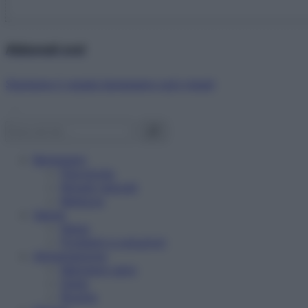
Abbonati ora!
Starbene ti regala benessere ogni mese!
Benessere
Psicologia
Rimedi naturali
Bellezza
Salute
News
Problemi e soluzioni
Alimentazione
Mangiare sano
Diete
Ricette