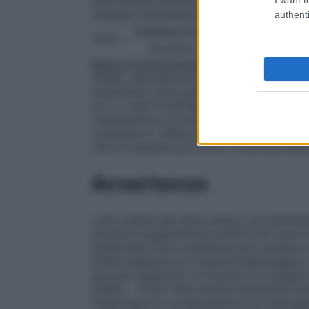
deve essere mescolata con ossigeno medi
ossigeno desiderata ricorrendo alla form
authenti
[(numero di litri di aria/minuto x 
FiO2 =
[(numero di litri di aria/minut
Modo di somministrazione
Nella ventilazio
infanti, veicolazione farmaceutica, negli st
medicinale viene generalmente somministr
oro– e naso–tracheali, somministrata con 
respirazione e di ventilazione e può esse
volumetrico. Nella insufflazione cavitaria 
che è in genere provvisto di cannula appo
Avvertenze
L’aria medicinale deve essere somministra
pressioni leggermente positive nel caso di 
medicinale sotto pressione può causare m
effetti dell’azoto) e tossicità dell’ossige
gas per inalazione, la frazione di ossigen
inalato – FiO2) deve essere mantenuta alme
medicinale è il componente di un miscugli