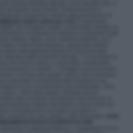
lusso eccezionalmente elevate, come durante l’uso in
sere percepita come fredda.
Preliminarmente e
chiama allo scrupoloso rispetto dele
precauzioni di
CUREZZA
(vedere anche par. 6.6)
È importante
mmabile, ma l’ossigeno (quale comburente) sostiene la
mbustione in presenza di sostanze combustibili quali
niche (tessuti, legno, carta, materie plastiche, ecc.)
a libera, fonte di accensione), oppure per effetto
cadere nelle apparecchiature di riduzione della
ne repentina della pressione del gas. • Le bombole di
tano da fonti di calore, a causa della comburenza
te precauzioni in merito. • L’ossigeno può provocare
escenti o di braci; per questo motivo non è permesso
on schermate in prossimità delle bombole e dei
mbiente in cui si somministra aria medicinale • Non
 calore. • Non deve essere utilizzata alcuna
intille nelle vicinanze dei pazienti che ricevono la
assolutamente vietato intervenire in alcun modo sui
ure di erogazione e sui relativi accessori o
i contatto con olio, grasso o altri idrocarburi (
OLIO
ANEAMENTE FUOCO A CONTATTO CON
 manipolare le apparecchiature o i componenti con le