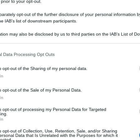
 prior to your opt-out.
rately opt-out of the further disclosure of your personal information by
he IAB’s list of downstream participants.
 COMPRESA TRA 21 E 22,5%
tion may also be disclosed by us to third parties on the IAB’s List of 
Descrizione tipo ricetta:
OSP – USO
 that may further disclose it to other third parties.
OSPEDALIERO
 that this website/app uses one or more Google services and may gath
l Data Processing Opt Outs
Forma farmaceutica:
GAS
including but not limited to your visit or usage behaviour. You may click 
 to Google and its third-party tags to use your data for below specifi
ia; • nelle condizioni di deficit respiratorio cronico
o opt-out of the Sharing of my personal data.
ogle consent section.
nestesia come gas trasportatore di anestetici volatili;
In
 di sostanze farmaceutiche; • nella gestione di
 di trapianto d’organo, trapianto cellulare o di
o opt-out of the Sale of my Personal Data.
re flussi d’aria di qualità controllata; • per
In
to opt-out of processing my Personal Data for Targeted
ing.
In
o opt-out of Collection, Use, Retention, Sale, and/or Sharing
e. Gas medicinale sintetico compresso: azoto.
ersonal Data that Is Unrelated with the Purposes for which it
lected.