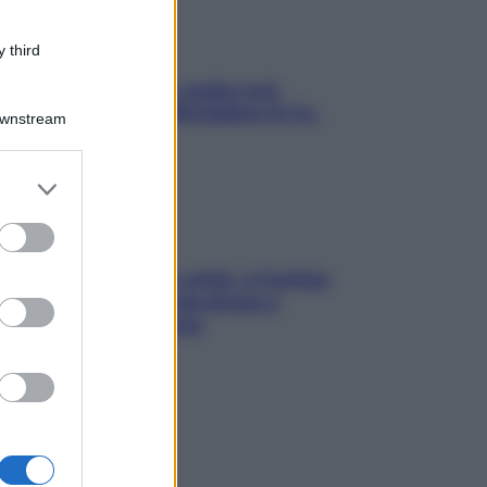
 third
Aria condizionata: usala così,
senza rischiare raffreddore & Co.
Downstream
er and store
to grant or
ed purposes
Mindfulness tra le vette: a Cortina
due giorni lontani da stress e
ansia da smartphone