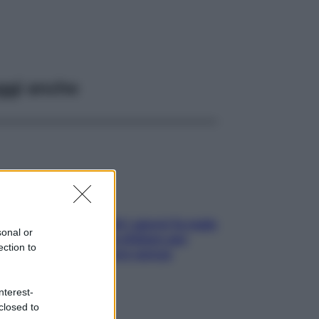
ggi anche
Doccia, lavarsi tutti i giorni fa male
sonal or
alla pelle? I miti da sfatare per
ection to
proteggerla davvero senza
stressarla
nterest-
closed to