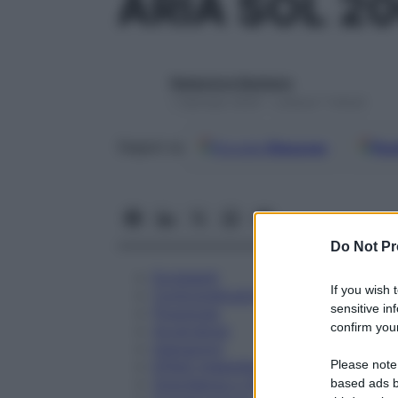
ARIA SOL 2
Redazione Starbene
1 Gennaio 2025 – Lettura 7 minuti
Google
Discover
Fon
Seguici su
Do Not Pr
Eccipienti
If you wish 
Controindicazioni
sensitive in
Posologia
confirm your
Avvertenze
Interazioni
Please note
Effetti Indesiderati
Gravidanza e Allattamento
based ads b