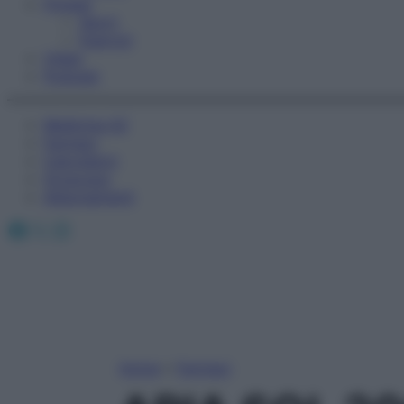
Fitness
Sport
Esercizi
Video
Podcast
Medicina AZ
Farmaci
Calcolatori
Oroscopo
Abbonamenti
Facebook
X
Instagram
Home
»
Farmaci