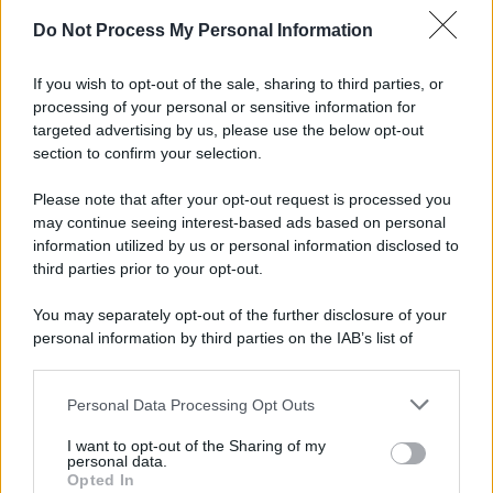
Do Not Process My Personal Information
If you wish to opt-out of the sale, sharing to third parties, or
processing of your personal or sensitive information for
targeted advertising by us, please use the below opt-out
section to confirm your selection.
Please note that after your opt-out request is processed you
may continue seeing interest-based ads based on personal
information utilized by us or personal information disclosed to
third parties prior to your opt-out.
You may separately opt-out of the further disclosure of your
personal information by third parties on the IAB’s list of
downstream participants.
Personal Data Processing Opt Outs
This information may also be disclosed by us to third parties
on the IAB’s List of Downstream Participants that may further
I want to opt-out of the Sharing of my
disclose it to other third parties.
personal data.
Opted In
Please note that this website/app uses one or more Google