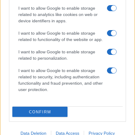
I want to allow Google to enable storage
related to analytics like cookies on web or
device identifiers in apps.
I want to allow Google to enable storage
related to functionality of the website or app.
I want to allow Google to enable storage
related to personalization.
I want to allow Google to enable storage
related to security, including authentication
functionality and fraud prevention, and other
user protection.
CONFIRM
Data Deletion
Data Access
Privacy Policy