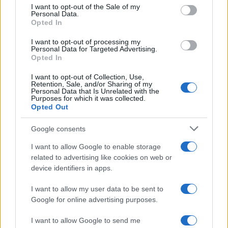
services and may gather and store information including but
I want to opt-out of the Sale of my
Personal Data.
not limited to your visit or usage behaviour. You may click to
Opted In
grant or deny consent to Google and its third-party tags to
use your data for below specified purposes in below Google
I want to opt-out of processing my
consent section.
Personal Data for Targeted Advertising.
Opted In
I want to opt-out of Collection, Use,
Retention, Sale, and/or Sharing of my
Personal Data that Is Unrelated with the
Purposes for which it was collected.
Opted Out
Google consents
I want to allow Google to enable storage
related to advertising like cookies on web or
device identifiers in apps.
I want to allow my user data to be sent to
Google for online advertising purposes.
I want to allow Google to send me