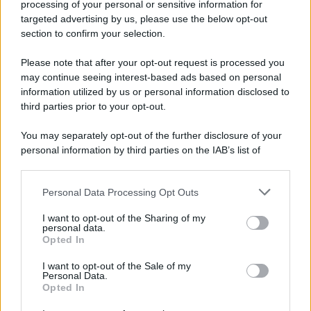
processing of your personal or sensitive information for
targeted advertising by us, please use the below opt-out
section to confirm your selection.
Please note that after your opt-out request is processed you
may continue seeing interest-based ads based on personal
information utilized by us or personal information disclosed to
third parties prior to your opt-out.
You may separately opt-out of the further disclosure of your
personal information by third parties on the IAB’s list of
downstream participants.
Personal Data Processing Opt Outs
This information may also be disclosed by us to third parties
on the IAB’s List of Downstream Participants that may further
I want to opt-out of the Sharing of my
disclose it to other third parties.
personal data.
Opted In
Please note that this website/app uses one or more Google
services and may gather and store information including but
I want to opt-out of the Sale of my
Personal Data.
not limited to your visit or usage behaviour. You may click to
Opted In
grant or deny consent to Google and its third-party tags to
use your data for below specified purposes in below Google