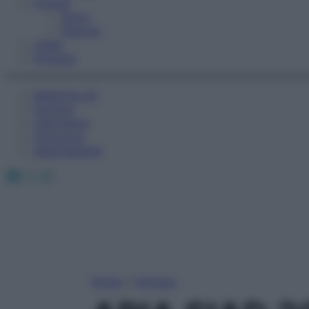
Fitness
Sport
Esercizi
Video
Podcast
Medicina AZ
Farmaci
Calcolatori
Oroscopo
Abbonamenti
Facebook
X
Instagram
Home
»
Farmaci