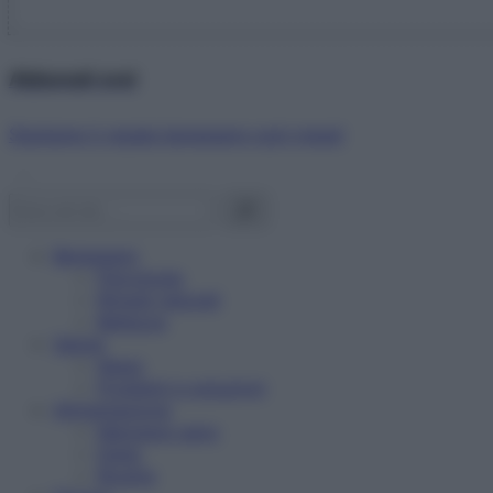
Abbonati ora!
Starbene ti regala benessere ogni mese!
Benessere
Psicologia
Rimedi naturali
Bellezza
Salute
News
Problemi e soluzioni
Alimentazione
Mangiare sano
Diete
Ricette