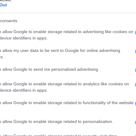
Out
consents
iano invece indicati esclusivamente ossigeno puro o
nti comunque ossigeno > 21%).
o allow Google to enable storage related to advertising like cookies on
evice identifiers in apps.
o allow my user data to be sent to Google for online advertising
s.
ento sono funzione delle indicazioni terapeutiche e
are, nei casi di ipossia, il flusso e la durata
to allow Google to send me personalized advertising.
 funzione della causa dell’ipossia. In questi casi, la
cinale mira: • al ripristino del volume corrente
o allow Google to enable storage related to analytics like cookies on
ulti; nei bambini tale volume varia in funzione di
evice identifiers in apps.
mento della normale ossimetria i cui valori normali
 a valori di PaO2 pari o superiori al 60%. Nei nati
o allow Google to enable storage related to functionality of the website
tabili nelle prime ore di vita anche valori
do sia necessaria la sostituzione dell’aria ambientale,
i assicurare una somministrazione affidabile di gas che
o allow Google to enable storage related to personalization.
che corrisponde a quella nella normale aria
re sostanze potenzialmente irritanti. L’aria medicinale
o allow Google to enable storage related to security, including