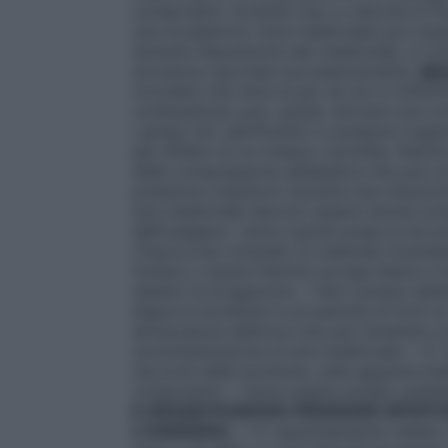
componenti. Durante l’uso a velocità di f
una incubatrice, l’aria medicinale può es
durante l’assunzione del medicinale, si ri
sicurezza riportate successivamente.
SI
ricordare che l’aria di per sé non è infia
combustione; può, quindi, attivare una co
i grassi (oli, lubrificanti) e sostanze orga
per effetto di un innesco (scintilla, fiamm
della compressione adiabatica che può ac
pressione (riduttori) durante una riduzio
aria medicinale devono essere tenute lon
dell’ossigeno: vanno quindi prese le dovu
l’improvviso incendio di materiali incand
fumare o tenere fiamme accese libere e n
sistemi di erogazione. • Non fumare nell’
disporre bombole in prossimità di fonti di
attrezzatura elettrica che può emettere sc
somministrazione di aria medicinale. • E’
raccordi delle bombole, sulle apparecchiat
componenti. • Deve essere evitato qualsias
E GRASSI
POSSONO PRENDERE SPONT
L’OSSIGENO
). • E’ assolutamente vietat