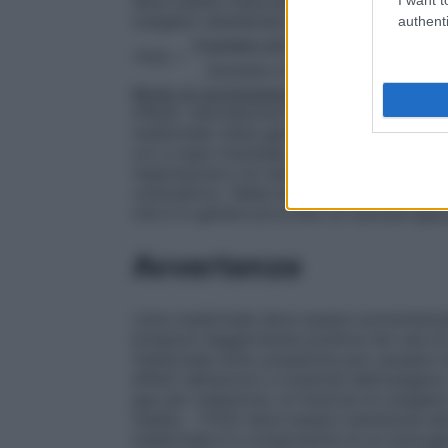
deve essere mescolata con ossigeno medi
ossigeno desiderata ricorrendo alla form
authenti
[(numero di litri di aria /minuto x
FiO2 =
[(numero di litri di aria / minut
Modo di somministrazione
: Nella ventilaz
infanti, veicolazione farmaceutica, negli st
medicinale viene generalmente somministr
oro e naso–tracheali, somministrata con v
respirazione e di ventilazione e può esse
volumetrico. Nella insufflazione cavitaria 
che è in genere provvisto di cannula appo
Avvertenze
L’aria medicinale deve essere somministra
pressioni leggermente positive nel casi di 
medicinale sotto pressione può causare m
effetti dell’azoto) e tossicità dell’ossige
gas per inalazione, la frazione di ossigen
inalato – FiO2) deve essere mantenuta alme
medicinale è il componente di un miscugli