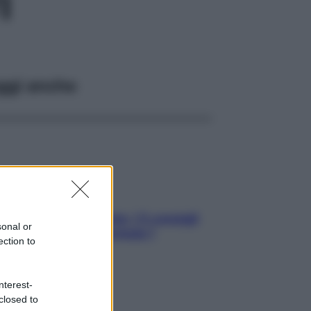
I
ggi anche
Sicurezza al volante: i 5 consigli
sonal or
dell’ex pilota di Formula 1
ection to
nterest-
closed to