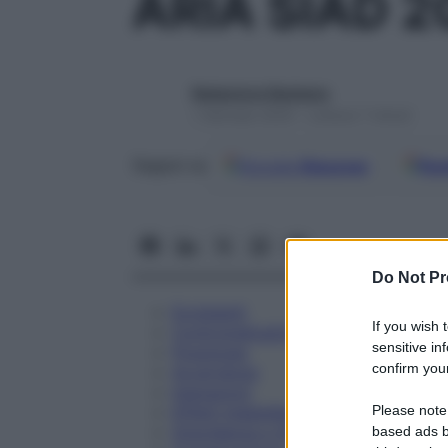
ARIA SIAD 
Redazione Starbene
1 Gennaio 2025 – Lettura 7 minuti
Google
Discover
Fon
Seguici su
Do Not Pr
Eccipienti
If you wish 
Controindicazioni
sensitive in
Posologia
confirm your
Avvertenze
Interazioni
Please note
Effetti Indesiderati
Gravidanza e Allattamento
based ads b