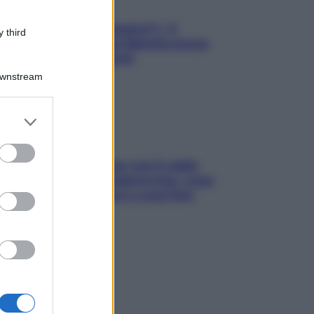
«Oggi che se magnamo?»: 4
 third
ricette facili di Max Mariola senza
pesare gli ingredienti
Downstream
er and store
to grant or
ed purposes
Perché la pressione con il caldo
scende e sale all’improvviso: cosa
succede alle donne e cosa fare
subito