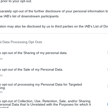
 prior to your opt-out.
rately opt-out of the further disclosure of your personal information by
he IAB’s list of downstream participants.
 COMPRESA TRA 21 E 22,5%
tion may also be disclosed by us to third parties on the IAB’s List of 
Descrizione tipo ricetta:
OSP – USO
 that may further disclose it to other third parties.
OSPEDALIERO
 that this website/app uses one or more Google services and may gath
l Data Processing Opt Outs
Forma farmaceutica:
GAS
including but not limited to your visit or usage behaviour. You may click 
 to Google and its third-party tags to use your data for below specifi
ia; – nelle condizioni di deficit respiratorio cronico
o opt-out of the Sharing of my personal data.
ogle consent section.
nestesia come gas trasportatore di anestetici volatili;
In
 di sostanze farmaceutiche; – nella gestione di
 di trapianto d’organo, trapianto cellulare o di
o opt-out of the Sale of my Personal Data.
re flussi d’aria di qualità controllata; – per
In
to opt-out of processing my Personal Data for Targeted
ing.
In
o opt-out of Collection, Use, Retention, Sale, and/or Sharing
e Gas medicinale sintetico compresso: azoto.
ersonal Data that Is Unrelated with the Purposes for which it
lected.