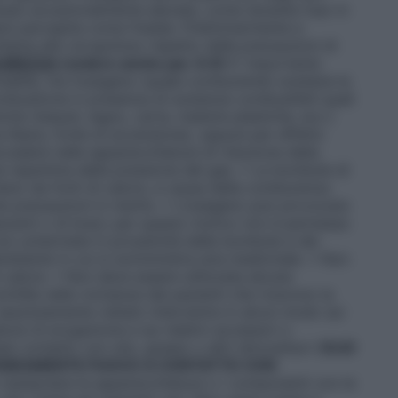
lusso eccezionalmente elevate, come durante l’uso in
sere percepita come fredda. Preliminarmente e
chiama allo scrupoloso rispetto delle precauzioni di
CUREZZA
(vedere anche par. 6.6)
E’ importante
mmabile, ma l’ossigeno (quale comburente) sostiene la
mbustione in presenza di sostanze combustibili quali
niche (tessuti, legno, carta, materie plastiche, ecc.)
a libera, fonte di accensione), oppure per effetto
cadere nelle apparecchiature di riduzione della
ne repentina della pressione del gas. • Le bombole di
tano da fonti di calore, a causa della comburenza
te precauzioni in merito. • L’ossigeno può provocare
escenti o di braci; per questo motivo non è permesso
on schermate in prossimità delle bombole e dei
ambiente in cui si somministra aria medicinale. • Non
 calore. • Non deve essere utilizzata alcuna
intille nelle vicinanze dei pazienti che ricevono la
 assolutamente vietato intervenire in alcun modo sui
ure di erogazione e sui relativi accessori o
i contatto con olio, grasso o altri idrocarburi (
OLIO
ANEAMENTE FUOCO A CONTATTO CON
o manipolare le apparecchiature o i componenti con le