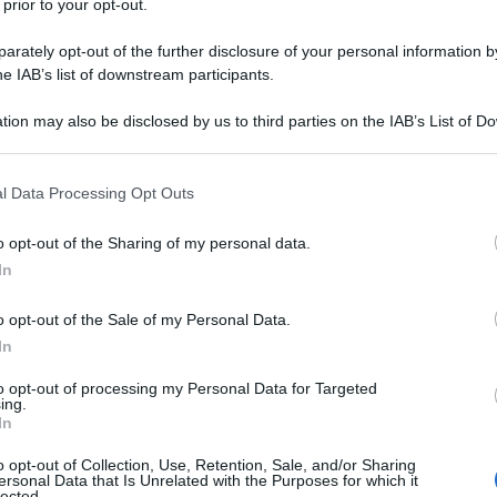
 prior to your opt-out.
rately opt-out of the further disclosure of your personal information by
he IAB’s list of downstream participants.
MPRESSA
tion may also be disclosed by us to third parties on the IAB’s List of 
Descrizione tipo ricetta:
OSP – USO
 that may further disclose it to other third parties.
OSPEDALIERO
 that this website/app uses one or more Google services and may gath
l Data Processing Opt Outs
Forma farmaceutica:
GAS
including but not limited to your visit or usage behaviour. You may click 
 to Google and its third-party tags to use your data for below specifi
o opt-out of the Sharing of my personal data.
ogle consent section.
In
ia; • nelle condizioni di deficit respiratorio cronico
o opt-out of the Sale of my Personal Data.
nestesia come gas trasportatore di anestetici volatili;
 di sostanze farmaceutiche; • nella gestione di
In
 di trapianto d’organo, trapianto cellulare o di
re flussi d’aria di qualità controllata; • per
to opt-out of processing my Personal Data for Targeted
ing.
In
o opt-out of Collection, Use, Retention, Sale, and/or Sharing
ersonal Data that Is Unrelated with the Purposes for which it
lected.