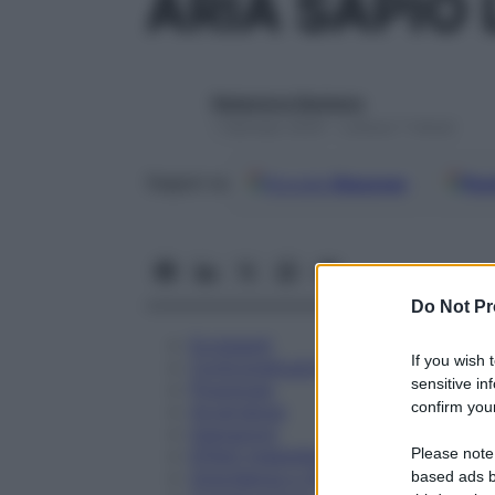
ARIA SAPIO
Redazione Starbene
1 Gennaio 2025 – Lettura 7 minuti
Google
Discover
Fon
Seguici su
Do Not Pr
Eccipienti
If you wish 
Controindicazioni
sensitive in
Posologia
confirm your
Avvertenze
Interazioni
Please note
Effetti Indesiderati
Gravidanza e Allattamento
based ads b