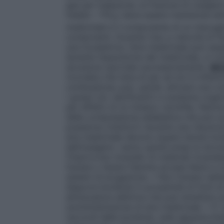
gas per inalazione, la frazione di ossigen
inalato – FiO
) deve essere mantenuta alme
2
medicinale è il componente di un miscugli
componenti. Durante l’uso a velocità di f
una incubatrice, l’aria medicinale può es
durante l’assunzione del medicinale, si ri
sicurezza riportate successivamente.
SI
ricordare che l’aria di per sé non è infia
combustione; può, quindi, attivare una co
i grassi (oli, lubrificanti) e sostanze orga
per effetto di un innesco (scintilla, fiamm
della compressione adiabatica che può ac
pressione (riduttori) durante una riduzio
aria medicinale devono essere tenute lon
dell’ossigeno: vanno quindi prese le dovu
l’improvviso incendio di materiali incand
fumare o tenere fiamme accese libere e n
sistemi di erogazione. • Non fumare nell’
disporre bombole in prossimità di fonti di
attrezzatura elettrica che può emettere sc
somministrazione di aria medicinale. • E’
raccordi delle bombole, sulle apparecchiat