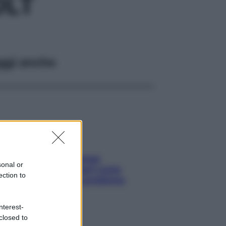
0LT
ggi anche
Capelli spezzati lungo
sonal or
l’attaccatura? Scopri come
ection to
risolvere l’annoso problema
nterest-
closed to