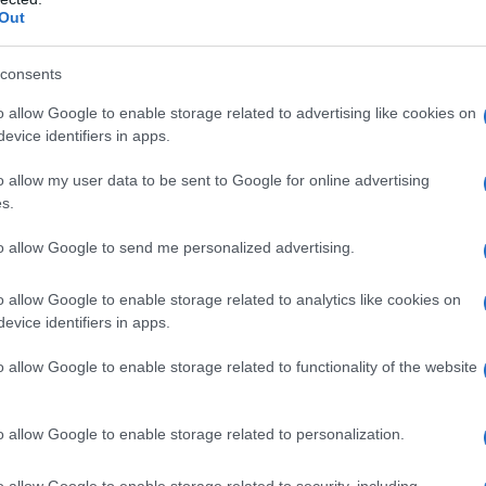
Out
e Gas medicinale sintetico compresso: azoto.
consents
o allow Google to enable storage related to advertising like cookies on
evice identifiers in apps.
iano invece indicati esclusivamente ossigeno puro o
nti comunque ossigeno ≥ 21%).
o allow my user data to be sent to Google for online advertising
s.
to allow Google to send me personalized advertising.
ento sono funzione delle indicazioni terapeutiche e
o allow Google to enable storage related to analytics like cookies on
are, nei casi di ipossia, il flusso e la durata
evice identifiers in apps.
 funzione della causa dell’ipossia. In questi casi, la
cinale mira: • al ripristino del volume corrente
ulti; nei bambini tale volume varia in funzione di
o allow Google to enable storage related to functionality of the website
limento della normale ossimetria i cui valori normali
de a valori di PaO
pari o superiori al 60%. Nei nati
2
o allow Google to enable storage related to personalization.
tabili nelle prime ore di vita anche valori
do sia necessaria la sostituzione dell’aria ambientale,
i assicurare una somministrazione affidabile di gas che
o allow Google to enable storage related to security, including