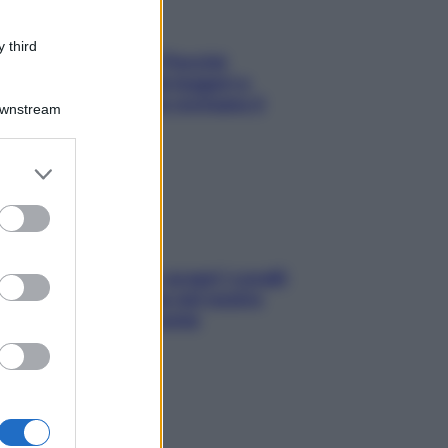
 third
Fame dopo cena? Perché
succede e 6 snack leggeri e
appetitosi che non rovinano il
Downstream
sonno
er and store
to grant or
ed purposes
Non solo Maldive: scopri i coralli
che si nascondono nel nostro
Mediterraneo (e come
proteggerli)