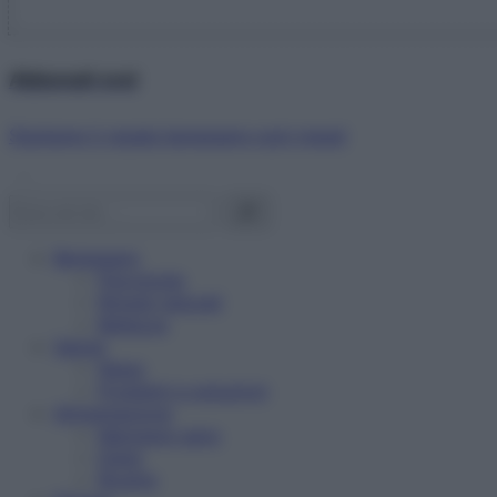
Abbonati ora!
Starbene ti regala benessere ogni mese!
Benessere
Psicologia
Rimedi naturali
Bellezza
Salute
News
Problemi e soluzioni
Alimentazione
Mangiare sano
Diete
Ricette