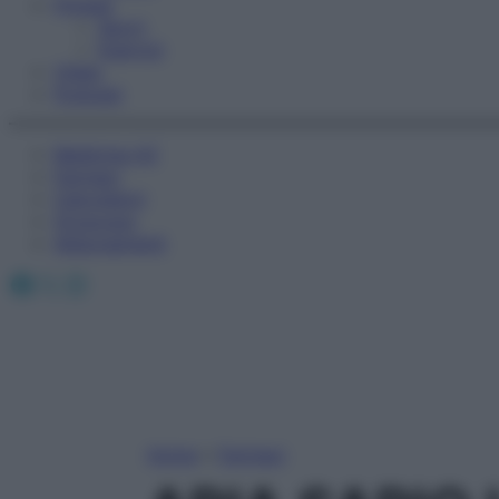
Fitness
Sport
Esercizi
Video
Podcast
Medicina AZ
Farmaci
Calcolatori
Oroscopo
Abbonamenti
Facebook
X
Instagram
Home
»
Farmaci