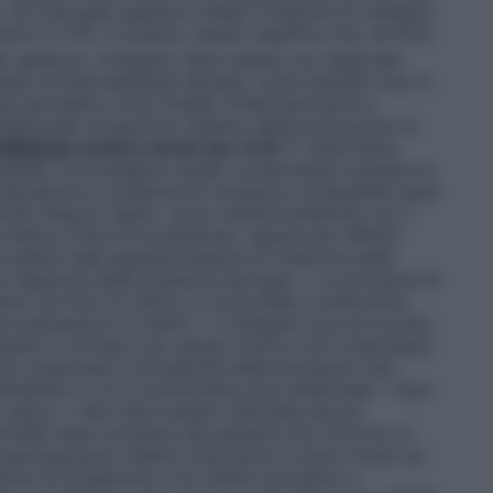
o nel miscuglio gassoso inalato (frazione di ossigeno
no al 21%. In pratica, questo significa che, se l’aria
o gassoso, l’ossigeno deve essere uno degli altri
lusso eccezionalmente elevate, come durante l’uso in
sere percepita come fredda. Preliminarmente e
chiama allo scrupoloso rispetto delle precauzioni di
CUREZZA
(vedere anche par. 6.6)
E’ importante
mmabile, ma l’ossigeno (quale comburente) sostiene la
mbustione in presenza di sostanze combustibili quali
niche (tessuti, legno, carta, materie plastiche, ecc.)
a libera, fonte di accensione), oppure per effetto
cadere nelle apparecchiature di riduzione della
ne repentina della pressione del gas). • Le bombole di
tano da fonti di calore, a causa della comburenza
te precauzioni in merito. • L’ossigeno può provocare
escenti o di braci; per questo motivo non è permesso
on schermate in prossimità delle bombole e dei
ambiente in cui si somministra aria medicinale. • Non
 calore. • Non deve essere utilizzata alcuna
intille nelle vicinanze dei pazienti che ricevono la
 assolutamente vietato intervenire in alcun modo sui
ure di erogazione e sui relativi accessori o