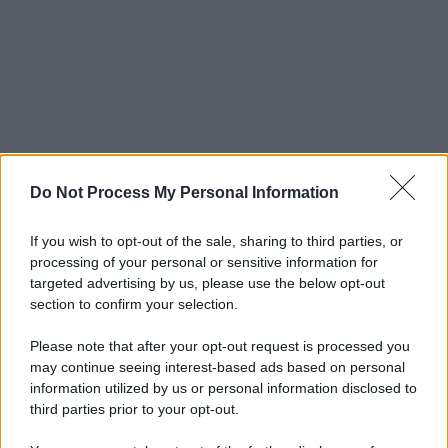
Do Not Process My Personal Information
If you wish to opt-out of the sale, sharing to third parties, or
processing of your personal or sensitive information for
targeted advertising by us, please use the below opt-out
section to confirm your selection.
Please note that after your opt-out request is processed you
may continue seeing interest-based ads based on personal
information utilized by us or personal information disclosed to
third parties prior to your opt-out.