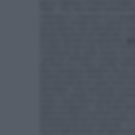
gas per inalazione, la frazione di ossigen
inalato – FiO
) deve essere mantenuta alme
2
medicinale è il componente di un miscugli
componenti. Durante l’uso a velocità di f
una incubatrice, l’aria medicinale può es
durante l’assunzione del medicinale, si ri
sicurezza riportate successivamente.
SI
ricordare che l’aria di per sé non è infia
combustione; può, quindi, attivare una co
i grassi (oli, lubrificanti) e sostanze orga
per effetto di un innesco (scintilla, fiamm
della compressione adiabatica che può ac
pressione (riduttori) durante una riduzio
aria medicinale devono essere tenute lon
dell’ossigeno: vanno quindi prese le dovu
l’improvviso incendio di materiali incand
fumare o tenere fiamme accese libere e n
sistemi di erogazione. • Non fumare nell’
disporre bombole in prossimità di fonti di
attrezzatura elettrica che può emettere sc
somministrazione di aria medicinale. • E’
raccordi delle bombole, sulle apparecchiat