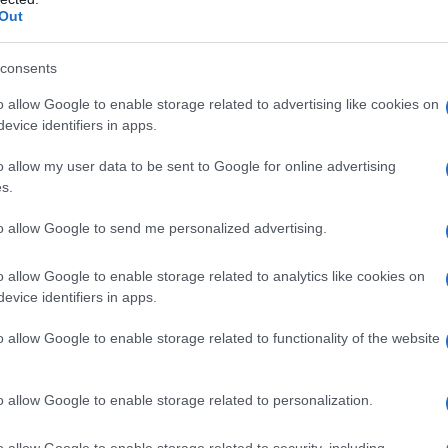
Out
e Gas medicinale sintetico compresso: azoto.
consents
o allow Google to enable storage related to advertising like cookies on
evice identifiers in apps.
iano invece indicati esclusivamente ossigeno puro o
nti comunque ossigeno ≥ 21%).
o allow my user data to be sent to Google for online advertising
s.
to allow Google to send me personalized advertising.
ento sono funzione delle indicazioni terapeutiche e
o allow Google to enable storage related to analytics like cookies on
are, nei casi di ipossia, il flusso e la durata
evice identifiers in apps.
 funzione della causa dell’ipossia. In questi casi, la
cinale mira: • al ripristino del volume corrente
ulti; nei bambini tale volume varia in funzione di
o allow Google to enable storage related to functionality of the website
limento della normale ossimetria i cui valori normali
de a valori di PaO
pari o superiori al 60%. Nei nati
2
o allow Google to enable storage related to personalization.
tabili nelle prime ore di vita anche valori
do sia necessaria la sostituzione dell’aria ambientale,
i assicurare una somministrazione affidabile di gas che
o allow Google to enable storage related to security, including