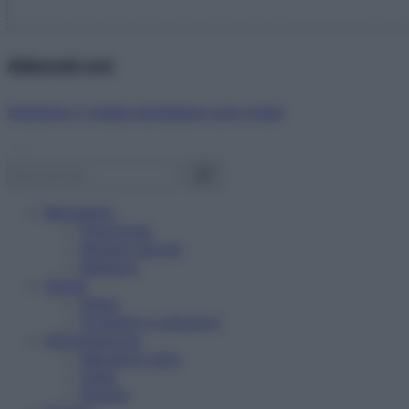
Abbonati ora!
Starbene ti regala benessere ogni mese!
Benessere
Psicologia
Rimedi naturali
Bellezza
Salute
News
Problemi e soluzioni
Alimentazione
Mangiare sano
Diete
Ricette