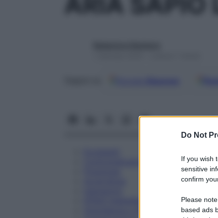
ARIA SAPIO 
Redazione Starbene
1 Gennaio 2025 – Lettura 7 minuti
Google
Discover
Fon
Seguici su
Do Not Pr
Eccipienti
If you wish 
Controindicazioni
sensitive in
Posologia
confirm your
Avvertenze
Interazioni
Please note
Effetti Indesiderati
Gravidanza e Allattamento
based ads b