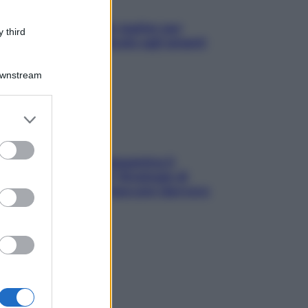
L’oroscopo food di Jupiter per
 third
l’estate 2026 dedicato agli amanti
del cibo
Downstream
er and store
to grant or
ed purposes
La trappola della dopamina ti
segue in spiaggia? Strategie di
digital detox per staccare davvero