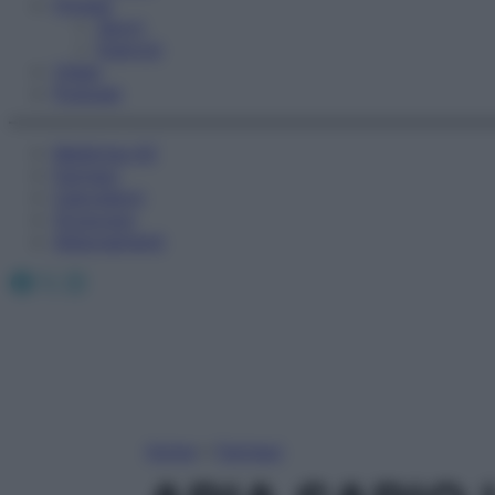
Fitness
Sport
Esercizi
Video
Podcast
Medicina AZ
Farmaci
Calcolatori
Oroscopo
Abbonamenti
Facebook
X
Instagram
Home
»
Farmaci