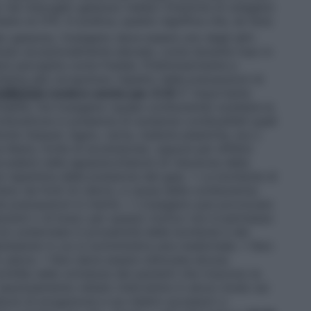
o nel miscuglio gassoso inalato (frazione di ossigeno
no al 21%. In pratica, questo significa che, se l’aria
o gassoso, l’ossigeno deve essere uno degli altri
lusso eccezionalmente elevate, come durante l’uso in
sere percepita come fredda. Preliminarmente e
chiama allo scrupoloso rispetto delle precauzioni di
CUREZZA
(vedere anche par. 6.6)
E’ importante
mmabile, ma l’ossigeno (quale comburente) sostiene la
mbustione in presenza di sostanze combustibili quali
niche (tessuti, legno, carta, materie plastiche, ecc.)
a libera, fonte di accensione), oppure per effetto
cadere nelle apparecchiature di riduzione della
ne repentina della pressione del gas). • Le bombole di
tano da fonti di calore, a causa della comburenza
te precauzioni in merito. • L’ossigeno può provocare
escenti o di braci; per questo motivo non è permesso
on schermate in prossimità delle bombole e dei
ambiente in cui si somministra aria medicinale. • Non
 calore. • Non deve essere utilizzata alcuna
intille nelle vicinanze dei pazienti che ricevono la
 assolutamente vietato intervenire in alcun modo sui
ure di erogazione e sui relativi accessori o