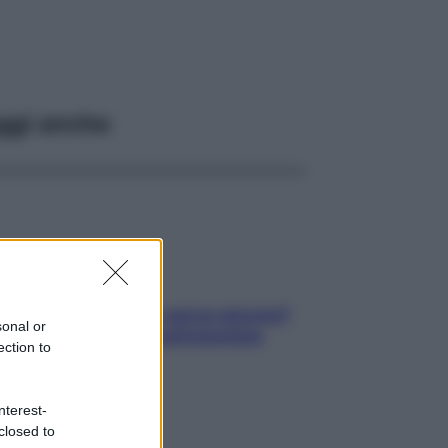
ggi anche
Contare le calorie serve ancora?
sonal or
La risposta della nutrizionista
ection to
nterest-
closed to