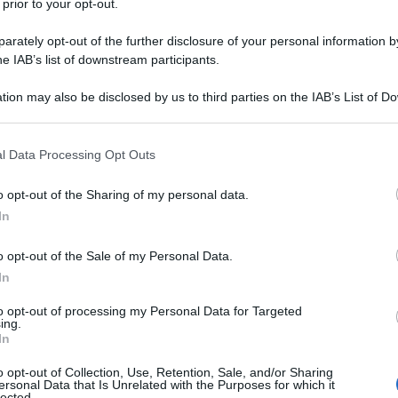
 prior to your opt-out.
rately opt-out of the further disclosure of your personal information by
he IAB’s list of downstream participants.
MPRESSA
tion may also be disclosed by us to third parties on the IAB’s List of 
Descrizione tipo ricetta:
OSP – USO
 that may further disclose it to other third parties.
OSPEDALIERO
 that this website/app uses one or more Google services and may gath
l Data Processing Opt Outs
Forma farmaceutica:
GAS
including but not limited to your visit or usage behaviour. You may click 
 to Google and its third-party tags to use your data for below specifi
o opt-out of the Sharing of my personal data.
ogle consent section.
In
ia; • nelle condizioni di deficit respiratorio cronico
o opt-out of the Sale of my Personal Data.
nestesia come gas trasportatore di anestetici volatili;
 di sostanze farmaceutiche; • nella gestione di
In
 di trapianto d’organo, trapianto cellulare o di
re flussi d’aria di qualità controllata; • per
to opt-out of processing my Personal Data for Targeted
ing.
In
o opt-out of Collection, Use, Retention, Sale, and/or Sharing
ersonal Data that Is Unrelated with the Purposes for which it
lected.