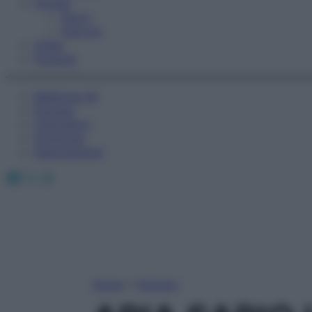
Fitness
Sport
Esercizi
Video
Podcast
Medicina AZ
Farmaci
Calcolatori
Oroscopo
Abbonamenti
Facebook
X
Instagram
Home
»
Farmaci