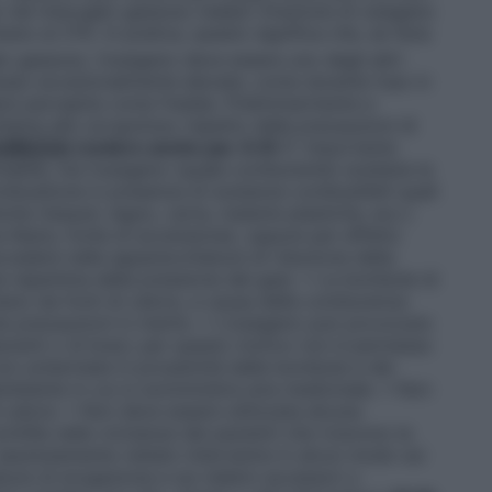
o nel miscuglio gassoso inalato (frazione di ossigeno
no al 21%. In pratica, questo significa che, se l’aria
o gassoso, l’ossigeno deve essere uno degli altri
lusso eccezionalmente elevate, come durante l’uso in
sere percepita come fredda. Preliminarmente e
chiama allo scrupoloso rispetto delle precauzioni di
CUREZZA
(vedere anche par. 6.6)
E’ importante
mmabile, ma l’ossigeno (quale comburente) sostiene la
mbustione in presenza di sostanze combustibili quali
niche (tessuti, legno, carta, materie plastiche, ecc.)
a libera, fonte di accensione), oppure per effetto
cadere nelle apparecchiature di riduzione della
ne repentina della pressione del gas). • Le bombole di
tano da fonti di calore, a causa della comburenza
te precauzioni in merito. • L’ossigeno può provocare
escenti o di braci; per questo motivo non è permesso
on schermate in prossimità delle bombole e dei
ambiente in cui si somministra aria medicinale. • Non
 calore. • Non deve essere utilizzata alcuna
intille nelle vicinanze dei pazienti che ricevono la
 assolutamente vietato intervenire in alcun modo sui
ure di erogazione e sui relativi accessori o