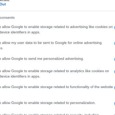
Out
e Gas medicinale sintetico compresso: azoto.
consents
o allow Google to enable storage related to advertising like cookies on
evice identifiers in apps.
iano invece indicati esclusivamente ossigeno puro o
nti comunque ossigeno ≥ 21%).
o allow my user data to be sent to Google for online advertising
s.
to allow Google to send me personalized advertising.
ento sono funzione delle indicazioni terapeutiche e
o allow Google to enable storage related to analytics like cookies on
are, nei casi di ipossia, il flusso e la durata
evice identifiers in apps.
 funzione della causa dell’ipossia. In questi casi, la
cinale mira: • al ripristino del volume corrente
ulti; nei bambini tale volume varia in funzione di
o allow Google to enable storage related to functionality of the website
limento della normale ossimetria i cui valori normali
de a valori di PaO
pari o superiori al 60%. Nei nati
2
o allow Google to enable storage related to personalization.
tabili nelle prime ore di vita anche valori
do sia necessaria la sostituzione dell’aria ambientale,
i assicurare una somministrazione affidabile di gas che
o allow Google to enable storage related to security, including