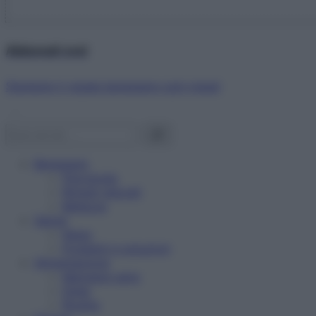
Abbonati ora!
Starbene ti regala benessere ogni mese!
Benessere
Psicologia
Rimedi naturali
Bellezza
Salute
News
Problemi e soluzioni
Alimentazione
Mangiare sano
Diete
Ricette