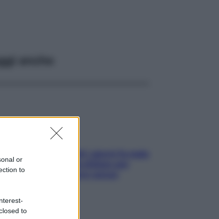
ggi anche
Doccia, lavarsi tutti i giorni fa male
sonal or
alla pelle? I miti da sfatare per
ection to
proteggerla davvero senza
stressarla
nterest-
closed to