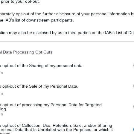
 prior to your opt-out.
rately opt-out of the further disclosure of your personal information by
he IAB’s list of downstream participants.
 COMPRESA TRA 21 E 22,5%
tion may also be disclosed by us to third parties on the IAB’s List of 
Descrizione tipo ricetta:
OSP – USO
 that may further disclose it to other third parties.
OSPEDALIERO
 that this website/app uses one or more Google services and may gath
l Data Processing Opt Outs
Forma farmaceutica:
GAS
including but not limited to your visit or usage behaviour. You may click 
 to Google and its third-party tags to use your data for below specifi
o opt-out of the Sharing of my personal data.
ogle consent section.
In
ia; • nelle condizioni di deficit respiratorio cronico
o opt-out of the Sale of my Personal Data.
nestesia come gas trasportatore di anestetici volatili;
 di sostanze farmaceutiche; • nella gestione di
In
 di trapianto d’organo, trapianto cellulare o di
re flussi d’aria di qualità controllata; • per
to opt-out of processing my Personal Data for Targeted
ing.
In
o opt-out of Collection, Use, Retention, Sale, and/or Sharing
ersonal Data that Is Unrelated with the Purposes for which it
lected.