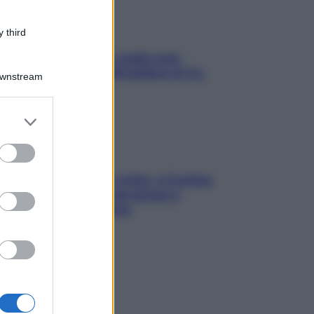
 third
Aria condizionata: usala così,
senza rischiare raffreddore & Co.
Downstream
er and store
to grant or
ed purposes
Mindfulness tra le vette: a Cortina
due giorni lontani da stress e
ansia da smartphone