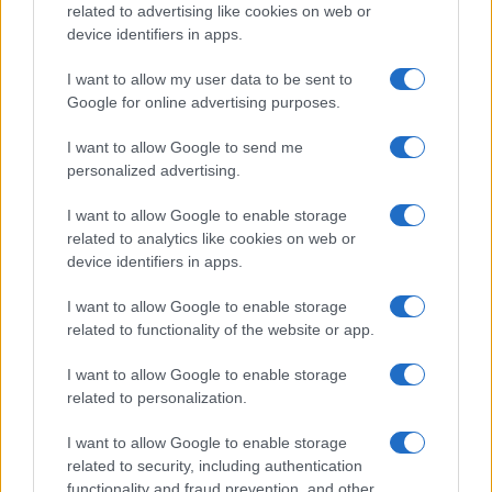
related to advertising like cookies on web or
device identifiers in apps.
I want to allow my user data to be sent to
Google for online advertising purposes.
I want to allow Google to send me
personalized advertising.
I want to allow Google to enable storage
related to analytics like cookies on web or
device identifiers in apps.
I want to allow Google to enable storage
related to functionality of the website or app.
I want to allow Google to enable storage
related to personalization.
I want to allow Google to enable storage
related to security, including authentication
functionality and fraud prevention, and other