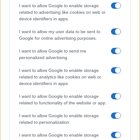
I want to allow Google to enable storage
related to advertising like cookies on web or
device identifiers in apps.
I want to allow my user data to be sent to
Google for online advertising purposes.
I want to allow Google to send me
personalized advertising.
I want to allow Google to enable storage
related to analytics like cookies on web or
device identifiers in apps.
I want to allow Google to enable storage
related to functionality of the website or app.
I want to allow Google to enable storage
related to personalization.
I want to allow Google to enable storage