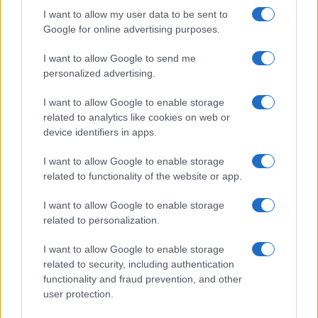
I want to allow my user data to be sent to
Google for online advertising purposes.
I want to allow Google to send me
personalized advertising.
I want to allow Google to enable storage
related to analytics like cookies on web or
device identifiers in apps.
I want to allow Google to enable storage
related to functionality of the website or app.
I want to allow Google to enable storage
related to personalization.
I want to allow Google to enable storage
related to security, including authentication
functionality and fraud prevention, and other
user protection.