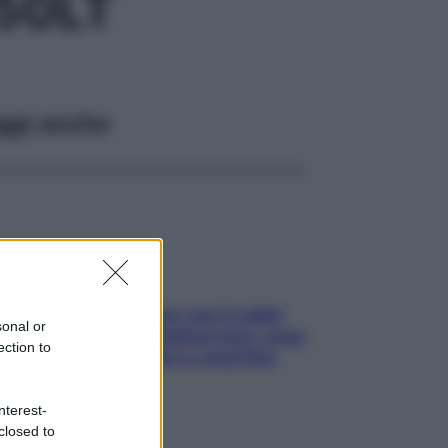
50LT
ggi anche
Perché la pressione con il caldo
sonal or
scende e sale all’improvviso: cosa
ection to
succede alle donne e cosa fare
subito
nterest-
closed to