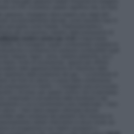
o nel miscuglio gassoso inalato (frazione di ossigeno
no al 21%. In pratica, questo significa che, se l’aria
o gassoso, l’ossigeno deve essere uno degli altri
lusso eccezionalmente elevate, come durante l’uso in
sere percepita come fredda. Preliminarmente e
chiama allo scrupoloso rispetto delle precauzioni di
CUREZZA
(vedere anche par. 6.6)
è importante
mmabile, ma l’ossigeno (quale comburente) sostiene la
mbustione in presenza di sostanze combustibili quali
niche (tessuti, legno, carta, materie plastiche, ecc.)
a libera, fonte di accensione), oppure per effetto
cadere nelle apparecchiature di riduzione della
ne repentina della pressione del gas. • Le bombole di
tano da fonti di calore, a causa della comburenza
te precauzioni in merito. • L’ossigeno può provocare
escenti o di braci; per questo motivo non è permesso
on schermate in prossimità delle bombole e dei
ambiente in cui si somministra aria medicinale. • Non
 calore. • Non deve essere utilizzata alcuna
intille nelle vicinanze dei pazienti che ricevono la
assolutamente vietato intervenire in alcun modo sui
ure di erogazione e sui relativi accessori o
si contatto con olio, grasso o altri idrocarburi
(OLIO