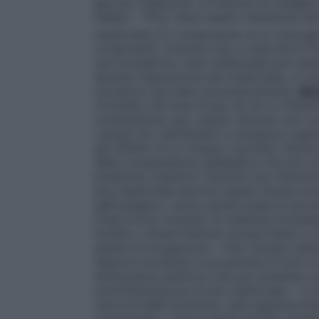
gas per inalazione, la frazione di ossigen
inalato – FiO
) deve essere mantenuta alme
2
medicinale è il componente di un miscugli
componenti. Durante l’uso a velocità di f
una incubatrice, l’aria medicinale può es
durante l’assunzione del medicinale, si ri
sicurezza riportate successivamente.
SI
ricordare che l’aria di per sé non è infia
combustione; può, quindi, attivare una co
i grassi (oli, lubrificanti) e sostanze orga
per effetto di un innesco (scintilla, fiamm
della compressione adiabatica che può ac
pressione (riduttori) durante una riduzio
aria medicinale devono essere tenute lon
dell’ossigeno: vanno quindi prese le dovu
l’improvviso incendio di materiali incand
fumare o tenere fiamme accese libere e n
sistemi di erogazione. • Non fumare nell’
disporre bombole in prossimità di fonti di
attrezzatura elettrica che può emettere sc
somministrazione di aria medicinale. • è 
raccordi delle bombole, sulle apparecchiat
componenti. • Deve essere evitato qualsia