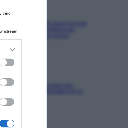
 third
Doccia, lavarsi tutti i giorni fa male
alla pelle? I miti da sfatare per
Downstream
proteggerla davvero senza
stressarla
er and store
to grant or
ed purposes
Aria condizionata: usala così,
senza rischiare raffreddore & Co.