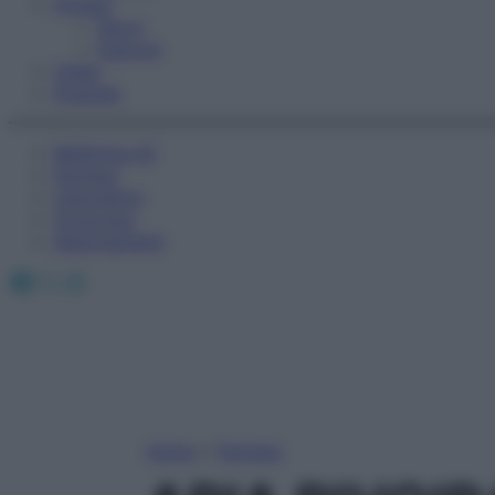
Fitness
Sport
Esercizi
Video
Podcast
Medicina AZ
Farmaci
Calcolatori
Oroscopo
Abbonamenti
Facebook
X
Instagram
Home
»
Farmaci