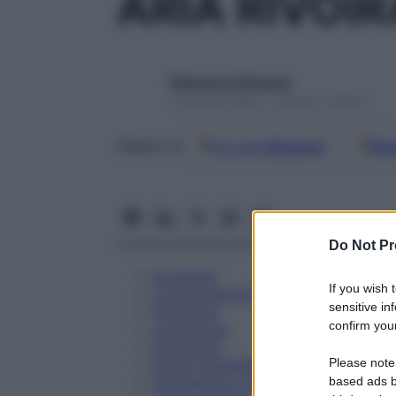
ARIA RIVOI
Redazione Starbene
1 Gennaio 2025 – Lettura 7 minuti
Google
Discover
Fon
Seguici su
Do Not Pr
Eccipienti
If you wish 
Controindicazioni
sensitive in
Posologia
confirm your
Avvertenze
Interazioni
Please note
Effetti Indesiderati
Gravidanza e Allattamento
based ads b