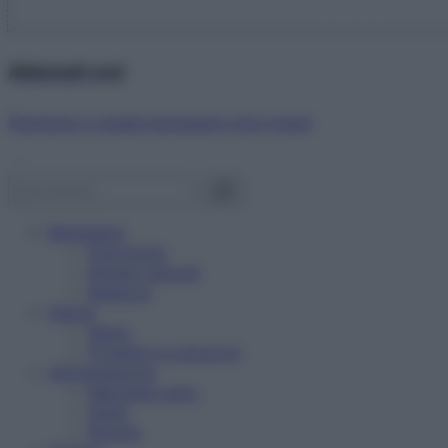
Abbonati ora!
Starbene ti regala benessere ogni mese!
Benessere
Psicologia
Rimedi naturali
Bellezza
Salute
News
Problemi e soluzioni
Alimentazione
Mangiare sano
Diete
Ricette