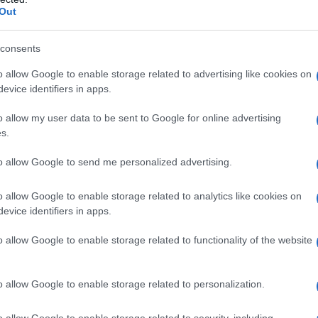
Out
e. Gas medicinale sintetico compresso: azoto.
consents
o allow Google to enable storage related to advertising like cookies on
evice identifiers in apps.
ano invece indicati ossigeno puro o altre miscele di
igeno ≥ 21%).
o allow my user data to be sent to Google for online advertising
s.
to allow Google to send me personalized advertising.
ento sono funzione delle indicazioni terapeutiche e
o allow Google to enable storage related to analytics like cookies on
are, nei casi di ipossia, il flusso e la durata
evice identifiers in apps.
 funzione della causa dell’ipossia. In questi casi, la
cinale mira: • al ripristino del volume corrente di circa
 tale volume varia in funzione di peso, altezza, sesso
o allow Google to enable storage related to functionality of the website
ossimetria i cui valori normali sono compresi tra 94–
i o superiori al 60%. Nei nati altamente prematuri
o allow Google to enable storage related to personalization.
e di vita anche valori relativamente inferiori di
tuzione dell’aria ambientale, lo scopo dell’uso
omministrazione affidabile di gas che contiene
o allow Google to enable storage related to security, including